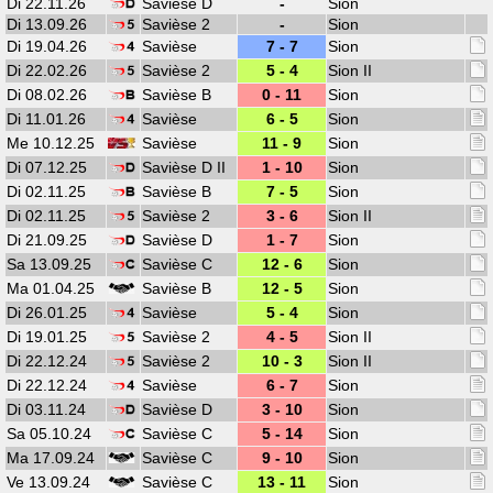
Di 22.11.26
Savièse D
-
Sion
Di 13.09.26
Savièse 2
-
Sion
Di 19.04.26
Savièse
7 - 7
Sion
Di 22.02.26
Savièse 2
5 - 4
Sion II
Di 08.02.26
Savièse B
0 - 11
Sion
Di 11.01.26
Savièse
6 - 5
Sion
Me 10.12.25
Savièse
11 - 9
Sion
Di 07.12.25
Savièse D II
1 - 10
Sion
Di 02.11.25
Savièse B
7 - 5
Sion
Di 02.11.25
Savièse 2
3 - 6
Sion II
Di 21.09.25
Savièse D
1 - 7
Sion
Sa 13.09.25
Savièse C
12 - 6
Sion
Ma 01.04.25
Savièse B
12 - 5
Sion
Di 26.01.25
Savièse
5 - 4
Sion
Di 19.01.25
Savièse 2
4 - 5
Sion II
Di 22.12.24
Savièse 2
10 - 3
Sion II
Di 22.12.24
Savièse
6 - 7
Sion
Di 03.11.24
Savièse D
3 - 10
Sion
Sa 05.10.24
Savièse C
5 - 14
Sion
Ma 17.09.24
Savièse C
9 - 10
Sion
Ve 13.09.24
Savièse C
13 - 11
Sion