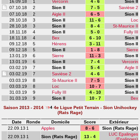
16.09.18
1
Vercorin
4 - 6
Sion II
07.10.18
2
Sion II
7 - 5
Savièse 2
07.10.18
2
Aigle II
6 - 5
Sion II
28.10.18
3
Sion II
11 - 6
Loc
28.10.18
3
Sion II
8 - 4
St-Maurice II
18.11.18
4
Sion II
5 - 0
Fully III
18.11.18
4
Bex
6 - 10
Sion II
09.12.18
5
Hérens
3 - 11
Sion II
09.12.18
5
Sion II
1 - 8
Sierre
13.01.19
6
Sierre
11 - 3
Sion II
13.01.19
6
Sion II
7 - 4
Vercorin
03.02.19
7
Sion II
5 - 4
Aigle II
03.02.19
7
Savièse 2
4 - 6
Sion II
03.03.19
8
St-Maurice II
7 - 5
Sion II
03.03.19
8
Loc
10 - 7
Sion II
31.03.19
9
Fully III
4 - 10
Sion II
31.03.19
9
Sion II
10 - 7
Bex
Saison 2013 - 2014
4e Ligue Petit Terrain - Sion Unihockey
(Rats Rage)
Date
Ronde
Domicile
Score
Extérieur
22.09.13
1
Apples
8 - 6
Sion (Rats Rage)
LUC Epalinges
22.09.13
1
Sion (Rats Rage)
13 - 4
(Epalinges)