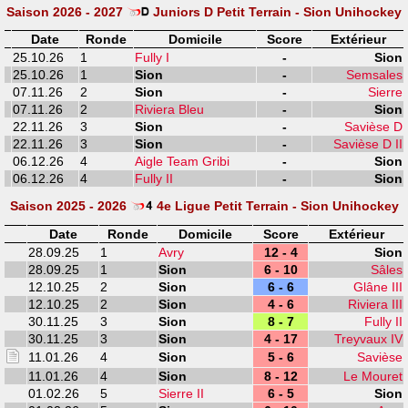
Saison 2026 - 2027
Juniors D Petit Terrain - Sion Unihockey
Date
Ronde
Domicile
Score
Extérieur
25.10.26
1
Fully I
-
Sion
25.10.26
1
Sion
-
Semsales
07.11.26
2
Sion
-
Sierre
07.11.26
2
Riviera Bleu
-
Sion
22.11.26
3
Sion
-
Savièse D
22.11.26
3
Sion
-
Savièse D II
06.12.26
4
Aigle Team Gribi
-
Sion
06.12.26
4
Fully II
-
Sion
Saison 2025 - 2026
4e Ligue Petit Terrain - Sion Unihockey
Date
Ronde
Domicile
Score
Extérieur
28.09.25
1
Avry
12 - 4
Sion
28.09.25
1
Sion
6 - 10
Sâles
12.10.25
2
Sion
6 - 6
Glâne III
12.10.25
2
Sion
4 - 6
Riviera III
30.11.25
3
Sion
8 - 7
Fully II
30.11.25
3
Sion
4 - 17
Treyvaux IV
11.01.26
4
Sion
5 - 6
Savièse
11.01.26
4
Sion
8 - 12
Le Mouret
01.02.26
5
Sierre II
6 - 5
Sion