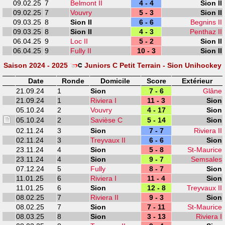
09.02.25
7
Belmont II
4 - 4
Sion II
09.02.25
7
Vouvry
5 - 3
Sion II
09.03.25
8
Sion II
6 - 6
Begnins II
09.03.25
8
Sion II
4 - 3
Penthaz II
06.04.25
9
Loc II
5 - 2
Sion II
06.04.25
9
Fully II
10 - 3
Sion II
Saison 2024 - 2025
Juniors C Petit Terrain - Sion Unihockey
Date
Ronde
Domicile
Score
Extérieur
21.09.24
1
Sion
7 - 6
Glâne
21.09.24
1
Riviera I
11 - 3
Sion
05.10.24
2
Vouvry
4 - 17
Sion
05.10.24
2
Savièse C
5 - 14
Sion
02.11.24
3
Sion
7 - 7
Riviera II
02.11.24
3
Treyvaux II
6 - 6
Sion
23.11.24
4
Sion
5 - 8
St-Maurice
23.11.24
4
Sion
9 - 7
Semsales
07.12.24
5
Fully
8 - 7
Sion
11.01.25
6
Riviera I
11 - 4
Sion
11.01.25
6
Sion
12 - 8
Treyvaux II
08.02.25
7
Riviera II
9 - 3
Sion
08.02.25
7
Sion
7 - 11
St-Maurice
08.03.25
8
Sion
3 - 13
Riviera I