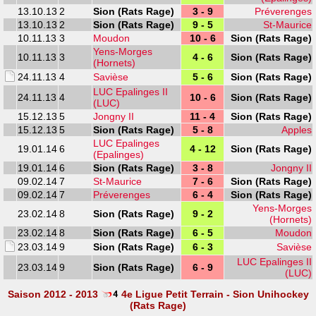
13.10.13
2
Sion (Rats Rage)
3 - 9
Préverenges
13.10.13
2
Sion (Rats Rage)
9 - 5
St-Maurice
10.11.13
3
Moudon
10 - 6
Sion (Rats Rage)
Yens-Morges
10.11.13
3
4 - 6
Sion (Rats Rage)
(Hornets)
24.11.13
4
Savièse
5 - 6
Sion (Rats Rage)
LUC Epalinges II
24.11.13
4
10 - 6
Sion (Rats Rage)
(LUC)
15.12.13
5
Jongny II
11 - 4
Sion (Rats Rage)
15.12.13
5
Sion (Rats Rage)
5 - 8
Apples
LUC Epalinges
19.01.14
6
4 - 12
Sion (Rats Rage)
(Epalinges)
19.01.14
6
Sion (Rats Rage)
3 - 8
Jongny II
09.02.14
7
St-Maurice
7 - 6
Sion (Rats Rage)
09.02.14
7
Préverenges
6 - 4
Sion (Rats Rage)
Yens-Morges
23.02.14
8
Sion (Rats Rage)
9 - 2
(Hornets)
23.02.14
8
Sion (Rats Rage)
6 - 5
Moudon
23.03.14
9
Sion (Rats Rage)
6 - 3
Savièse
LUC Epalinges II
23.03.14
9
Sion (Rats Rage)
6 - 9
(LUC)
Saison 2012 - 2013
4e Ligue Petit Terrain - Sion Unihockey
(Rats Rage)