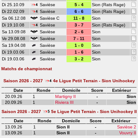
Di 25.10.09
Savièse
5 - 4
Sion (Rats Rage)
Di 22.02.09
Savièse
6 - 6
Sion (Rats Rage)
Sa 06.12.08
Savièse C
11 - 8
Sion
Di 19.10.08
Savièse
3 - 7
Sion (Rats Rage)
Sa 13.09.08
Savièse
2 - 6
Sion
Ve 29.08.08
Savièse
7 - 11
Sion
Sa 19.04.08
Savièse
1 - 0
Sion
Di 19.03.06
Savièse
1 - 6
Sion
Di 19.03.06
Savièse
3 - 2
Sion
Matchs de championnat
Saison 2026 - 2027
4e Ligue Petit Terrain - Sion Unihockey
Date
Ronde
Domicile
Score
Extérieur
20.09.26
1
Martigny II
-
Sion
20.09.26
1
Riviera III
-
Sion
Saison 2026 - 2027
5e Ligue Petit Terrain - Sion Unihockey II
Date
Ronde
Domicile
Score
Extérieur
13.09.26
1
Sion II
-
Savièse 2
13.09.26
1
Sion II
-
Vouvry II