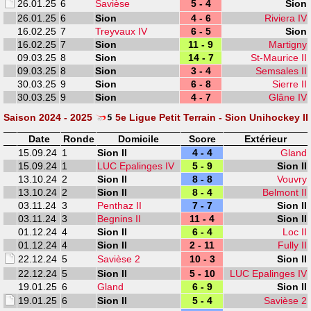
26.01.25
6
Savièse
5 - 4
Sion
26.01.25
6
Sion
4 - 6
Riviera IV
16.02.25
7
Treyvaux IV
6 - 5
Sion
16.02.25
7
Sion
11 - 9
Martigny
09.03.25
8
Sion
14 - 7
St-Maurice II
09.03.25
8
Sion
3 - 4
Semsales II
30.03.25
9
Sion
6 - 8
Sierre II
30.03.25
9
Sion
4 - 7
Glâne IV
Saison 2024 - 2025
5e Ligue Petit Terrain - Sion Unihockey II
Date
Ronde
Domicile
Score
Extérieur
15.09.24
1
Sion II
4 - 4
Gland
15.09.24
1
LUC Epalinges IV
5 - 9
Sion II
13.10.24
2
Sion II
8 - 8
Vouvry
13.10.24
2
Sion II
8 - 4
Belmont II
03.11.24
3
Penthaz II
7 - 7
Sion II
03.11.24
3
Begnins II
11 - 4
Sion II
01.12.24
4
Sion II
6 - 4
Loc II
01.12.24
4
Sion II
2 - 11
Fully II
22.12.24
5
Savièse 2
10 - 3
Sion II
22.12.24
5
Sion II
5 - 10
LUC Epalinges IV
19.01.25
6
Gland
6 - 9
Sion II
19.01.25
6
Sion II
5 - 4
Savièse 2