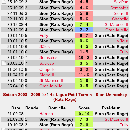
25.10.09
2
Sion (Rats Rage)
4 - 5
Savièse
25.10.09
2
Sion (Rats Rage)
4 - 6
Semsales
22.11.09
3
Sion (Rats Rage)
5 - 6
Sierre II
22.11.09
3
Sion (Rats Rage)
5 - 6
Chapelle
20.12.09
4
Sion (Rats Rage)
7 - 4
St-Maurice II
20.12.09
4
Sion (Rats Rage)
7 - 7
Oron-la-Ville
10.01.10
5
Fully
8 - 7
Sion (Rats Rage)
10.01.10
5
Sion (Rats Rage)
9 - 6
La Tour
31.01.10
6
Sâles
4 - 5
Sion (Rats Rage)
31.01.10
6
Sion (Rats Rage)
1 - 5
Fully
28.02.10
7
Semsales
10 - 2
Sion (Rats Rage)
28.02.10
7
Savièse
3 - 5
Sion (Rats Rage)
11.04.10
8
Chapelle
3 - 2
Sion (Rats Rage)
11.04.10
8
Sierre II
11 - 6
Sion (Rats Rage)
25.04.10
9
St-Maurice II
1 - 9
Sion (Rats Rage)
25.04.10
9
Oron-la-Ville
3 - 5
Sion (Rats Rage)
Saison 2008 - 2009
4e Ligue Petit Terrain - Sion Unihockey
(Rats Rage)
Date
Ronde
Domicile
Score
Extérieur
21.09.08
1
Hérens
0 - 14
Sion (Rats Rage)
21.09.08
1
Sion (Rats Rage)
7 - 3
St-Maurice II
19.10.08
2
Sion (Rats Rage)
7 - 6
Fully