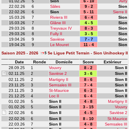
01.02.26
5
Sion
6 - 10
Avry
22.02.26
6
Sâles
9 - 2
Sion
22.02.26
6
Sion
5 - 11
Sierre II
15.03.26
7
Riviera III
6 - 4
Sion
15.03.26
7
Glâne III
4 - 5
Sion
29.03.26
8
Treyvaux IV
8 - 3
Sion
29.03.26
8
Fully II
3 - 5
Sion
19.04.26
9
Savièse
7 - 7
Sion
19.04.26
9
Le Mouret
11 - 4
Sion
Saison 2025 - 2026
5e Ligue Petit Terrain - Sion Unihockey II
Date
Ronde
Domicile
Score
Extérieur
28.09.25
1
Vouvry
8 - 2
Sion II
02.11.25
2
Savièse 2
3 - 6
Sion II
02.11.25
2
Martigny II
8 - 6
Sion II
23.11.25
3
Semsales III
7 - 4
Sion II
23.11.25
3
St-Maurice
6 - 3
Sion II
21.12.25
4
Loc II
6 - 4
Sion II
01.02.26
5
Sion II
4 - 8
Martigny II
01.02.26
5
Sion II
3 - 15
Vouvry
22.02.26
6
Sion II
4 - 5
Savièse 2
22.02.26
6
Sion II
8 - 10
St-Maurice
22.03.26
7
Sion II
4 - 8
Semsales III