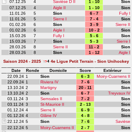
07.12.25
4
Savièse D II
1 - 10
Sion
07.12.25
4
Aigle II
1 - 10
Sion
11.01.26
5
Sion
6 - 7
Fully I
11.01.26
5
Sierre I
7 - 4
Sion
01.02.26
6
Sion
3 - 9
Sierre II
01.02.26
6
Aigle I
10 - 2
Sion
15.03.26
7
Fully I
5 - 6
Sion
15.03.26
7
Sion
5 - 3
Sierre I
28.03.26
8
Sierre II
11 - 2
Sion
28.03.26
8
Sion
1 - 12
Aigle I
Saison 2024 - 2025
4e Ligue Petit Terrain - Sion Unihockey
Date
Ronde
Domicile
Score
Extérieur
22.09.24
1
Sion
6 - 3
Moiry-Cuarnens II
22.09.24
1
Riviera IV
7 - 6
Sion
13.10.24
2
Martigny
20 - 11
Sion
13.10.24
2
Sion
6 - 7
Treyvaux IV
03.11.24
3
Semsales II
7 - 2
Sion
03.11.24
3
St-Maurice II
2 - 13
Sion
01.12.24
4
Sierre II
6 - 9
Sion
01.12.24
4
Glâne IV
4 - 8
Sion
22.12.24
5
Sion
7 - 6
Savièse
22.12.24
5
Moiry-Cuarnens II
2 - 7
Sion