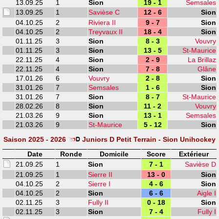
13.09.25
1
Sion
19 - 1
Semsales
13.09.25
1
Savièse C
12 - 6
Sion
04.10.25
2
Riviera II
9 - 7
Sion
04.10.25
2
Treyvaux II
18 - 4
Sion
01.11.25
3
Sion
8 - 3
Vouvry
01.11.25
3
Sion
13 - 5
St-Maurice
22.11.25
4
Sion
2 - 9
La Brillaz
22.11.25
4
Sion
7 - 8
Glâne
17.01.26
6
Vouvry
2 - 8
Sion
31.01.26
7
Semsales
1 - 6
Sion
31.01.26
7
Sion
8 - 7
St-Maurice
28.02.26
8
Sion
11 - 2
Vouvry
21.03.26
9
Sion
13 - 1
Semsales
21.03.26
9
St-Maurice
5 - 12
Sion
Saison 2025 - 2026
Juniors D Petit Terrain - Sion Unihockey
Date
Ronde
Domicile
Score
Extérieur
21.09.25
1
Sion
7 - 1
Savièse D
21.09.25
1
Sierre II
13 - 0
Sion
04.10.25
2
Sierre I
4 - 6
Sion
04.10.25
2
Sion
6 - 6
Aigle I
02.11.25
3
Fully II
0 - 18
Sion
02.11.25
3
Sion
7 - 4
Fully I