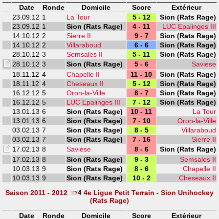
Date
Ronde
Domicile
Score
Extérieur
23.09.12
1
La Tour
5 - 12
Sion (Rats Rage)
23.09.12
1
Sion (Rats Rage)
4 - 11
LUC Epalinges III
14.10.12
2
Sierre II
9 - 7
Sion (Rats Rage)
14.10.12
2
Villaraboud
6 - 6
Sion (Rats Rage)
28.10.12
3
Semsales II
5 - 11
Sion (Rats Rage)
28.10.12
3
Sion (Rats Rage)
5 - 6
Savièse
18.11.12
4
Chapelle II
11 - 10
Sion (Rats Rage)
18.11.12
4
Cheseaux II
5 - 12
Sion (Rats Rage)
16.12.12
5
Oron-la-Ville
8 - 7
Sion (Rats Rage)
16.12.12
5
LUC Epalinges III
7 - 12
Sion (Rats Rage)
13.01.13
6
Sion (Rats Rage)
10 - 11
La Tour
13.01.13
6
Sion (Rats Rage)
7 - 10
Oron-la-Ville
03.02.13
7
Sion (Rats Rage)
8 - 5
Villaraboud
03.02.13
7
Sion (Rats Rage)
7 - 16
Sierre II
17.02.13
8
Savièse
8 - 6
Sion (Rats Rage)
17.02.13
8
Sion (Rats Rage)
9 - 3
Semsales II
10.03.13
9
Sion (Rats Rage)
8 - 6
Chapelle II
10.03.13
9
Sion (Rats Rage)
10 - 2
Cheseaux II
Saison 2011 - 2012
4e Ligue Petit Terrain - Sion Unihockey
(Rats Rage)
Date
Ronde
Domicile
Score
Extérieur