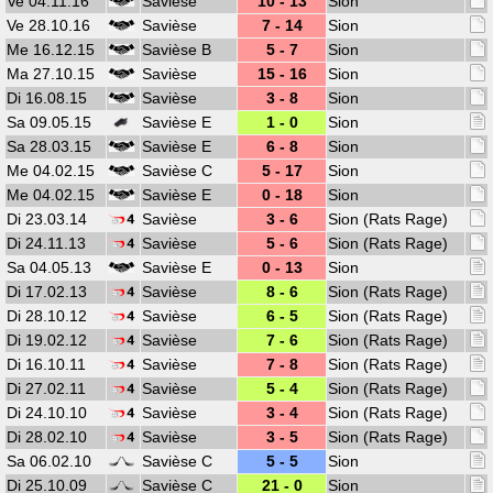
Ve 04.11.16
Savièse
10 - 13
Sion
Ve 28.10.16
Savièse
7 - 14
Sion
Me 16.12.15
Savièse B
5 - 7
Sion
Ma 27.10.15
Savièse
15 - 16
Sion
Di 16.08.15
Savièse
3 - 8
Sion
Sa 09.05.15
Savièse E
1 - 0
Sion
Sa 28.03.15
Savièse E
6 - 8
Sion
Me 04.02.15
Savièse C
5 - 17
Sion
Me 04.02.15
Savièse E
0 - 18
Sion
Di 23.03.14
Savièse
3 - 6
Sion (Rats Rage)
Di 24.11.13
Savièse
5 - 6
Sion (Rats Rage)
Sa 04.05.13
Savièse E
0 - 13
Sion
Di 17.02.13
Savièse
8 - 6
Sion (Rats Rage)
Di 28.10.12
Savièse
6 - 5
Sion (Rats Rage)
Di 19.02.12
Savièse
7 - 6
Sion (Rats Rage)
Di 16.10.11
Savièse
7 - 8
Sion (Rats Rage)
Di 27.02.11
Savièse
5 - 4
Sion (Rats Rage)
Di 24.10.10
Savièse
3 - 4
Sion (Rats Rage)
Di 28.02.10
Savièse
3 - 5
Sion (Rats Rage)
Sa 06.02.10
Savièse C
5 - 5
Sion
Di 25.10.09
Savièse C
21 - 0
Sion