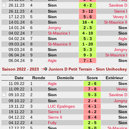
26.11.23
4
Sion
4 - 2
Savièse D
26.11.23
4
Sion
3 - 12
Sierre I
17.12.23
5
Sion
5 - 6
Vevey II
14.01.24
6
Sion
16 - 4
St-Maurice II
14.01.24
6
Jongny
2 - 5
Sion
04.02.24
7
St-Maurice I
4 - 10
Sion
04.02.24
7
Sion
5 - 3
Aigle
09.03.24
8
St-Maurice II
1 - 20
Sion
09.03.24
8
Sion
5 - 3
Jongny
06.04.24
9
Sion
9 - 3
St-Maurice I
06.04.24
9
Aigle
7 - 1
Sion
Saison 2022 - 2023
Juniors D Petit Terrain - Sion Unihockey
Date
Ronde
Domicile
Score
Extérieur
11.09.22
1
Aigle
2 - 6
Sion
11.09.22
1
Sion
7 - 8
Vevey
09.10.22
2
Sion
5 - 3
Savièse D
09.10.22
2
Sion
2 - 4
Jongny
19.11.22
3
LUC Epalinges
4 - 1
Sion
19.11.22
3
Sierre I
4 - 2
Sion
04.12.22
4
Sierre II
8 - 4
Sion
04.12.22
4
Fully
2 - 5
Sion
17.12.22
5
Sion
9 - 0
St-Maurice