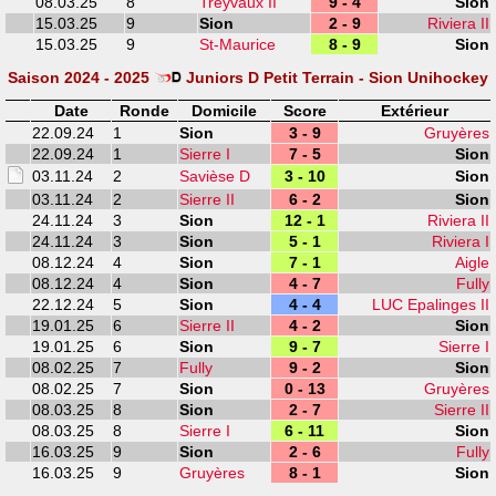
08.03.25
8
Treyvaux II
9 - 4
Sion
15.03.25
9
Sion
2 - 9
Riviera II
15.03.25
9
St-Maurice
8 - 9
Sion
Saison 2024 - 2025
Juniors D Petit Terrain - Sion Unihockey
Date
Ronde
Domicile
Score
Extérieur
22.09.24
1
Sion
3 - 9
Gruyères
22.09.24
1
Sierre I
7 - 5
Sion
03.11.24
2
Savièse D
3 - 10
Sion
03.11.24
2
Sierre II
6 - 2
Sion
24.11.24
3
Sion
12 - 1
Riviera II
24.11.24
3
Sion
5 - 1
Riviera I
08.12.24
4
Sion
7 - 1
Aigle
08.12.24
4
Sion
4 - 7
Fully
22.12.24
5
Sion
4 - 4
LUC Epalinges II
19.01.25
6
Sierre II
4 - 2
Sion
19.01.25
6
Sion
9 - 7
Sierre I
08.02.25
7
Fully
9 - 2
Sion
08.02.25
7
Sion
0 - 13
Gruyères
08.03.25
8
Sion
2 - 7
Sierre II
08.03.25
8
Sierre I
6 - 11
Sion
16.03.25
9
Sion
2 - 6
Fully
16.03.25
9
Gruyères
8 - 1
Sion