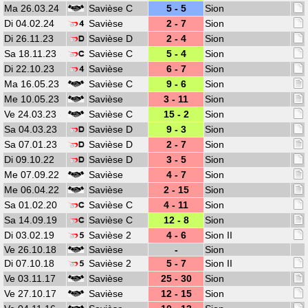
Ma 26.03.24
Savièse C
5 - 5
Sion
Di 04.02.24
Savièse
2 - 7
Sion
Di 26.11.23
Savièse D
2 - 4
Sion
Sa 18.11.23
Savièse C
5 - 4
Sion
Di 22.10.23
Savièse
6 - 7
Sion
Ma 16.05.23
Savièse C
9 - 6
Sion
Me 10.05.23
Savièse
3 - 11
Sion
Ve 24.03.23
Savièse C
15 - 2
Sion
Sa 04.03.23
Savièse D
9 - 3
Sion
Sa 07.01.23
Savièse D
2 - 7
Sion
Di 09.10.22
Savièse D
3 - 5
Sion
Me 07.09.22
Savièse
4 - 7
Sion
Me 06.04.22
Savièse
2 - 15
Sion
Sa 01.02.20
Savièse C
4 - 11
Sion
Sa 14.09.19
Savièse C
12 - 8
Sion
Di 03.02.19
Savièse 2
4 - 6
Sion II
Ve 26.10.18
Savièse
-
Sion
Di 07.10.18
Savièse 2
5 - 7
Sion II
Ve 03.11.17
Savièse
25 - 30
Sion
Ve 27.10.17
Savièse
12 - 15
Sion