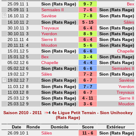
25.09.11
1
Sion (Rats Rage)
9 - 7
Bex
25.09.11
1
Semsales II
7 - 6
Sion (Rats Rage)
16.10.11
2
Savièse
7 - 8
Sion (Rats Rage)
16.10.11
2
Sion (Rats Rage)
5 - 15
Sâles
30.10.11
3
Treyvaux
6 - 4
Sion (Rats Rage)
30.10.11
3
Yverdon
8 - 9
Sion (Rats Rage)
20.11.11
4
Sierre II
6 - 4
Sion (Rats Rage)
20.11.11
4
Moudon
5 - 6
Sion (Rats Rage)
15.01.12
5
Sion (Rats Rage)
6 - 6
Chapelle
15.01.12
5
Bex
3 - 4
Sion (Rats Rage)
05.02.12
6
Chapelle
4 - 4
Sion (Rats Rage)
05.02.12
6
Sion (Rats Rage)
6 - 6
Semsales II
19.02.12
7
Sâles
7 - 2
Sion (Rats Rage)
19.02.12
7
Sion (Rats Rage)
6 - 7
Savièse
11.03.12
8
Sion (Rats Rage)
7 - 7
Yverdon
11.03.12
8
Sion (Rats Rage)
6 - 7
Treyvaux
25.03.12
9
Sion (Rats Rage)
4 - 11
Sierre II
25.03.12
9
Sion (Rats Rage)
3 - 6
Moudon
Saison 2010 - 2011
4e Ligue Petit Terrain - Sion Unihockey
(Rats Rage)
Date
Ronde
Domicile
Score
Extérieur
26.09.10
1
Sâles
11 - 6
Sion (Rats Rage)