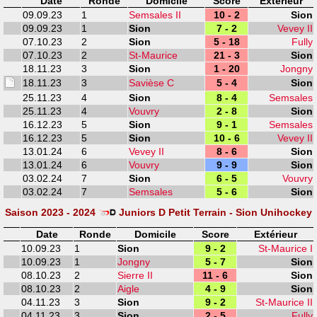
Date
Ronde
Domicile
Score
Extérieur
09.09.23
1
Semsales II
10 - 2
Sion
09.09.23
1
Sion
7 - 2
Vevey II
07.10.23
2
Sion
5 - 18
Fully
07.10.23
2
St-Maurice
21 - 3
Sion
18.11.23
3
Sion
1 - 20
Jongny
18.11.23
3
Savièse C
5 - 4
Sion
25.11.23
4
Sion
8 - 4
Semsales
25.11.23
4
Vouvry
2 - 8
Sion
16.12.23
5
Sion
9 - 1
Semsales
16.12.23
5
Sion
10 - 6
Vevey II
13.01.24
6
Vevey II
8 - 6
Sion
13.01.24
6
Vouvry
9 - 9
Sion
03.02.24
7
Sion
6 - 5
Vouvry
03.02.24
7
Semsales
5 - 6
Sion
Saison 2023 - 2024
Juniors D Petit Terrain - Sion Unihockey
Date
Ronde
Domicile
Score
Extérieur
10.09.23
1
Sion
9 - 2
St-Maurice I
10.09.23
1
Jongny
5 - 7
Sion
08.10.23
2
Sierre II
11 - 6
Sion
08.10.23
2
Aigle
4 - 9
Sion
04.11.23
3
Sion
9 - 2
St-Maurice II
04.11.23
3
Sion
2 - 5
Fully