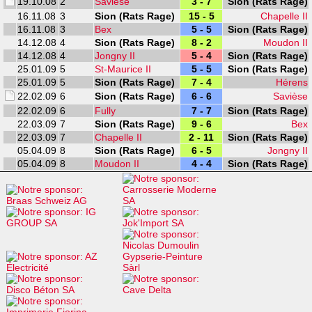
19.10.08
2
Savièse
3 - 7
Sion (Rats Rage)
16.11.08
3
Sion (Rats Rage)
15 - 5
Chapelle II
16.11.08
3
Bex
5 - 5
Sion (Rats Rage)
14.12.08
4
Sion (Rats Rage)
8 - 2
Moudon II
14.12.08
4
Jongny II
5 - 4
Sion (Rats Rage)
25.01.09
5
St-Maurice II
5 - 5
Sion (Rats Rage)
25.01.09
5
Sion (Rats Rage)
7 - 4
Hérens
22.02.09
6
Sion (Rats Rage)
6 - 6
Savièse
22.02.09
6
Fully
7 - 7
Sion (Rats Rage)
22.03.09
7
Sion (Rats Rage)
9 - 6
Bex
22.03.09
7
Chapelle II
2 - 11
Sion (Rats Rage)
05.04.09
8
Sion (Rats Rage)
6 - 5
Jongny II
05.04.09
8
Moudon II
4 - 4
Sion (Rats Rage)