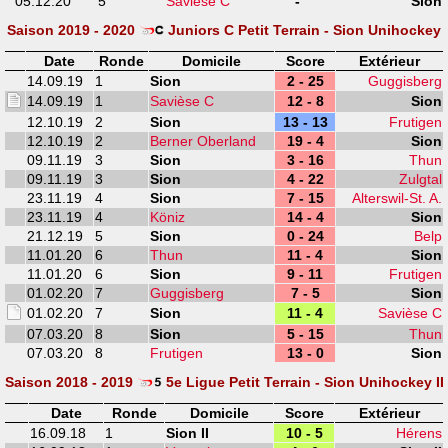
05.12.20
5
Savièse C
-
Sion
Saison 2019 - 2020
Juniors C Petit Terrain - Sion Unihockey
Date
Ronde
Domicile
Score
Extérieur
14.09.19
1
Sion
2 - 25
Guggisberg
14.09.19
1
Savièse C
12 - 8
Sion
12.10.19
2
Sion
13 - 13
Frutigen
12.10.19
2
Berner Oberland
19 - 4
Sion
09.11.19
3
Sion
3 - 16
Thun
09.11.19
3
Sion
4 - 22
Zulgtal
23.11.19
4
Sion
7 - 15
Alterswil-St. A.
23.11.19
4
Köniz
14 - 4
Sion
21.12.19
5
Sion
0 - 24
Belp
11.01.20
6
Thun
11 - 4
Sion
11.01.20
6
Sion
9 - 11
Frutigen
01.02.20
7
Guggisberg
7 - 5
Sion
01.02.20
7
Sion
11 - 4
Savièse C
07.03.20
8
Sion
5 - 15
Thun
07.03.20
8
Frutigen
13 - 0
Sion
Saison 2018 - 2019
5e Ligue Petit Terrain - Sion Unihockey II
Date
Ronde
Domicile
Score
Extérieur
16.09.18
1
Sion II
10 - 5
Hérens