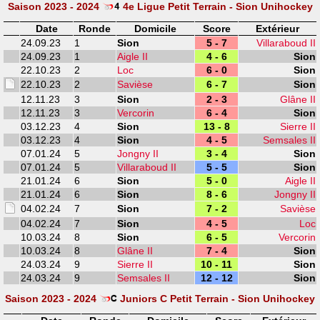
Saison 2023 - 2024
4e Ligue Petit Terrain - Sion Unihockey
Date
Ronde
Domicile
Score
Extérieur
24.09.23
1
Sion
5 - 7
Villaraboud II
24.09.23
1
Aigle II
4 - 6
Sion
22.10.23
2
Loc
6 - 0
Sion
22.10.23
2
Savièse
6 - 7
Sion
12.11.23
3
Sion
2 - 3
Glâne II
12.11.23
3
Vercorin
6 - 4
Sion
03.12.23
4
Sion
13 - 8
Sierre II
03.12.23
4
Sion
4 - 5
Semsales II
07.01.24
5
Jongny II
3 - 4
Sion
07.01.24
5
Villaraboud II
5 - 5
Sion
21.01.24
6
Sion
5 - 0
Aigle II
21.01.24
6
Sion
8 - 6
Jongny II
04.02.24
7
Sion
7 - 2
Savièse
04.02.24
7
Sion
4 - 5
Loc
10.03.24
8
Sion
6 - 5
Vercorin
10.03.24
8
Glâne II
7 - 4
Sion
24.03.24
9
Sierre II
10 - 11
Sion
24.03.24
9
Semsales II
12 - 12
Sion
Saison 2023 - 2024
Juniors C Petit Terrain - Sion Unihockey