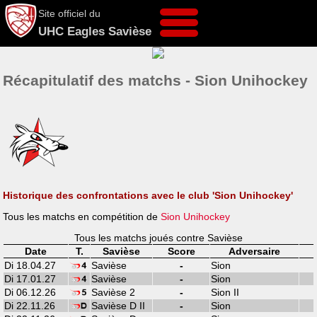
Site officiel du
UHC Eagles Savièse
Récapitulatif des matchs - Sion Unihockey
Historique des confrontations avec le club 'Sion Unihockey'
Tous les matchs en compétition de
Sion Unihockey
Tous les matchs joués contre Savièse
Date
T.
Savièse
Score
Adversaire
Di 18.04.27
Savièse
-
Sion
Di 17.01.27
Savièse
-
Sion
Di 06.12.26
Savièse 2
-
Sion II
Di 22.11.26
Savièse D II
-
Sion