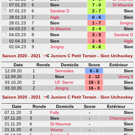
07.01.23
6
Sion
7 - 0
St-Maurice
07.01.23
6
Savièse D
2 - 7
Sion
28.01.23
7
Aigle
6 - 6
Sion
28.01.23
7
Sion
1 - 7
Jongny
04.03.23
8
St-Maurice
2 - 4
Sion
04.03.23
8
Sion
3 - 9
Savièse D
02.04.23
9
Sion
2 - 5
Aigle
02.04.23
9
Jongny
4 - 6
Sion
Saison 2020 - 2021
Juniors C Petit Terrain - Sion Unihockey
Date
Ronde
Domicile
Score
Extérieur
12.09.20
1
Semsales
6 - 6
Sion
12.09.20
1
Sion
2 - 12
Vevey II
03.10.20
2
UF Sierre
18 - 2
Sion
03.10.20
2
Jongny
16 - 3
Sion
Saison 2020 - 2021
Juniors C Petit Terrain - Sion Unihockey
Date
Ronde
Domicile
Score
Extérieur
07.11.20
3
Fully
-
Sion
07.11.20
3
Sion
-
Chermignon
21.11.20
4
St-Maurice
-
Sion
21.11.20
4
Vouvry
-
Sion