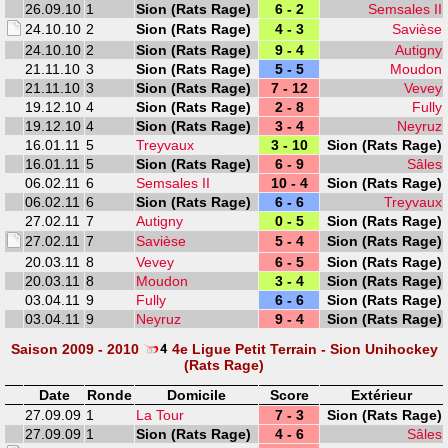
26.09.10
1
Sion (Rats Rage)
6 - 2
Semsales II
24.10.10
2
Sion (Rats Rage)
4 - 3
Savièse
24.10.10
2
Sion (Rats Rage)
9 - 4
Autigny
21.11.10
3
Sion (Rats Rage)
5 - 5
Moudon
21.11.10
3
Sion (Rats Rage)
7 - 12
Vevey
19.12.10
4
Sion (Rats Rage)
2 - 8
Fully
19.12.10
4
Sion (Rats Rage)
3 - 4
Neyruz
16.01.11
5
Treyvaux
3 - 10
Sion (Rats Rage)
16.01.11
5
Sion (Rats Rage)
6 - 9
Sâles
06.02.11
6
Semsales II
10 - 4
Sion (Rats Rage)
06.02.11
6
Sion (Rats Rage)
6 - 6
Treyvaux
27.02.11
7
Autigny
0 - 5
Sion (Rats Rage)
27.02.11
7
Savièse
5 - 4
Sion (Rats Rage)
20.03.11
8
Vevey
6 - 5
Sion (Rats Rage)
20.03.11
8
Moudon
3 - 4
Sion (Rats Rage)
03.04.11
9
Fully
6 - 6
Sion (Rats Rage)
03.04.11
9
Neyruz
9 - 4
Sion (Rats Rage)
Saison 2009 - 2010
4e Ligue Petit Terrain - Sion Unihockey
(Rats Rage)
Date
Ronde
Domicile
Score
Extérieur
27.09.09
1
La Tour
7 - 3
Sion (Rats Rage)
27.09.09
1
Sion (Rats Rage)
4 - 6
Sâles