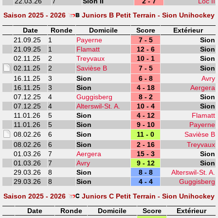
22.03.26
7
Sion II
2 - 7
Loc II
Saison 2025 - 2026
Juniors B Petit Terrain - Sion Unihockey
Date
Ronde
Domicile
Score
Extérieur
21.09.25
1
Payerne
7 - 5
Sion
21.09.25
1
Flamatt
12 - 6
Sion
02.11.25
2
Treyvaux
10 - 1
Sion
02.11.25
2
Savièse B
7 - 5
Sion
16.11.25
3
Sion
6 - 8
Avry
16.11.25
3
Sion
4 - 18
Aergera
07.12.25
4
Guggisberg
8 - 2
Sion
07.12.25
4
Alterswil-St. A.
10 - 4
Sion
11.01.26
5
Sion
4 - 12
Flamatt
11.01.26
5
Sion
9 - 10
Payerne
08.02.26
6
Sion
11 - 0
Savièse B
08.02.26
6
Sion
2 - 16
Treyvaux
01.03.26
7
Aergera
15 - 3
Sion
01.03.26
7
Avry
9 - 12
Sion
29.03.26
8
Sion
8 - 8
Alterswil-St. A.
29.03.26
8
Sion
4 - 4
Guggisberg
Saison 2025 - 2026
Juniors C Petit Terrain - Sion Unihockey
Date
Ronde
Domicile
Score
Extérieur