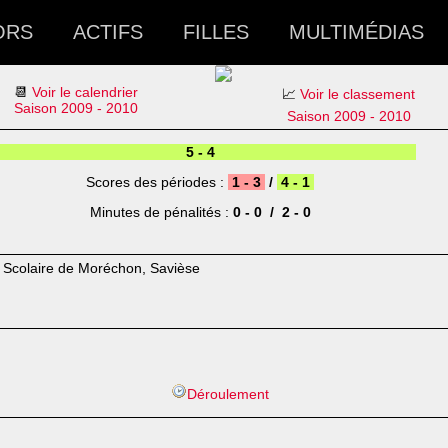
ORS
ACTIFS
FILLES
MULTIMÉDIAS
📆
Voir le calendrier
📈
Voir le classement
Saison 2009 - 2010
Saison 2009 - 2010
5 - 4
Scores des périodes :
1 - 3
/
4 - 1
Minutes de pénalités :
0 - 0 / 2 - 0
 Scolaire de Moréchon, Savièse
Déroulement