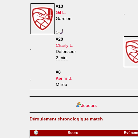
#13
Gil L.
Gardien
1
#29
Charly L.
Défenseur
2 min.
#8
Kérim B.
Milieu
Joueurs
Déroulement chronologique match
Score
Evénem