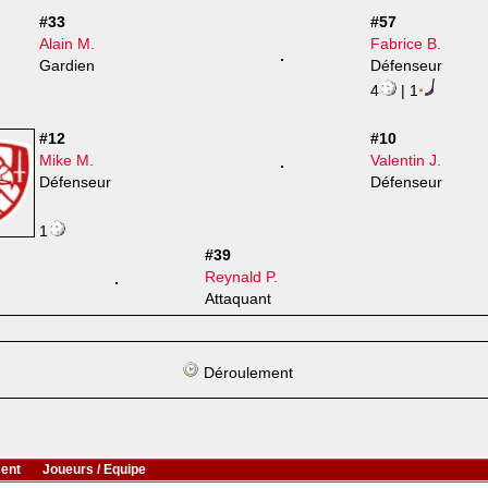
#33
#57
Alain M.
Fabrice B.
Gardien
Défenseur
4
| 1
#12
#10
Mike M.
Valentin J.
Défenseur
Défenseur
1
#39
Reynald P.
Attaquant
Déroulement
ent
Joueurs / Equipe