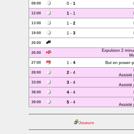
0 -
1
08:00
1
- 1
12:00
1 -
2
13:00
1 -
3
19:00
20:00
Expulsion 2 minu
26:00
Mo
1 -
4
But en power-p
27:00
2
- 4
28:00
Assisté 
3
- 4
33:00
Assisté 
4
- 4
38:00
5
- 4
39:00
Assisté 
Joueurs