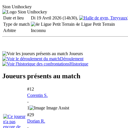
Sion Unihockey
Date et lieu
Di 19 Avril 2026 (14h30),
Type de match
4e Ligue Petit Terrain
Arbitre
Inconnu
Joueurs
Déroulement
Historique
Joueurs présents au match
#12
Corentin S.
-
1
#29
Dorian R.
-