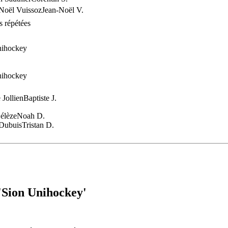
Noël Vuissoz
Jean-Noël V.
s répétées
nihockey
nihockey
 Jollien
Baptiste J.
élèze
Noah D.
 Dubuis
Tristan D.
 'Sion Unihockey'