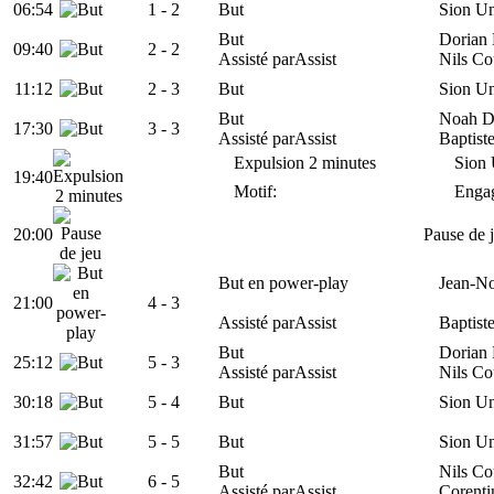
06:54
1 -
2
But
Sion U
But
Dorian
09:40
2
- 2
Assisté par
Assist
Nils Co
11:12
2 -
3
But
Sion U
But
Noah D
17:30
3
- 3
Assisté par
Assist
Baptiste
Expulsion 2 minutes
Sion
19:40
Motif:
Engag
20:00
Pause de 
But en power-play
Jean-No
21:00
4
- 3
Assisté par
Assist
Baptiste
But
Dorian
25:12
5
- 3
Assisté par
Assist
Nils Co
30:18
5 -
4
But
Sion U
31:57
5 -
5
But
Sion U
But
Nils Co
32:42
6
- 5
Assisté par
Assist
Corenti