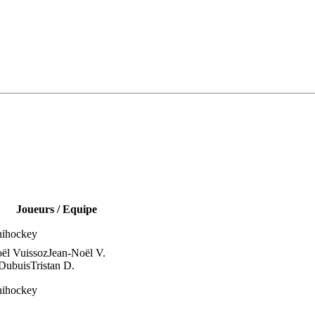
Joueurs / Equipe
nihockey
ël Vuissoz
Jean-Noël V.
 Dubuis
Tristan D.
nihockey