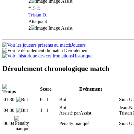
2
#15 ©
Tristan D.
Attaquant
2
Joueurs
Déroulement
Historique
Déroulement chronologique match
Score
Evénement
01:30
0 -
1
But
Sion U
But
Jean-No
04:30
1
- 1
Assisté par
Assist
Tristan
06:04
Penalty manqué
Sion U