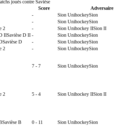
atchs joués contre Savièse
Score
Adversaire
-
Sion Unihockey
Sion
-
Sion Unihockey
Sion
e 2
-
Sion Unihockey II
Sion II
D II
Savièse D II
-
Sion Unihockey
Sion
 D
Savièse D
-
Sion Unihockey
Sion
e 2
-
Sion Unihockey
Sion
7 - 7
Sion Unihockey
Sion
e 2
5 - 4
Sion Unihockey II
Sion II
B
Savièse B
0 - 11
Sion Unihockey
Sion