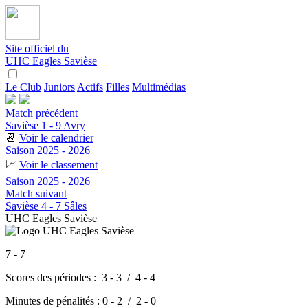
Site officiel du
UHC Eagles Savièse
Le Club
Juniors
Actifs
Filles
Multimédias
Match précédent
Savièse 1 - 9 Avry
📆
Voir le calendrier
Saison 2025 - 2026
📈
Voir le classement
Saison 2025 - 2026
Match suivant
Savièse 4 - 7 Sâles
UHC Eagles Savièse
7 - 7
Scores des périodes :
3 - 3
/
4 - 4
Minutes de pénalités :
0 - 2 / 2 - 0