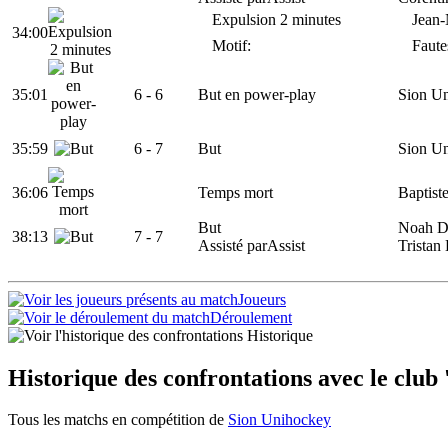
Expulsion 2 minutes
Jean-
34:00
Motif:
Faute
35:01
6 -
6
But en power-play
Sion U
35:59
6 -
7
But
Sion U
36:06
Temps mort
Baptiste
But
Noah D
38:13
7
- 7
Assisté par
Assist
Tristan
Joueurs
Déroulement
Historique
Historique des confrontations avec le club
Tous les matchs en compétition de
Sion Unihockey