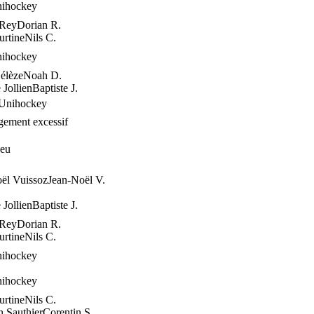
nihockey
 Rey
Dorian R.
urtine
Nils C.
nihockey
élèze
Noah D.
 Jollien
Baptiste J.
 Unihockey
ement excessif
jeu
ël Vuissoz
Jean-Noël V.
 Jollien
Baptiste J.
 Rey
Dorian R.
urtine
Nils C.
nihockey
nihockey
urtine
Nils C.
n Sauthier
Corentin S.