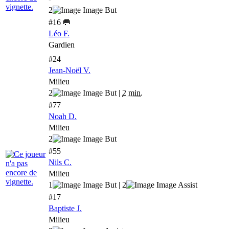
2
#16 🥅
Léo F.
Gardien
#24
Jean-Noël V.
Milieu
2
|
2 min.
#77
Noah D.
Milieu
2
#55
Nils C.
Milieu
1
| 2
#17
Baptiste J.
Milieu