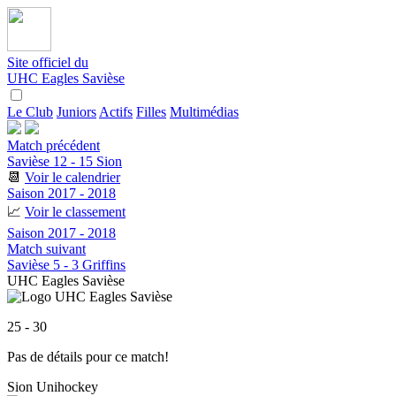
Site officiel du
UHC Eagles Savièse
Le Club
Juniors
Actifs
Filles
Multimédias
Match précédent
Savièse 12 - 15 Sion
📆
Voir le calendrier
Saison 2017 - 2018
📈
Voir le classement
Saison 2017 - 2018
Match suivant
Savièse 5 - 3 Griffins
UHC Eagles Savièse
25 - 30
Pas de détails pour ce match!
Sion Unihockey