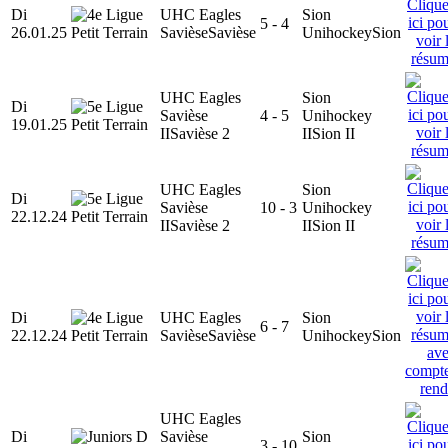
Di
UHC Eagles
Sion
5 - 4
26.01.25
Savièse
Savièse
Unihockey
Sion
UHC Eagles
Sion
Di
Savièse
4 - 5
Unihockey
19.01.25
II
Savièse 2
II
Sion II
UHC Eagles
Sion
Di
Savièse
10 - 3
Unihockey
22.12.24
II
Savièse 2
II
Sion II
Di
UHC Eagles
Sion
6 - 7
22.12.24
Savièse
Savièse
Unihockey
Sion
UHC Eagles
Di
Savièse
Sion
3 - 10