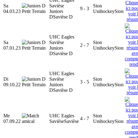
UHC Eagles
Sa
Savièse
Sion
9 - 3
04.03.23
Juniors
Unihockey
Sion
D
Savièse D
UHC Eagles
Sa
Savièse
Sion
2 - 7
07.01.23
Juniors
Unihockey
Sion
D
Savièse D
UHC Eagles
Di
Savièse
Sion
3 - 5
09.10.22
Juniors
Unihockey
Sion
D
Savièse D
Me
UHC Eagles
Sion
4 - 7
07.09.22
Savièse
Savièse
Unihockey
Sion