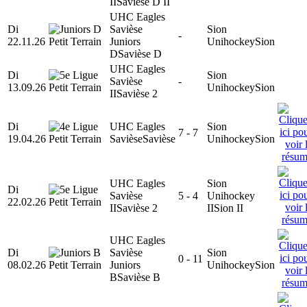
II
Savièse D II
UHC Eagles
Di
Savièse
Sion
-
22.11.26
Juniors
Unihockey
Sion
D
Savièse D
UHC Eagles
Di
Sion
Savièse
-
13.09.26
Unihockey
Sion
II
Savièse 2
Di
UHC Eagles
Sion
7 - 7
19.04.26
Savièse
Savièse
Unihockey
Sion
UHC Eagles
Sion
Di
Savièse
5 - 4
Unihockey
22.02.26
II
Savièse 2
II
Sion II
UHC Eagles
Di
Savièse
Sion
0 - 11
08.02.26
Juniors
Unihockey
Sion
B
Savièse B