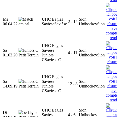
Me
UHC Eagles
Sion
2 - 15
06.04.22
Savièse
Savièse
Unihockey
Sion
UHC Eagles
Sa
Savièse
Sion
4 - 11
01.02.20
Juniors
Unihockey
Sion
C
Savièse C
UHC Eagles
Sa
Savièse
Sion
12 - 8
14.09.19
Juniors
Unihockey
Sion
C
Savièse C
UHC Eagles
Sion
Di
Savièse
4 - 6
Unihockey