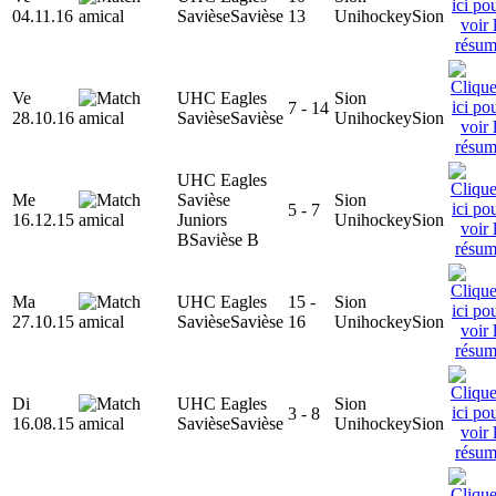
04.11.16
Savièse
Savièse
13
Unihockey
Sion
Ve
UHC Eagles
Sion
7 - 14
28.10.16
Savièse
Savièse
Unihockey
Sion
UHC Eagles
Me
Savièse
Sion
5 - 7
16.12.15
Juniors
Unihockey
Sion
B
Savièse B
Ma
UHC Eagles
15 -
Sion
27.10.15
Savièse
Savièse
16
Unihockey
Sion
Di
UHC Eagles
Sion
3 - 8
16.08.15
Savièse
Savièse
Unihockey
Sion