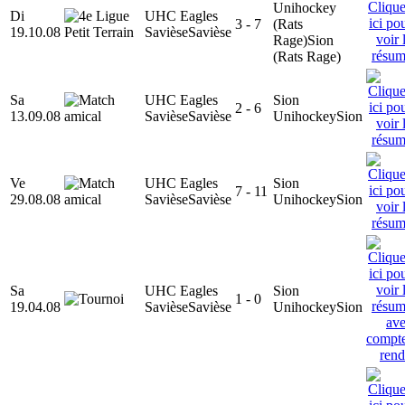
Unihockey
Di
UHC Eagles
3 - 7
(Rats
19.10.08
Savièse
Savièse
Rage)
Sion
(Rats Rage)
Sa
UHC Eagles
Sion
2 - 6
13.09.08
Savièse
Savièse
Unihockey
Sion
Ve
UHC Eagles
Sion
7 - 11
29.08.08
Savièse
Savièse
Unihockey
Sion
Sa
UHC Eagles
Sion
1 - 0
19.04.08
Savièse
Savièse
Unihockey
Sion