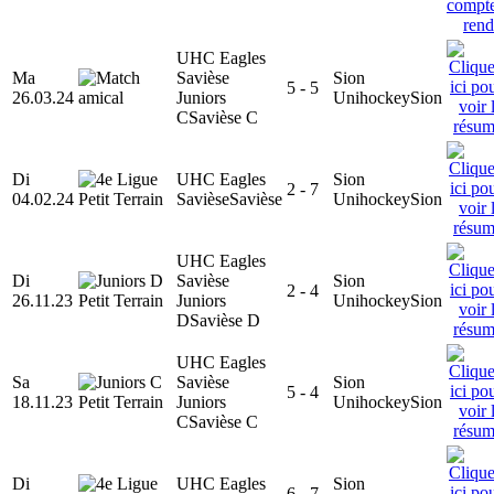
UHC Eagles
Ma
Savièse
Sion
5 - 5
26.03.24
Juniors
Unihockey
Sion
C
Savièse C
Di
UHC Eagles
Sion
2 - 7
04.02.24
Savièse
Savièse
Unihockey
Sion
UHC Eagles
Di
Savièse
Sion
2 - 4
26.11.23
Juniors
Unihockey
Sion
D
Savièse D
UHC Eagles
Sa
Savièse
Sion
5 - 4
18.11.23
Juniors
Unihockey
Sion
C
Savièse C
Di
UHC Eagles
Sion
6 - 7