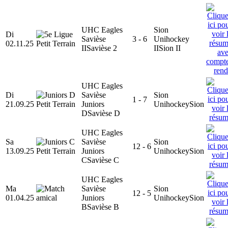
UHC Eagles
Sion
Di
Savièse
3 - 6
Unihockey
02.11.25
II
Savièse 2
II
Sion II
UHC Eagles
Di
Savièse
Sion
1 - 7
21.09.25
Juniors
Unihockey
Sion
D
Savièse D
UHC Eagles
Sa
Savièse
Sion
12 - 6
13.09.25
Juniors
Unihockey
Sion
C
Savièse C
UHC Eagles
Ma
Savièse
Sion
12 - 5
01.04.25
Juniors
Unihockey
Sion
B
Savièse B