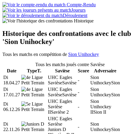
Compte-Rendu
Joueurs
Déroulement
Historique
Historique des confrontations avec le club
'Sion Unihockey'
Tous les matchs en compétition de
Sion Unihockey
Tous les matchs joués contre Savièse
Date
Type
T.
Savièse
Score
Adversaire
Di
UHC Eagles
Sion
-
18.04.27
Savièse
Savièse
Unihockey
Sion
Di
UHC Eagles
Sion
-
17.01.27
Savièse
Savièse
Unihockey
Sion
UHC Eagles
Sion
Di
Savièse
-
Unihockey
06.12.26
II
Savièse 2
II
Sion II
UHC Eagles
Di
Savièse
Sion
-
22.11.26
Juniors D
Unihockey
Sion