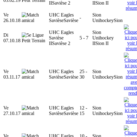
03.02.19
II
Savièse 2
II
Sion II
Ve
UHC Eagles
Sion
-
26.10.18
Savièse
Savièse
Unihockey
Sion
UHC Eagles
Sion
Di
Savièse
5 - 7
Unihockey
07.10.18
II
Savièse 2
II
Sion II
Ve
UHC Eagles
25 -
Sion
03.11.17
Savièse
Savièse
30
Unihockey
Sion
Ve
UHC Eagles
12 -
Sion
27.10.17
Savièse
Savièse
15
Unihockey
Sion
Ve
UHC Eagles
10 -
Sion