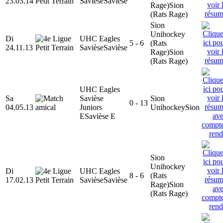
23.03.14
Savièse
Savièse
Rage)
Sion
(Rats Rage)
Sion
Unihockey
Di
UHC Eagles
5 - 6
(Rats
24.11.13
Savièse
Savièse
Rage)
Sion
(Rats Rage)
UHC Eagles
Sa
Savièse
Sion
0 - 13
04.05.13
Juniors
Unihockey
Sion
E
Savièse E
Sion
Unihockey
Di
UHC Eagles
8 - 6
(Rats
17.02.13
Savièse
Savièse
Rage)
Sion
(Rats Rage)