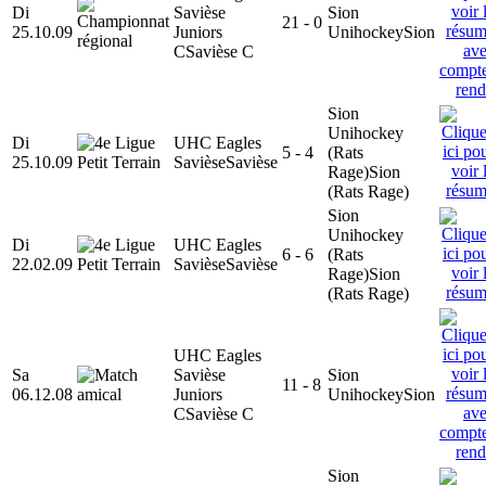
Di
Savièse
Sion
21 - 0
25.10.09
Juniors
Unihockey
Sion
C
Savièse C
Sion
Unihockey
Di
UHC Eagles
5 - 4
(Rats
25.10.09
Savièse
Savièse
Rage)
Sion
(Rats Rage)
Sion
Unihockey
Di
UHC Eagles
6 - 6
(Rats
22.02.09
Savièse
Savièse
Rage)
Sion
(Rats Rage)
UHC Eagles
Sa
Savièse
Sion
11 - 8
06.12.08
Juniors
Unihockey
Sion
C
Savièse C
Sion