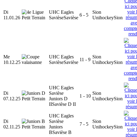
Di
UHC Eagles
Sion
6 - 5
11.01.26
Savièse
Savièse
Unihockey
Sion
Me
UHC Eagles
Sion
11 - 9
10.12.25
Savièse
Savièse
Unihockey
Sion
UHC Eagles
Di
Savièse
Sion
1 - 10
07.12.25
Juniors D
Unihockey
Sion
II
Savièse D II
UHC Eagles
Di
Savièse
Sion
7 - 5
02.11.25
Juniors
Unihockey
Sion
B
Savièse B