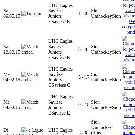
UHC Eagles
Sa
Savièse
Sion
1 - 0
09.05.15
Juniors
Unihockey
Sion
E
Savièse E
UHC Eagles
Sa
Savièse
Sion
6 - 8
28.03.15
Juniors
Unihockey
Sion
E
Savièse E
UHC Eagles
Me
Savièse
Sion
5 - 17
04.02.15
Juniors
Unihockey
Sion
C
Savièse C
UHC Eagles
Me
Savièse
Sion
0 - 18
04.02.15
Juniors
Unihockey
Sion
E
Savièse E
Sion
Unihockey
Di
UHC Eagles
3 - 6
(Rats