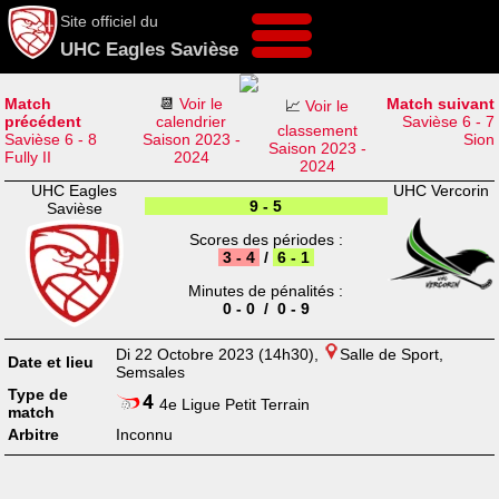
Site officiel du
UHC Eagles Savièse
Match
📆
Voir le
Match suivant
📈
Voir le
précédent
calendrier
Savièse 6 - 7
classement
Savièse 6 - 8
Saison 2023 -
Sion
Saison 2023 -
Fully II
2024
2024
UHC Eagles
UHC Vercorin
9 - 5
Savièse
Scores des périodes :
3 - 4
/
6 - 1
Minutes de pénalités :
0 - 0 / 0 - 9
Di 22 Octobre 2023 (14h30),
Salle de Sport,
Date et lieu
Semsales
Type de
4e Ligue Petit Terrain
match
Arbitre
Inconnu