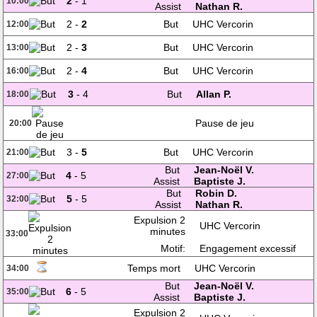
2
- 1
10:00
Assist
Nathan R.
2 -
2
But
UHC Vercorin
12:00
2 -
3
But
UHC Vercorin
13:00
2 -
4
But
UHC Vercorin
16:00
3
- 4
But
Allan P.
18:00
Pause de jeu
20:00
3 -
5
But
UHC Vercorin
21:00
But
Jean-Noël V.
4
- 5
27:00
Assist
Baptiste J.
But
Robin D.
5
- 5
32:00
Assist
Nathan R.
Expulsion 2
UHC Vercorin
minutes
33:00
Motif:
Engagement excessif
Temps mort
UHC Vercorin
34:00
But
Jean-Noël V.
6
- 5
35:00
Assist
Baptiste J.
Expulsion 2