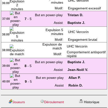
UHC Vercorin
minutes
36:00
Motif:
Engagement excessif
But en power-play
Tristan D.
7
- 5
37:00
Assist
Baptiste J.
Expulsion 5
UHC Vercorin
minutes
38:00
Motif:
Engagement brutal
Expulsion de
UHC Vercorin
match
38:00
Comportement antisportif
Motif:
répété
But en power-play
Baptiste J.
8
- 5
39:00
Assist
Jean-Noël V.
But en power-play
Allan P.
9
- 5
40:00
Assist
Robin D.
Joueurs
Déroulement
Historique