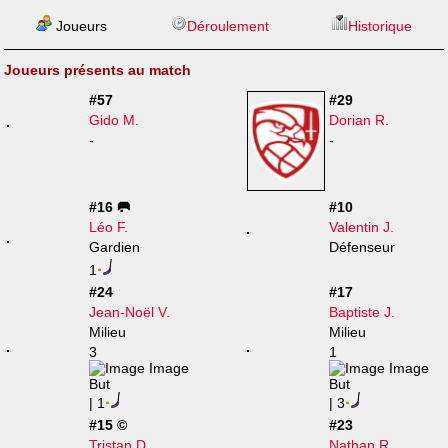
Joueurs
Déroulement
Historique
Joueurs présents au match
#57
#29
Gido M.
Dorian R.
-
-
#16 🥅
#10
Léo F.
Valentin J.
Gardien
Défenseur
1
#24
#17
Jean-Noël V.
Baptiste J.
Milieu
Milieu
3
1
| 1
| 3
#15 ©
#23
Tristan D.
Nathan R.