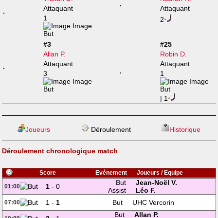
Attaquant
Attaquant
1
2
#3
#25
Allan P.
Robin D.
Attaquant
Attaquant
3
1
| 1
Joueurs
Déroulement
Historique
Déroulement chronologique match
Score
Evénement
Joueurs / Equipe
But
Jean-Noël V.
1
- 0
01:00
Assist
Léo F.
1 -
1
But
UHC Vercorin
07:00
But
Allan P.