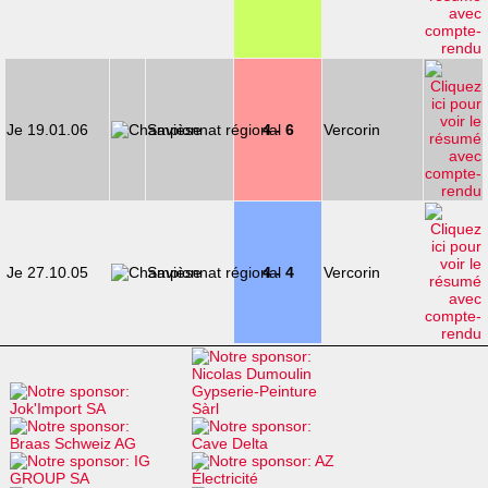
Je 19.01.06
Savièse
4 - 6
Vercorin
Je 27.10.05
Savièse
4 - 4
Vercorin