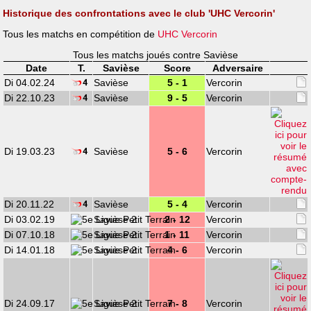
Historique des confrontations avec le club 'UHC Vercorin'
Tous les matchs en compétition de
UHC Vercorin
Tous les matchs joués contre Savièse
Date
T.
Savièse
Score
Adversaire
Di 04.02.24
Savièse
5 - 1
Vercorin
Di 22.10.23
Savièse
9 - 5
Vercorin
Di 19.03.23
Savièse
5 - 6
Vercorin
Di 20.11.22
Savièse
5 - 4
Vercorin
Di 03.02.19
Savièse 2
2 - 12
Vercorin
Di 07.10.18
Savièse 2
1 - 11
Vercorin
Di 14.01.18
Savièse 2
4 - 6
Vercorin
Di 24.09.17
Savièse 2
7 - 8
Vercorin