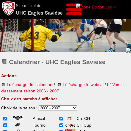
Site officiel du
UHC Eagles Savièse
📆 Calendrier - UHC Eagles Savièse
Actions
📆
Télécharger le icalendar
/ 📆
Télécharger le webcal
/ 📈
Voir le
classement saison 2006 - 2007
Choix des matchs à afficher
Choix de la saison :
Amical
Ch. CH
Tournoi
CH Cup