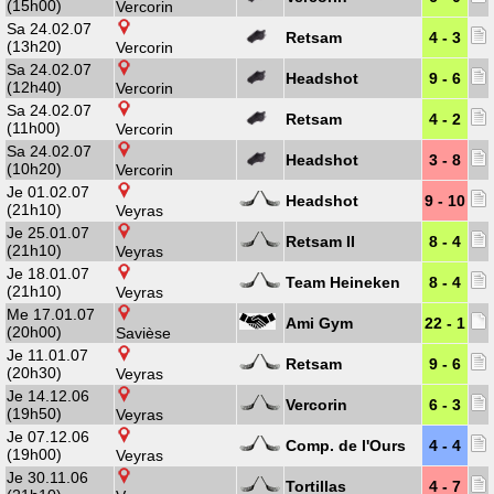
(15h00)
Vercorin
Sa 24.02.07
Retsam
4 - 3
(13h20)
Vercorin
Sa 24.02.07
Headshot
9 - 6
(12h40)
Vercorin
Sa 24.02.07
Retsam
4 - 2
(11h00)
Vercorin
Sa 24.02.07
Headshot
3 - 8
(10h20)
Vercorin
Je 01.02.07
Headshot
9 - 10
(21h10)
Veyras
Je 25.01.07
Retsam II
8 - 4
(21h10)
Veyras
Je 18.01.07
Team Heineken
8 - 4
(21h10)
Veyras
Me 17.01.07
Ami Gym
22 - 1
(20h00)
Savièse
Je 11.01.07
Retsam
9 - 6
(20h30)
Veyras
Je 14.12.06
Vercorin
6 - 3
(19h50)
Veyras
Je 07.12.06
Comp. de l'Ours
4 - 4
(19h00)
Veyras
Je 30.11.06
Tortillas
4 - 7