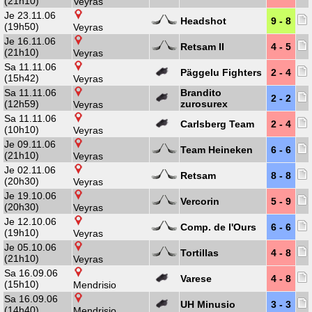
(21h10)
Veyras
Je 23.11.06
Headshot
9 - 8
(19h50)
Veyras
Je 16.11.06
Retsam II
4 - 5
(21h10)
Veyras
Sa 11.11.06
Päggelu Fighters
2 - 4
(15h42)
Veyras
Sa 11.11.06
Brandito
2 - 2
(12h59)
zurosurex
Veyras
Sa 11.11.06
Carlsberg Team
2 - 4
(10h10)
Veyras
Je 09.11.06
Team Heineken
6 - 6
(21h10)
Veyras
Je 02.11.06
Retsam
8 - 8
(20h30)
Veyras
Je 19.10.06
Vercorin
5 - 9
(20h30)
Veyras
Je 12.10.06
Comp. de l'Ours
6 - 6
(19h10)
Veyras
Je 05.10.06
Tortillas
4 - 8
(21h10)
Veyras
Sa 16.09.06
Varese
4 - 8
(15h10)
Mendrisio
Sa 16.09.06
UH Minusio
3 - 3
(14h40)
Mendrisio