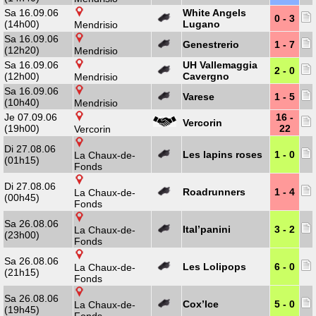
Sa 16.09.06
White Angels
0 - 3
(14h00)
Lugano
Mendrisio
Sa 16.09.06
Genestrerio
1 - 7
(12h20)
Mendrisio
Sa 16.09.06
UH Vallemaggia
2 - 0
(12h00)
Cavergno
Mendrisio
Sa 16.09.06
Varese
1 - 5
(10h40)
Mendrisio
Je 07.09.06
16 -
Vercorin
(19h00)
22
Vercorin
Di 27.08.06
Les lapins roses
1 - 0
La Chaux-de-
(01h15)
Fonds
Di 27.08.06
Roadrunners
1 - 4
La Chaux-de-
(00h45)
Fonds
Sa 26.08.06
Ital’panini
3 - 2
La Chaux-de-
(23h00)
Fonds
Sa 26.08.06
Les Lolipops
6 - 0
La Chaux-de-
(21h15)
Fonds
Sa 26.08.06
Cox’Ice
5 - 0
La Chaux-de-
(19h45)