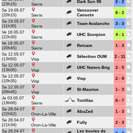
Dark Sun 98
2 - 2
(23h15)
Sierre
Sa 19.05.07
Vancouver
6 - 2
(20h15)
Canucts
Sierre
Sa 19.05.07
Team Avalanche
3 - 3
(11h30)
Sierre
Ve 18.05.07
UHC Scorpion
4 - 1
(22h30)
Sierre
Ve 18.05.07
Retsam
1 - 3
(20h45)
Sierre
Sa 12.05.07
Sélection OUM
2 - 11
(13h50)
Visp
Sa 12.05.07
UHC Naters-Brig
2 - 5
(13h05)
Visp
Sa 12.05.07
Visp
2 - 9
(10h35)
Visp
Sa 12.05.07
St-Maurice
1 - 3
(09h45)
Visp
Je 03.05.07
Tortillas
6 - 7
(19h00)
Sierre
Sa 28.04.07
AbuZed
1 - 3
(22h52)
Oron-La-Ville
Sa 28.04.07
Fully
2 - 3
(21h34)
Oron-La-Ville
Sa 28.04.07
Les boules de