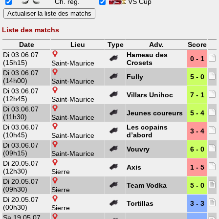
Ch. rég.
VS Cup
Liste des matchs
Date
Lieu
Type
Adv.
Score
Di 03.06.07
Hameau des
0 - 1
(15h15)
Crosets
Saint-Maurice
Di 03.06.07
Fully
5 - 0
(14h00)
Saint-Maurice
Di 03.06.07
Villars Unihoc
7 - 1
(12h45)
Saint-Maurice
Di 03.06.07
Jeunes coureurs
5 - 4
(11h30)
Saint-Maurice
Di 03.06.07
Les copains
3 - 4
(10h45)
d’abord
Saint-Maurice
Di 03.06.07
Vouvry
6 - 0
(09h15)
Saint-Maurice
Di 20.05.07
Axis
1 - 5
(12h30)
Sierre
Di 20.05.07
Team Vodka
5 - 0
(09h30)
Sierre
Di 20.05.07
Tortillas
3 - 3
(00h30)
Sierre
Sa 19.05.07