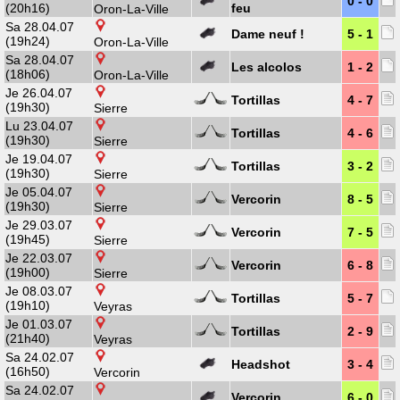
0 - 0
(20h16)
feu
Oron-La-Ville
Sa 28.04.07
Dame neuf !
5 - 1
(19h24)
Oron-La-Ville
Sa 28.04.07
Les alcolos
1 - 2
(18h06)
Oron-La-Ville
Je 26.04.07
Tortillas
4 - 7
(19h30)
Sierre
Lu 23.04.07
Tortillas
4 - 6
(19h30)
Sierre
Je 19.04.07
Tortillas
3 - 2
(19h30)
Sierre
Je 05.04.07
Vercorin
8 - 5
(19h30)
Sierre
Je 29.03.07
Vercorin
7 - 5
(19h45)
Sierre
Je 22.03.07
Vercorin
6 - 8
(19h00)
Sierre
Je 08.03.07
Tortillas
5 - 7
(19h10)
Veyras
Je 01.03.07
Tortillas
2 - 9
(21h40)
Veyras
Sa 24.02.07
Headshot
3 - 4
(16h50)
Vercorin
Sa 24.02.07
Vercorin
6 - 0