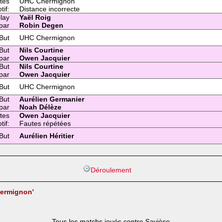
tes
UHC Chermignon
tif:
Distance incorrecte
lay
Yaël Roig
par
Robin Degen
But
UHC Chermignon
But
Nils Courtine
par
Owen Jacquier
But
Nils Courtine
par
Owen Jacquier
But
UHC Chermignon
But
Aurélien Germanier
par
Noah Délèze
tes
Owen Jacquier
tif:
Fautes répétées
But
Aurélien Héritier
Déroulement
hermignon'
Tous les matchs joués contre Savièse