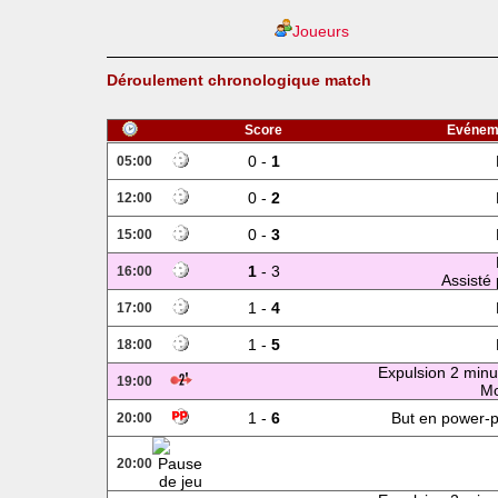
Joueurs
Déroulement chronologique match
Score
Evénem
0 -
1
05:00
0 -
2
12:00
0 -
3
15:00
1
- 3
16:00
Assisté 
1 -
4
17:00
1 -
5
18:00
Expulsion 2 minu
19:00
Mo
1 -
6
But en power-p
20:00
20:00