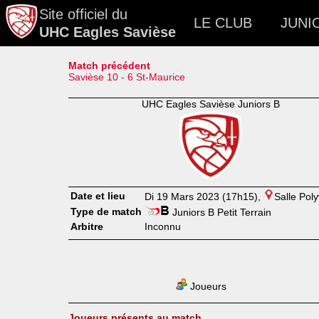
Site officiel du
LE CLUB
JUNI
UHC Eagles Savièse
Match précédent
Savièse 10 - 6 St-Maurice
UHC Eagles Savièse Juniors B
Date et lieu
Di 19 Mars 2023 (17h15),
Salle Pol
Type de match
Juniors B Petit Terrain
Arbitre
Inconnu
Joueurs
Joueurs présents au match