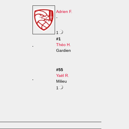
Adrien F.
-
1
#1
Théo H.
Gardien
#55
Yaël R.
Milieu
1