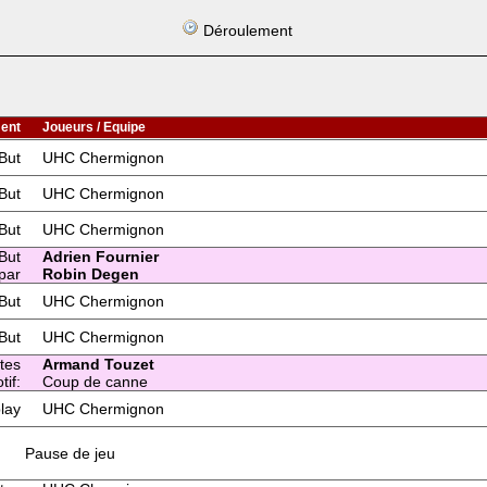
Déroulement
ent
Joueurs / Equipe
But
UHC Chermignon
But
UHC Chermignon
But
UHC Chermignon
But
Adrien Fournier
par
Robin Degen
But
UHC Chermignon
But
UHC Chermignon
tes
Armand Touzet
tif:
Coup de canne
lay
UHC Chermignon
Pause de jeu