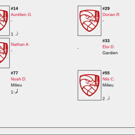
#14
#29
Aurélien G.
Dorian R.
-
-
1
#33
Nathan A.
Eloi D.
-
Gardien
#77
#55
Noah D.
Nils C.
Milieu
Milieu
1
2