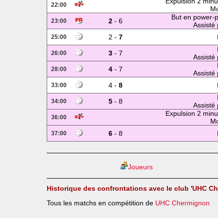
Expulsion 2 minu
22:00
Mo
But en power-p
2
- 6
23:00
Assisté 
2 -
7
25:00
3
- 7
26:00
Assisté 
4
- 7
28:00
Assisté 
4 -
8
33:00
5
- 8
34:00
Assisté 
Expulsion 2 minu
36:00
Mo
6
- 8
37:00
Joueurs
Historique des confrontations avec le club 'UHC C
Tous les matchs en compétition de
UHC Chermignon