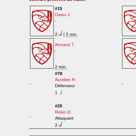
#15
Owen J.
-
2
|
2 min.
Armand T.
-
2 min.
#78
Aurélien H.
Défenseur
1
#25
Robin D.
Attaquant
2