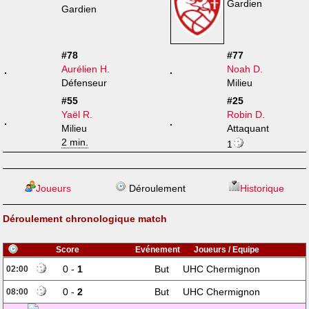
Gardien
Gardien
#78
#77
Aurélien H.
Noah D.
Défenseur
Milieu
#55
#25
Yaël R.
Robin D.
Milieu
Attaquant
2 min.
1
Joueurs
Déroulement
Historique
Déroulement chronologique match
Score
Evénement
Joueurs / Equipe
0 -
1
But
UHC Chermignon
02:00
0 -
2
But
UHC Chermignon
08:00