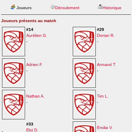
Joueurs
Déroulement
Historique
Joueurs présents au match
#14
#29
Aurélien G.
Dorian R.
-
-
Adrien F.
Armand T.
-
-
Nathan A.
Tim L.
-
-
#33
Emilie V.
Eloi D.