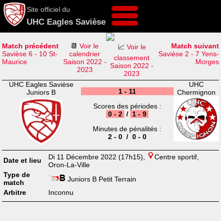
Site officiel du
UHC Eagles Savièse
Match précédent
📆
Voir le
Match suivant
📈
Voir le
Savièse 6 - 10 St-
calendrier
Savièse 2 - 7 Yens-
classement
Maurice
Saison 2022 -
Morges
Saison 2022 -
2023
2023
UHC Eagles Savièse
UHC
1 - 11
Juniors B
Chermignon
Scores des périodes :
0 - 2
/
1 - 9
Minutes de pénalités :
2 - 0 / 0 - 0
Di 11 Décembre 2022 (17h15),
Centre sportif,
Date et lieu
Oron-La-Ville
Type de
Juniors B Petit Terrain
match
Arbitre
Inconnu