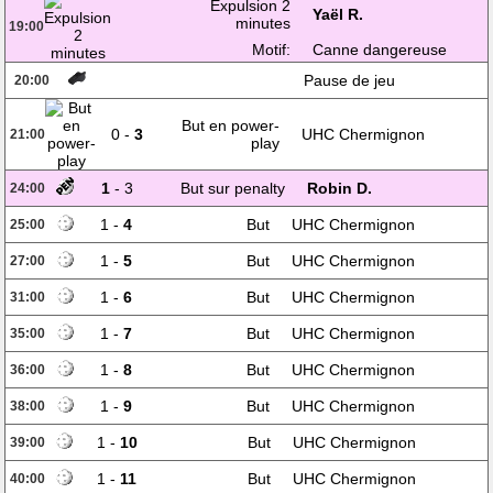
Expulsion 2
Yaël R.
minutes
19:00
Motif:
Canne dangereuse
Pause de jeu
20:00
But en power-
0 -
3
UHC Chermignon
21:00
play
1
- 3
But sur penalty
Robin D.
24:00
1 -
4
But
UHC Chermignon
25:00
1 -
5
But
UHC Chermignon
27:00
1 -
6
But
UHC Chermignon
31:00
1 -
7
But
UHC Chermignon
35:00
1 -
8
But
UHC Chermignon
36:00
1 -
9
But
UHC Chermignon
38:00
1 -
10
But
UHC Chermignon
39:00
1 -
11
But
UHC Chermignon
40:00