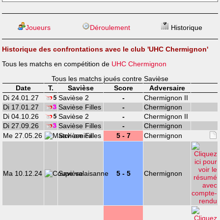
Joueurs
Déroulement
Historique
Historique des confrontations avec le club 'UHC Chermignon'
Tous les matchs en compétition de
UHC Chermignon
Tous les matchs joués contre Savièse
Date
T.
Savièse
Score
Adversaire
Di 24.01.27
Savièse 2
-
Chermignon II
Di 17.01.27
Savièse Filles
-
Chermignon
Di 04.10.26
Savièse 2
-
Chermignon II
Di 27.09.26
Savièse Filles
-
Chermignon
Me 27.05.26
Savièse Filles
5 - 7
Chermignon
Ma 10.12.24
Savièse
5 - 5
Chermignon