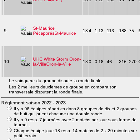
St-Maurice
9
18
4
1
13
113
: 188
-75
Pécaporés
St-Maurice
UHC White Storm Oron-
10
18
0
0
18
46
: 316
-270
la-Ville
Oron-la-Ville
Le vainqueur du groupe dispute la ronde finale.
Les 2 meilleurs deuxièmes de groupe en comparaison
transversale disputent la ronde finale.
Règlement saison 2022 - 2023
Il y a 96 équipes réparties dans 8 groupes de dix et 2 groupes
de huit qui jouent chacune une double ronde.
Il y a 9 resp. 7 journées avec 2 matchs par jour sous forme de
tournoi .
Chaque équipe joue 18 resp. 14 matchs de 2 x 20 minutes sur
petit terrain.