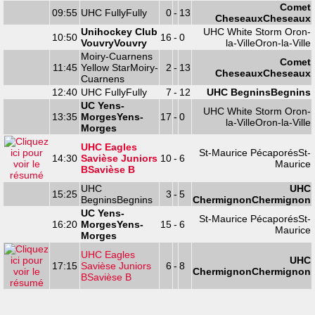
Comet
09:55
UHC Fully
Fully
0
-
13
Cheseaux
Cheseaux
Unihockey Club
UHC White Storm Oron-
10:50
16
-
0
Vouvry
Vouvry
la-Ville
Oron-la-Ville
Moiry-Cuarnens
Comet
11:45
Yellow Star
Moiry-
2
-
13
Cheseaux
Cheseaux
Cuarnens
12:40
UHC Fully
Fully
7
-
12
UHC Begnins
Begnins
UC Yens-
UHC White Storm Oron-
13:35
Morges
Yens-
17
-
0
la-Ville
Oron-la-Ville
Morges
UHC Eagles
St-Maurice Pécaporés
St-
14:30
Savièse Juniors
10
-
6
Maurice
B
Savièse B
UHC
UHC
15:25
3
-
5
Begnins
Begnins
Chermignon
Chermignon
UC Yens-
St-Maurice Pécaporés
St-
16:20
Morges
Yens-
15
-
6
Maurice
Morges
UHC Eagles
UHC
17:15
Savièse Juniors
6
-
8
Chermignon
Chermignon
B
Savièse B