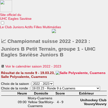
Site officiel du
UHC Eagles Savièse
Le Club
Juniors
Actifs
Filles
Multimédias
📈 Championnat suisse 2022 - 2023 :
Juniors B Petit Terrain, groupe 1 - UHC
Eagles Savièse Juniors B
📆
Voir le calendrier saison 2022 - 2023
Résultat de la ronde 9 - 19.03.23,
Salle Polyvalente, Cuarnens
Choix de la saison :
Choix de la ronde :
Heure
Domicile
Score
Extérieur
Moiry-Cuarnens
Unihockey Club
09:00
Yellow Star
Moiry-
4
-
9
Vouvry
Vouvry
Cuarnens