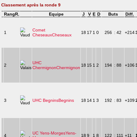
Classement après la ronde 9
Rang
R.
Equipe
J
V
E
D
Buts
Diff.
Comet
1
18
17
1
0
256
: 42
+214
Cheseaux
Cheseaux
UHC
2
18
15
1
2
194
: 88
+106
Chermignon
Chermignon
3
UHC Begnins
Begnins
18
14
1
3
192
: 83
+109
UC Yens-Morges
Yens-
4
18
9
1
8
122
: 111
+11