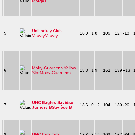
Morges
Unihockey Club
5
18
9
1
8
106
: 124
-18
Vouvry
Vouvry
Moiry-Cuarnens Yellow
6
18
8
1
9
152
: 139
+13
Star
Moiry-Cuarnens
UHC Eagles Savièse
7
18
6
0
12
104
: 130
-26
Juniors B
Savièse B
8
UHC Fully
Fully
18
3
3
12
103
: 167
-64