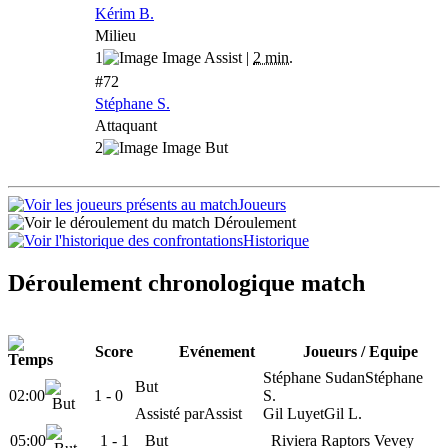
Kérim B.
Milieu
1
|
2 min.
#72
Stéphane S.
Attaquant
2
Joueurs
Déroulement
Historique
Déroulement chronologique match
Score
Evénement
Joueurs / Equipe
Stéphane Sudan
Stéphane
But
02:00
1
- 0
S.
Assisté par
Assist
Gil Luyet
Gil L.
05:00
1 -
1
But
Riviera Raptors Vevey