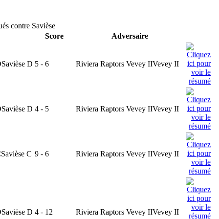
ués contre Savièse
Score
Adversaire
D
Savièse D
5 - 6
Riviera Raptors Vevey II
Vevey II
D
Savièse D
4 - 5
Riviera Raptors Vevey II
Vevey II
C
Savièse C
9 - 6
Riviera Raptors Vevey II
Vevey II
D
Savièse D
4 - 12
Riviera Raptors Vevey II
Vevey II