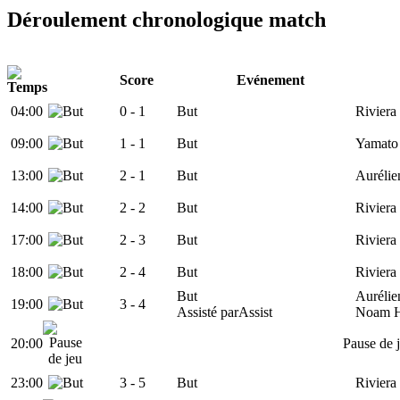
Déroulement chronologique match
Score
Evénement
04:00
0 -
1
But
Riviera
09:00
1
- 1
But
Yamato
13:00
2
- 1
But
Aurélie
14:00
2 -
2
But
Riviera
17:00
2 -
3
But
Riviera
18:00
2 -
4
But
Riviera
But
Aurélie
19:00
3
- 4
Assisté par
Assist
Noam H
20:00
Pause de 
23:00
3 -
5
But
Riviera