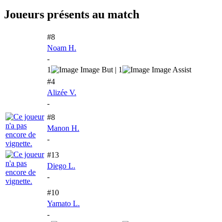
Joueurs présents au match
#8
Noam H.
-
1
| 1
#4
Alizée V.
-
#8
Manon H.
-
#13
Diego L.
-
#10
Yamato L.
-