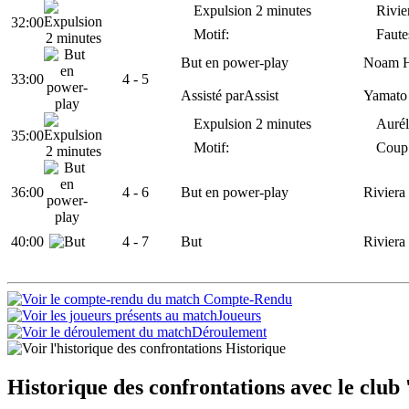
Expulsion 2 minutes
Rivie
32:00
Motif:
Faute
But en power-play
Noam H
33:00
4
- 5
Assisté par
Assist
Yamato
Expulsion 2 minutes
Aurél
35:00
Motif:
Coup
36:00
4 -
6
But en power-play
Riviera
40:00
4 -
7
But
Riviera
Compte-Rendu
Joueurs
Déroulement
Historique
Historique des confrontations avec le club