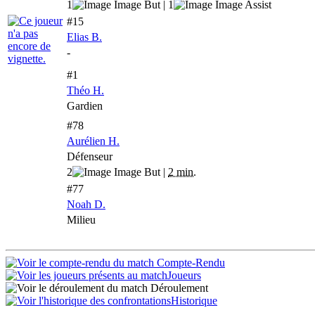
1
| 1
#15
Elias B.
-
#1
Théo H.
Gardien
#78
Aurélien H.
Défenseur
2
|
2 min.
#77
Noah D.
Milieu
Compte-Rendu
Joueurs
Déroulement
Historique