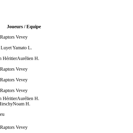
Joueurs / Equipe
 Raptors Vevey
 Luyet
Yamato L.
n Héritier
Aurélien H.
 Raptors Vevey
 Raptors Vevey
 Raptors Vevey
n Héritier
Aurélien H.
irschy
Noam H.
jeu
 Raptors Vevey