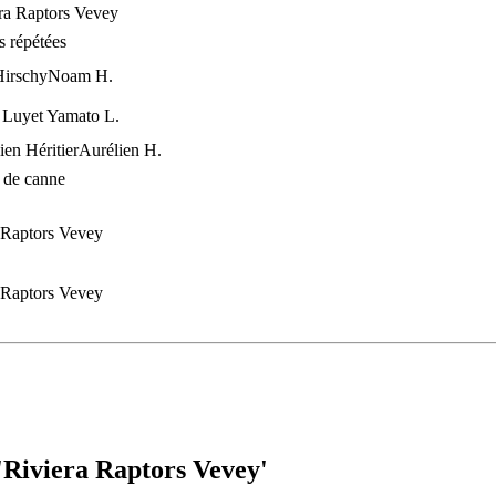
ra Raptors Vevey
s répétées
irschy
Noam H.
 Luyet
Yamato L.
ien Héritier
Aurélien H.
 de canne
 Raptors Vevey
 Raptors Vevey
 'Riviera Raptors Vevey'