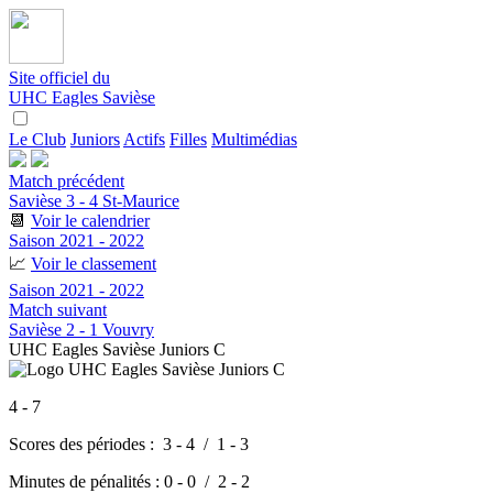
Site officiel du
UHC Eagles Savièse
Le Club
Juniors
Actifs
Filles
Multimédias
Match précédent
Savièse 3 - 4 St-Maurice
📆
Voir le calendrier
Saison 2021 - 2022
📈
Voir le classement
Saison 2021 - 2022
Match suivant
Savièse 2 - 1 Vouvry
UHC Eagles Savièse Juniors C
4 - 7
Scores des périodes :
3 - 4
/
1 - 3
Minutes de pénalités :
0 - 0 / 2 - 2