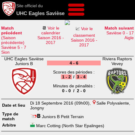
Site officiel du
UHC Eagles Savièse
Match
📆
Voir le
Match suivant
📈
Voir le
précédent
calendrier
Savièse 0 - 17
classement
(Saison
Saison 2016 -
Aigle
Saison 2016 -
précédente)
2017
2017
Savièse 5 - 7
Sion
UHC Eagles Savièse
Riviera Raptors
4 - 6
Juniors B
Vevey
Scores des périodes :
1 - 2
/
3 - 4
Minutes de pénalités :
0 - 0 / 2 - 0
Di 18 Septembre 2016 (09h00),
Salle Polyvalente,
Date et lieu
Jongny
Type de
Juniors B Petit Terrain
match
Arbitre
Marc Cotting (North Star Epalinges)