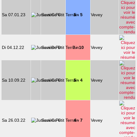
Sa 07.01.23
Savièse C
5 - 5
Vevey
Di 04.12.22
Savièse D
7 - 10
Vevey
Sa 10.09.22
Savièse C
5 - 4
Vevey
Sa 26.03.22
Savièse C
4 - 7
Vevey