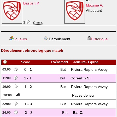
#17
Bastien P.
Maxime A.
-
Attaquant
1
|
2 min.
Joueurs
Déroulement
Historique
Déroulement chronologique match
Score
Evénement
Joueurs / Equipe
0 -
1
But
Riviera Raptors Vevey
03:00
1
- 1
But
Corentin S.
11:00
1 -
2
But
Riviera Raptors Vevey
16:00
Pause de jeu
20:00
1 -
3
But
Riviera Raptors Vevey
22:00
2
- 3
But
Ba. C.
24:00