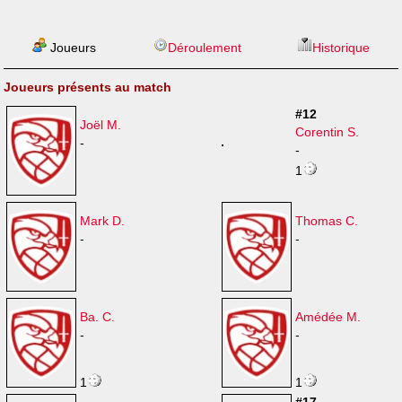
Joueurs
Déroulement
Historique
Joueurs présents au match
#12
Joël M.
Corentin S.
-
-
1
Mark D.
Thomas C.
-
-
Ba. C.
Amédée M.
-
-
1
1