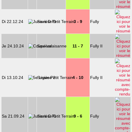
Di 22.12.24
Savièse D
3 - 9
Fully
Je 24.10.24
Savièse
11 - 7
Fully II
Di 13.10.24
Savièse 2
4 - 10
Fully II
Sa 21.09.24
Savièse C
9 - 6
Fully