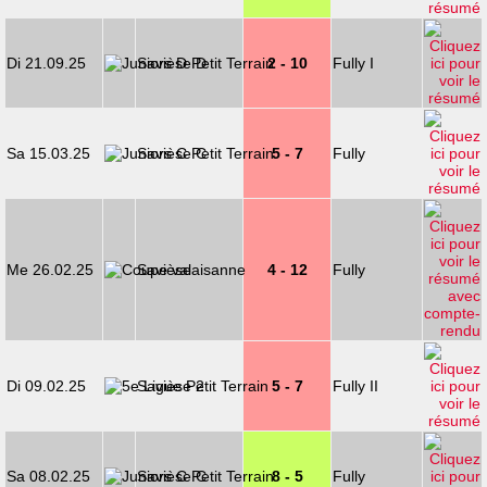
Di 21.09.25
Savièse D
2 - 10
Fully I
Sa 15.03.25
Savièse C
5 - 7
Fully
Me 26.02.25
Savièse
4 - 12
Fully
Di 09.02.25
Savièse 2
5 - 7
Fully II
Sa 08.02.25
Savièse C
8 - 5
Fully