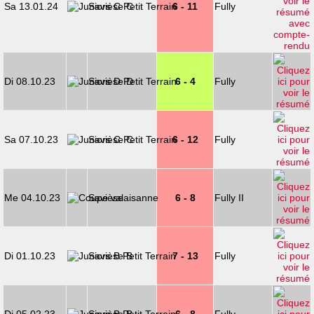
Sa 13.01.24
Savièse C
6 - 11
Fully
Di 08.10.23
Savièse D
6 - 4
Fully
Sa 07.10.23
Savièse C
6 - 12
Fully
Me 04.10.23
Savièse
6 - 8
Fully II
Di 01.10.23
Savièse B
7 - 13
Fully