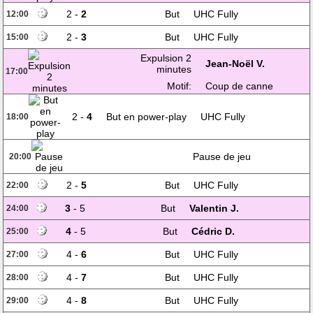
2 -
2
But
UHC Fully
12:00
2 -
3
But
UHC Fully
15:00
Expulsion 2
Jean-Noël V.
minutes
17:00
Motif:
Coup de canne
2 -
4
But en power-play
UHC Fully
18:00
Pause de jeu
20:00
2 -
5
But
UHC Fully
22:00
3
- 5
But
Valentin J.
24:00
4
- 5
But
Cédric D.
25:00
4 -
6
But
UHC Fully
27:00
4 -
7
But
UHC Fully
28:00
4 -
8
But
UHC Fully
29:00