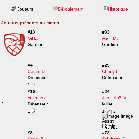
Joueurs
Déroulement
Historique
Joueurs présents au match
#13
#33
Gil L.
Alain M.
Gardien
Gardien
#4
#29
Cédric D.
Charly L.
Défenseur
Défenseur
1
#10
#24
Valentin J.
Jean-Noël V.
Défenseur
Milieu
1
1
| 2
|
2 min.
#8
#72