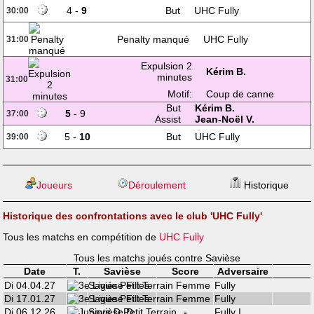
4 -
9
But
UHC Fully
30:00
Penalty manqué
UHC Fully
31:00
Expulsion 2
Kérim B.
minutes
31:00
Motif:
Coup de canne
But
Kérim B.
5
- 9
37:00
Assist
Jean-Noël V.
5 -
10
But
UHC Fully
39:00
Joueurs
Déroulement
Historique
Historique des confrontations avec le club 'UHC Fully'
Tous les matchs en compétition de
UHC Fully
Tous les matchs joués contre Savièse
Date
T.
Savièse
Score
Adversaire
Di 04.04.27
Savièse Filles
-
Fully
Di 17.01.27
Savièse Filles
-
Fully
Di 06.12.26
Savièse D
-
Fully I