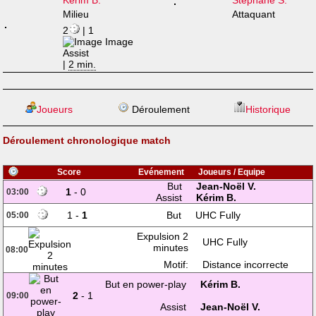
Kérim B.
Stéphane S.
Milieu
Attaquant
2
| 1
|
2 min.
Joueurs
Déroulement
Historique
Déroulement chronologique match
Score
Evénement
Joueurs / Equipe
But
Jean-Noël V.
1
- 0
03:00
Assist
Kérim B.
1 -
1
But
UHC Fully
05:00
Expulsion 2
UHC Fully
minutes
08:00
Motif:
Distance incorrecte
But en power-play
Kérim B.
2
- 1
09:00
Assist
Jean-Noël V.