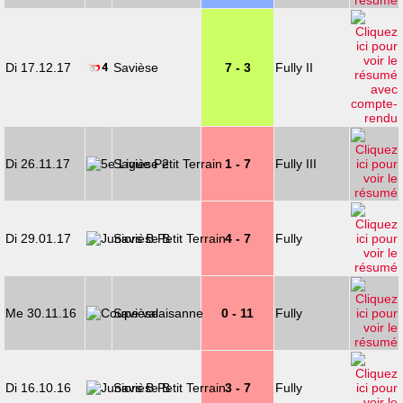
Di 17.12.17
Savièse
7 - 3
Fully II
Di 26.11.17
Savièse 2
1 - 7
Fully III
Di 29.01.17
Savièse B
4 - 7
Fully
Me 30.11.16
Savièse
0 - 11
Fully
Di 16.10.16
Savièse B
3 - 7
Fully