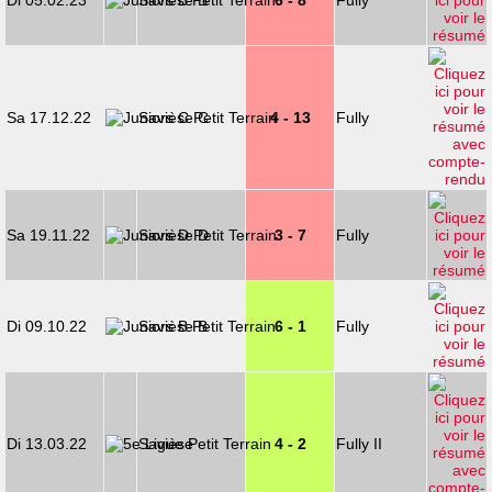
Di 05.02.23
Savièse B
6 - 8
Fully
Sa 17.12.22
Savièse C
4 - 13
Fully
Sa 19.11.22
Savièse D
3 - 7
Fully
Di 09.10.22
Savièse B
6 - 1
Fully
Di 13.03.22
Savièse
4 - 2
Fully II