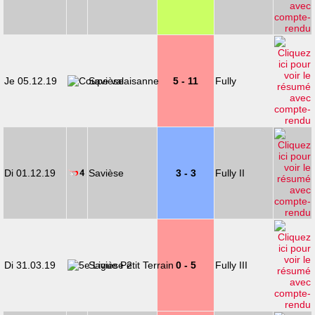
Je 05.12.19
Savièse
5 - 11
Fully
Di 01.12.19
Savièse
3 - 3
Fully II
Di 31.03.19
Savièse 2
0 - 5
Fully III