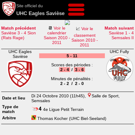
Site officiel du
UHC Eagles Savièse
Match précédent
📆
Voir le
Match suivant
📈
Voir le
Savièse 3 - 4 Sion
calendrier
Savièse 1 - 4
classement
(Rats Rage)
Saison 2010 -
Semsales II
Saison 2010 -
2011
2011
UHC Eagles
UHC Fully
5 - 11
Savièse
Scores des périodes :
2 - 4
/
3 - 6
Minutes de pénalités :
2 - 2 / 2 - 0
Di 24 Octobre 2010 (11h45),
Salle de Sport,
Date et lieu
Semsales
Type de
4e Ligue Petit Terrain
match
Arbitre
Thomas Kocher (UHC Biel-Seeland)