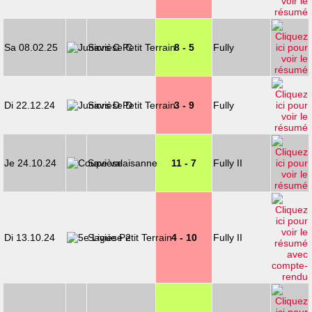
Sa 08.02.25
Savièse C
8 - 5
Fully
Di 22.12.24
Savièse D
3 - 9
Fully
Je 24.10.24
Savièse
11 - 7
Fully II
Di 13.10.24
Savièse 2
4 - 10
Fully II