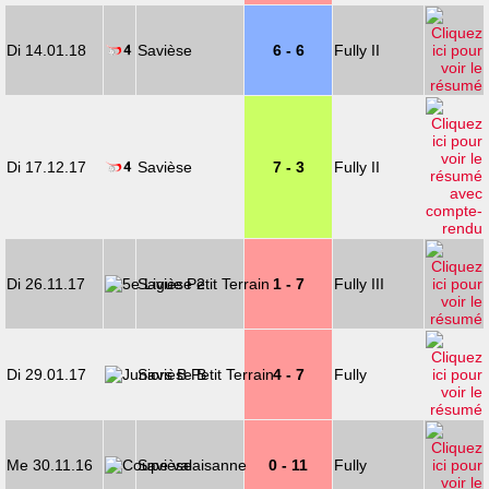
Di 14.01.18
Savièse
6 - 6
Fully II
Di 17.12.17
Savièse
7 - 3
Fully II
Di 26.11.17
Savièse 2
1 - 7
Fully III
Di 29.01.17
Savièse B
4 - 7
Fully
Me 30.11.16
Savièse
0 - 11
Fully