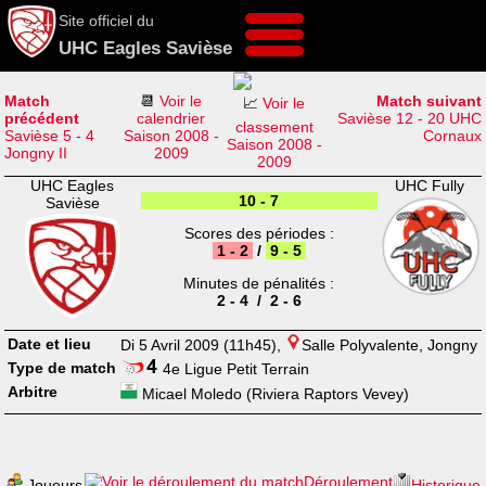
Site officiel du
UHC Eagles Savièse
Match
📆
Voir le
Match suivant
📈
Voir le
précédent
calendrier
Savièse 12 - 20 UHC
classement
Savièse 5 - 4
Saison 2008 -
Cornaux
Saison 2008 -
Jongny II
2009
2009
UHC Eagles
UHC Fully
10 - 7
Savièse
Scores des périodes :
1 - 2
/
9 - 5
Minutes de pénalités :
2 - 4 / 2 - 6
Date et lieu
Di 5 Avril 2009 (11h45),
Salle Polyvalente, Jongny
Type de match
4e Ligue Petit Terrain
Arbitre
Micael Moledo (Riviera Raptors Vevey)
Déroulement
Joueurs
Historique