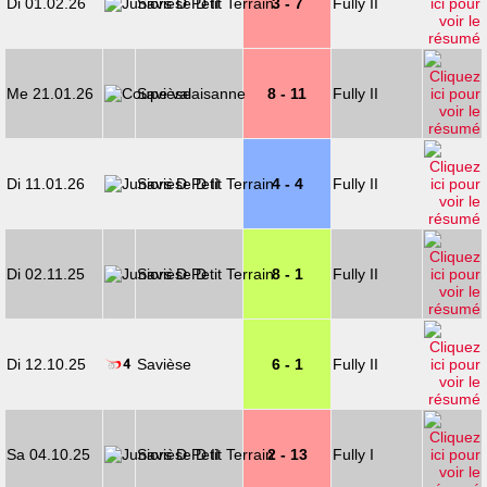
Di 01.02.26
Savièse D II
3 - 7
Fully II
Me 21.01.26
Savièse
8 - 11
Fully II
Di 11.01.26
Savièse D II
4 - 4
Fully II
Di 02.11.25
Savièse D
8 - 1
Fully II
Di 12.10.25
Savièse
6 - 1
Fully II
Sa 04.10.25
Savièse D II
2 - 13
Fully I