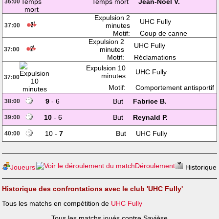
Temps mort
Jean-Noël V.
36:00
Expulsion 2
UHC Fully
minutes
37:00
Motif:
Coup de canne
Expulsion 2
UHC Fully
minutes
37:00
Motif:
Réclamations
Expulsion 10
UHC Fully
minutes
37:00
Motif:
Comportement antisportif
9
- 6
But
Fabrice B.
38:00
10
- 6
But
Reynald P.
39:00
10 -
7
But
UHC Fully
40:00
Déroulement
Joueurs
Historique
Historique des confrontations avec le club 'UHC Fully'
Tous les matchs en compétition de
UHC Fully
Tous les matchs joués contre Savièse