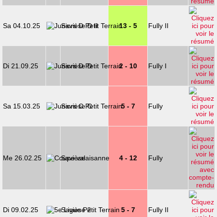
Sa 04.10.25
Savièse D II
13 - 5
Fully II
Di 21.09.25
Savièse D
2 - 10
Fully I
Sa 15.03.25
Savièse C
5 - 7
Fully
Me 26.02.25
Savièse
4 - 12
Fully
Di 09.02.25
Savièse 2
5 - 7
Fully II