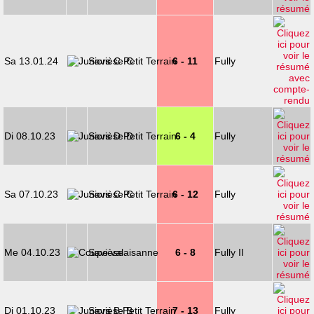
Sa 13.01.24
Savièse C
6 - 11
Fully
Di 08.10.23
Savièse D
6 - 4
Fully
Sa 07.10.23
Savièse C
6 - 12
Fully
Me 04.10.23
Savièse
6 - 8
Fully II
Di 01.10.23
Savièse B
7 - 13
Fully