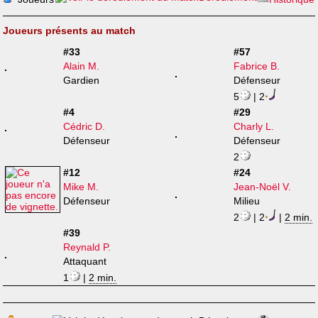
Joueurs présents au match
#33
#57
Alain M.
Fabrice B.
Gardien
Défenseur
5
| 2
#4
#29
Cédric D.
Charly L.
Défenseur
Défenseur
2
#12
#24
Mike M.
Jean-Noël V.
Défenseur
Milieu
2
| 2
|
2 min.
#39
Reynald P.
Attaquant
1
|
2 min.