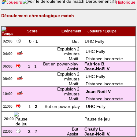
Déroulement
Joueurs
Historique
Déroulement chronologique match
Score
Evénement
Joueurs / Equipe
0 -
1
But
UHC Fully
02:00
Expulsion 2
UHC Fully
minutes
04:00
Motif:
Distance incorrecte
But en power-play
Fabrice B.
1
- 1
06:00
Assist
Jean-Noël V.
Expulsion 2
UHC Fully
minutes
08:00
Motif:
Distance incorrecte
Expulsion 2
Jean-Noël V.
minutes
10:00
Motif:
Distance incorrecte
1 -
2
But en power-play
UHC Fully
11:00
Pause de jeu
20:00
But
Charly L.
2
- 2
22:00
Assist
Jean-Noël V.