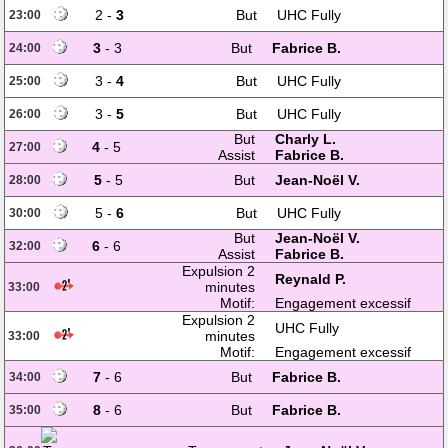
2 -
3
But
UHC Fully
23:00
3
- 3
But
Fabrice B.
24:00
3 -
4
But
UHC Fully
25:00
3 -
5
But
UHC Fully
26:00
But
Charly L.
4
- 5
27:00
Assist
Fabrice B.
5
- 5
But
Jean-Noël V.
28:00
5 -
6
But
UHC Fully
30:00
But
Jean-Noël V.
6
- 6
32:00
Assist
Fabrice B.
Expulsion 2
Reynald P.
minutes
33:00
Motif:
Engagement excessif
Expulsion 2
UHC Fully
minutes
33:00
Motif:
Engagement excessif
7
- 6
But
Fabrice B.
34:00
8
- 6
But
Fabrice B.
35:00