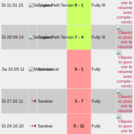
Di 11.01.15
Savièse
9 - 1
Fully III
Di 28.09.14
Savièse
7 - 4
Fully III
Sa 10.09.11
Savièse
0 - 1
Fully
Di 27.02.11
Savièse
3 - 7
Fully
Di 24.10.10
Savièse
5 - 11
Fully