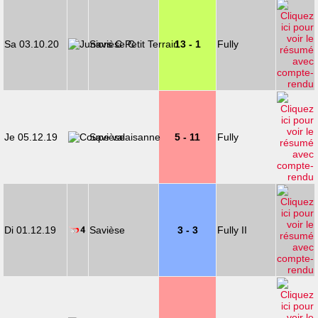
Sa 03.10.20
Savièse C
13 - 1
Fully
Je 05.12.19
Savièse
5 - 11
Fully
Di 01.12.19
Savièse
3 - 3
Fully II