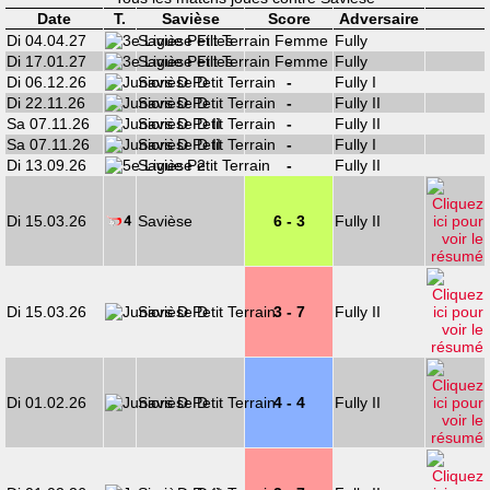
Date
T.
Savièse
Score
Adversaire
Di 04.04.27
Savièse Filles
-
Fully
Di 17.01.27
Savièse Filles
-
Fully
Di 06.12.26
Savièse D
-
Fully I
Di 22.11.26
Savièse D
-
Fully II
Sa 07.11.26
Savièse D II
-
Fully II
Sa 07.11.26
Savièse D II
-
Fully I
Di 13.09.26
Savièse 2
-
Fully II
Di 15.03.26
Savièse
6 - 3
Fully II
Di 15.03.26
Savièse D
3 - 7
Fully II
Di 01.02.26
Savièse D
4 - 4
Fully II