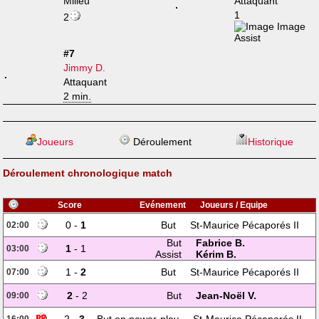
Milieu
Attaquant
1
2
#7
Jimmy D.
Attaquant
2 min.
Joueurs
Déroulement
Historique
Déroulement chronologique match
Score
Evénement
Joueurs / Equipe
0 -
1
But
St-Maurice Pécaporés II
02:00
But
Fabrice B.
1
- 1
03:00
Assist
Kérim B.
1 -
2
But
St-Maurice Pécaporés II
07:00
2
- 2
But
Jean-Noël V.
09:00