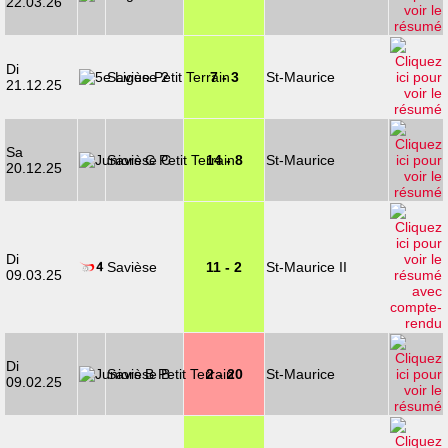
22.03.26
Di
Savièse 2
7 - 3
St-Maurice
21.12.25
Sa
Savièse C
14 - 8
St-Maurice
20.12.25
Di
Savièse
11 - 2
St-Maurice II
09.03.25
Di
Savièse B
2 - 20
St-Maurice
09.02.25