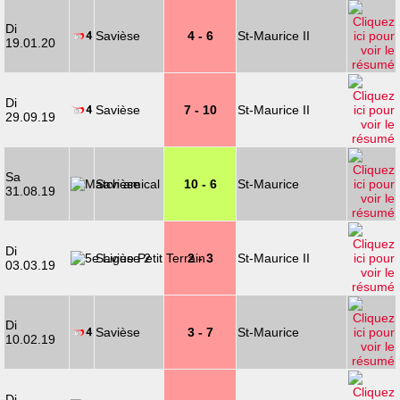
Di
Savièse
4 - 6
St-Maurice II
19.01.20
Di
Savièse
7 - 10
St-Maurice II
29.09.19
Sa
Savièse
10 - 6
St-Maurice
31.08.19
Di
Savièse 2
2 - 3
St-Maurice II
03.03.19
Di
Savièse
3 - 7
St-Maurice
10.02.19
Di