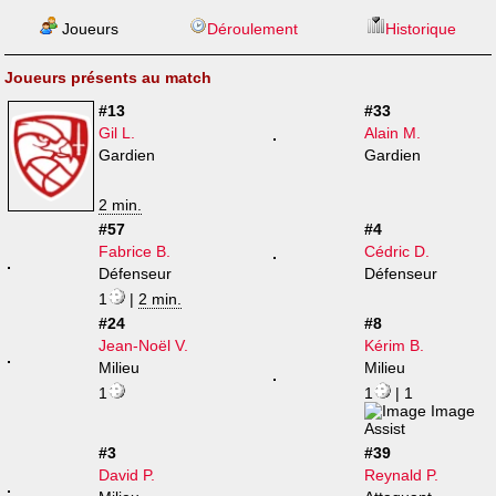
Joueurs
Déroulement
Historique
Joueurs présents au match
#13
#33
Gil L.
Alain M.
Gardien
Gardien
2 min.
#57
#4
Fabrice B.
Cédric D.
Défenseur
Défenseur
1
|
2 min.
#24
#8
Jean-Noël V.
Kérim B.
Milieu
Milieu
1
1
| 1
#3
#39
David P.
Reynald P.