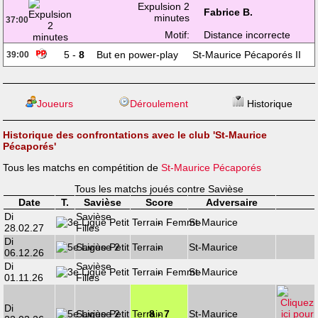
Expulsion 2
Fabrice B.
minutes
37:00
Motif:
Distance incorrecte
5 -
8
But en power-play
St-Maurice Pécaporés II
39:00
Joueurs
Déroulement
Historique
Historique des confrontations avec le club 'St-Maurice
Pécaporés'
Tous les matchs en compétition de
St-Maurice Pécaporés
Tous les matchs joués contre Savièse
Date
T.
Savièse
Score
Adversaire
Di
Savièse
-
St-Maurice
28.02.27
Filles
Di
Savièse 2
-
St-Maurice
06.12.26
Di
Savièse
-
St-Maurice
01.11.26
Filles
Di
Savièse 2
8 - 7
St-Maurice