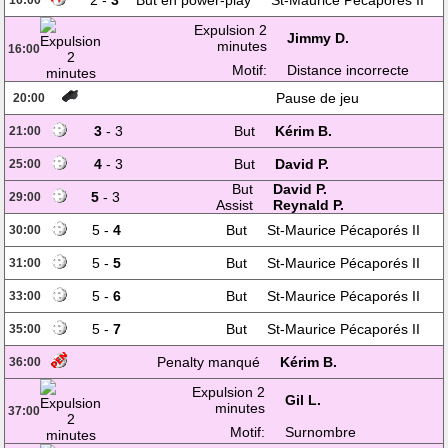
2 -
3
But en power-play
St-Maurice Pécaporés II
16:00
Expulsion 2
Jimmy D.
minutes
16:00
Motif:
Distance incorrecte
Pause de jeu
20:00
3
- 3
But
Kérim B.
21:00
4
- 3
But
David P.
25:00
But
David P.
5
- 3
29:00
Assist
Reynald P.
5 -
4
But
St-Maurice Pécaporés II
30:00
5 -
5
But
St-Maurice Pécaporés II
31:00
5 -
6
But
St-Maurice Pécaporés II
33:00
5 -
7
But
St-Maurice Pécaporés II
35:00
Penalty manqué
Kérim B.
36:00
Expulsion 2
Gil L.
minutes
37:00
Motif:
Surnombre