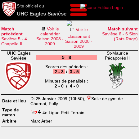
Site officiel du
UHC Eagles Savièse
Match
📆
Voir le
Match suivant
📈
Voir le
précédent
calendrier
Savièse 6 - 6 Sion
classement
Savièse 5 - 4
Saison 2008 -
(Rats Rage)
Saison 2008 -
Chapelle II
2009
2009
UHC Eagles
St-Maurice
5 - 8
Savièse
Pécaporés II
Scores des périodes :
2 - 3
/
3 - 5
Minutes de pénalités :
2 - 0 / 4 - 0
Di 25 Janvier 2009 (10h50),
Salle de gym de
Date et lieu
Charnot, Fully
Type de
4e Ligue Petit Terrain
match
Arbitre
Marc Arber