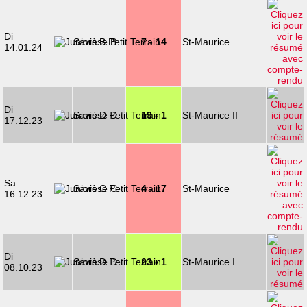
Di
Savièse B
7 - 14
St-Maurice
14.01.24
Di
Savièse D
19 - 1
St-Maurice II
17.12.23
Sa
Savièse C
4 - 17
St-Maurice
16.12.23
Di
Savièse D
23 - 1
St-Maurice I
08.10.23