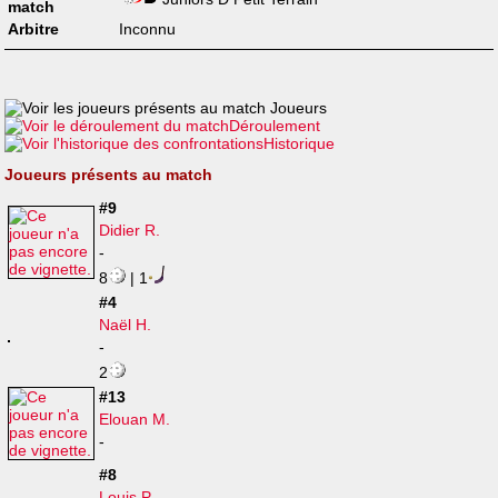
match
Arbitre
Inconnu
Joueurs
Déroulement
Historique
Joueurs présents au match
#9
Didier R.
-
8
| 1
#4
Naël H.
-
2
#13
Elouan M.
-
#8
Louis P.