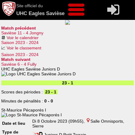
Site officiel du
UHC Eagles Savièse
Match précédent
Savièse 11 - 4 Jongny
📆
Voir le calendrier
Saison 2023 - 2024
📈
Voir le classement
Saison 2023 - 2024
Match suivant
Savièse 6 - 4 Fully
UHC Eagles Savièse Juniors D
23 - 1
Scores des périodes :
23 - 1
Minutes de pénalités :
0 - 0
St-Maurice Pécaporés I
Di 8 Octobre 2023 (09h55),
Salle Omnisports,
Date et lieu
Sierre
Type de
Juniors D Petit Terrain