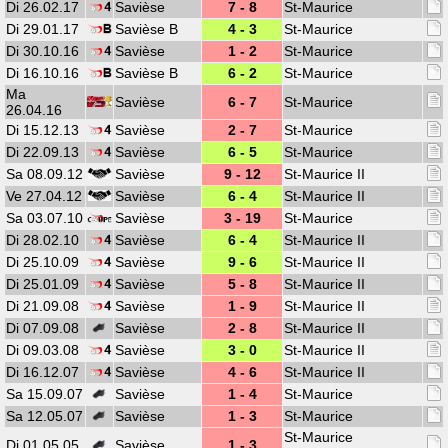
Di 26.02.17
Savièse
7 - 8
St-Maurice
Di 29.01.17
Savièse B
4 - 3
St-Maurice
Di 30.10.16
Savièse
1 - 2
St-Maurice
Di 16.10.16
Savièse B
6 - 2
St-Maurice
Ma
Savièse
6 - 7
St-Maurice
26.04.16
Di 15.12.13
Savièse
2 - 7
St-Maurice
Di 22.09.13
Savièse
6 - 5
St-Maurice
Sa 08.09.12
Savièse
9 - 12
St-Maurice II
Ve 27.04.12
Savièse
6 - 4
St-Maurice II
Sa 03.07.10
Savièse
3 - 19
St-Maurice
Di 28.02.10
Savièse
6 - 4
St-Maurice II
Di 25.10.09
Savièse
9 - 6
St-Maurice II
Di 25.01.09
Savièse
5 - 8
St-Maurice II
Di 21.09.08
Savièse
1 - 9
St-Maurice II
Di 07.09.08
Savièse
2 - 8
St-Maurice II
Di 09.03.08
Savièse
3 - 0
St-Maurice II
Di 16.12.07
Savièse
4 - 6
St-Maurice II
Sa 15.09.07
Savièse
1 - 4
St-Maurice
Sa 12.05.07
Savièse
1 - 3
St-Maurice
St-Maurice
Di 01.05.05
Savièse
1 - 3