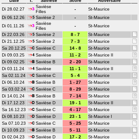
Date
T.
Savièse
Score
Adversaire
Savièse
Di 28.02.27
-
St-Maurice
Filles
Di 06.12.26
Savièse 2
-
St-Maurice
Savièse
Di 01.11.26
-
St-Maurice
Filles
Di 22.03.26
Savièse 2
8 - 7
St-Maurice
Di 21.12.25
Savièse 2
7 - 3
St-Maurice
Sa 20.12.25
Savièse C
14 - 8
St-Maurice
Di 09.03.25
Savièse
11 - 2
St-Maurice II
Di 09.02.25
Savièse B
2 - 20
St-Maurice
Di 03.11.24
Savièse
11 - 1
St-Maurice II
Sa 02.11.24
Savièse C
5 - 4
St-Maurice
Di 06.10.24
Savièse B
1 - 27
St-Maurice
Sa 03.02.24
Savièse C
8 - 29
St-Maurice
Di 14.01.24
Savièse B
7 - 14
St-Maurice
Di 17.12.23
Savièse D
19 - 1
St-Maurice II
Sa 16.12.23
Savièse C
4 - 17
St-Maurice
Di 08.10.23
Savièse D
23 - 1
St-Maurice I
Sa 07.10.23
Savièse C
5 - 25
St-Maurice
Di 10.09.23
Savièse B
5 - 11
St-Maurice
Di 02.04.23
Savièse D
17 - 2
St-Maurice