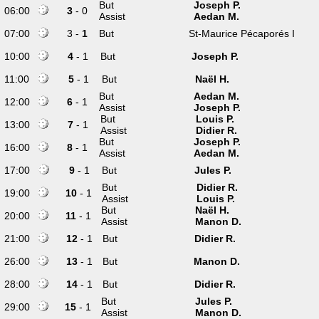
But
Joseph P.
06:00
3
- 0
Assist
Aedan M.
07:00
3 -
1
But
St-Maurice Pécaporés I
10:00
4
- 1
But
Joseph P.
11:00
5
- 1
But
Naël H.
But
Aedan M.
12:00
6
- 1
Assist
Joseph P.
But
Louis P.
13:00
7
- 1
Assist
Didier R.
But
Joseph P.
16:00
8
- 1
Assist
Aedan M.
17:00
9
- 1
But
Jules P.
But
Didier R.
19:00
10
- 1
Assist
Louis P.
But
Naël H.
20:00
11
- 1
Assist
Manon D.
21:00
12
- 1
But
Didier R.
26:00
13
- 1
But
Manon D.
28:00
14
- 1
But
Didier R.
But
Jules P.
29:00
15
- 1
Assist
Manon D.