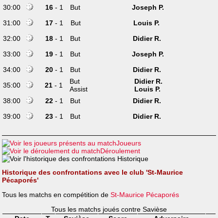
30:00
16
- 1
But
Joseph P.
31:00
17
- 1
But
Louis P.
32:00
18
- 1
But
Didier R.
33:00
19
- 1
But
Joseph P.
34:00
20
- 1
But
Didier R.
But
Didier R.
35:00
21
- 1
Assist
Louis P.
38:00
22
- 1
But
Didier R.
39:00
23
- 1
But
Didier R.
Joueurs
Déroulement
Historique
Historique des confrontations avec le club 'St-Maurice
Pécaporés'
Tous les matchs en compétition de
St-Maurice Pécaporés
Tous les matchs joués contre Savièse