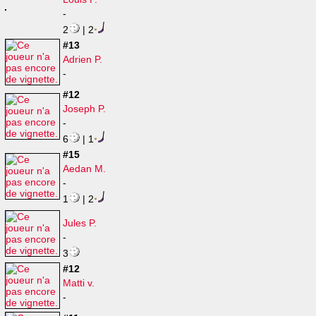
-
2
| 2
#13
Adrien P.
-
#12
Joseph P.
-
6
| 1
#15
Aedan M.
-
1
| 2
Jules P.
-
3
#12
Matti v.
-