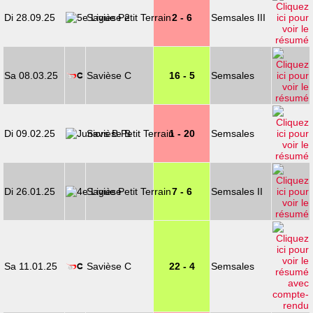
Di 28.09.25
Savièse 2
2 - 6
Semsales III
Sa 08.03.25
Savièse C
16 - 5
Semsales
Di 09.02.25
Savièse B
1 - 20
Semsales
Di 26.01.25
Savièse
7 - 6
Semsales II
Sa 11.01.25
Savièse C
22 - 4
Semsales