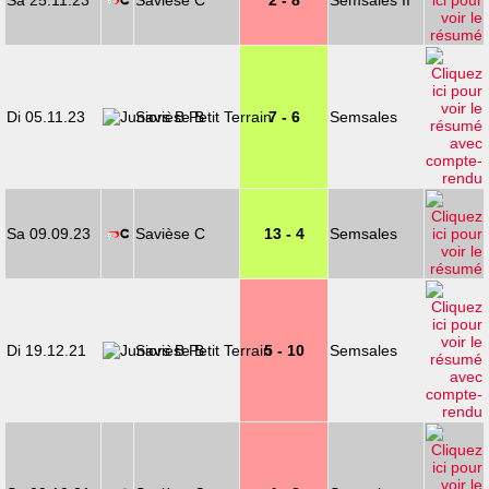
Sa 25.11.23
Savièse C
2 - 8
Semsales II
Di 05.11.23
Savièse B
7 - 6
Semsales
Sa 09.09.23
Savièse C
13 - 4
Semsales
Di 19.12.21
Savièse B
5 - 10
Semsales