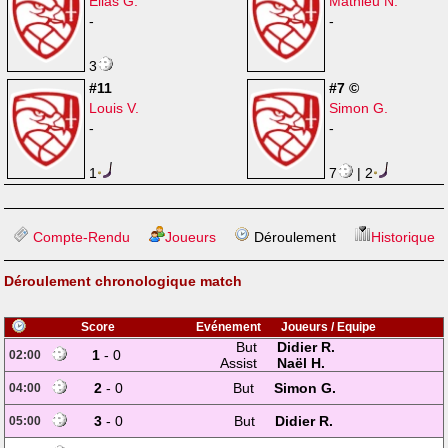
Elias G.
Mathieu N.
-
-
3
#11
#7 ©
Louis V.
Simon G.
-
-
1
7
| 2
Compte-Rendu
Joueurs
Déroulement
Historique
Déroulement chronologique match
Score
Evénement
Joueurs / Equipe
But
Didier R.
1
- 0
02:00
Assist
Naël H.
2
- 0
But
Simon G.
04:00
3
- 0
But
Didier R.
05:00