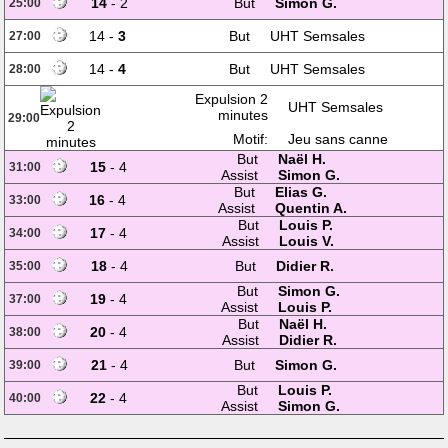
14
- 2
But
Simon G.
25:00
14 -
3
But
UHT Semsales
27:00
14 -
4
But
UHT Semsales
28:00
Expulsion 2
UHT Semsales
minutes
29:00
Motif:
Jeu sans canne
But
Naël H.
15
- 4
31:00
Assist
Simon G.
But
Elias G.
16
- 4
33:00
Assist
Quentin A.
But
Louis P.
17
- 4
34:00
Assist
Louis V.
18
- 4
But
Didier R.
35:00
But
Simon G.
19
- 4
37:00
Assist
Louis P.
But
Naël H.
20
- 4
38:00
Assist
Didier R.
21
- 4
But
Simon G.
39:00
But
Louis P.
22
- 4
40:00
Assist
Simon G.