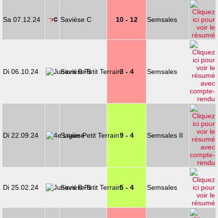
Sa 07.12.24
Savièse C
10 - 12
Semsales
Di 06.10.24
Savièse B
3 - 4
Semsales
Di 22.09.24
Savièse
9 - 4
Semsales II
Di 25.02.24
Savièse B
5 - 4
Semsales