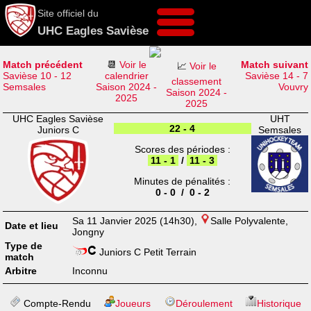
Site officiel du
UHC Eagles Savièse
Match précédent
📆
Voir le
Match suivant
📈
Voir le
Savièse 10 - 12
calendrier
Savièse 14 - 7
classement
Semsales
Saison 2024 -
Vouvry
Saison 2024 -
2025
2025
UHC Eagles Savièse
UHT
22 - 4
Juniors C
Semsales
Scores des périodes :
11 - 1
/
11 - 3
Minutes de pénalités :
0 - 0 / 0 - 2
Sa 11 Janvier 2025 (14h30),
Salle Polyvalente,
Date et lieu
Jongny
Type de
Juniors C Petit Terrain
match
Arbitre
Inconnu
Compte-Rendu
Joueurs
Déroulement
Historique