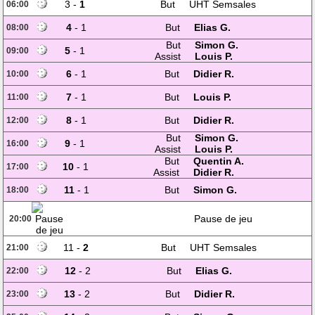
3 -
1
But
UHT Semsales
06:00
4
- 1
But
Elias G.
08:00
But
Simon G.
5
- 1
09:00
Assist
Louis P.
6
- 1
But
Didier R.
10:00
7
- 1
But
Louis P.
11:00
8
- 1
But
Didier R.
12:00
But
Simon G.
9
- 1
16:00
Assist
Louis P.
But
Quentin A.
10
- 1
17:00
Assist
Didier R.
11
- 1
But
Simon G.
18:00
Pause de jeu
20:00
11 -
2
But
UHT Semsales
21:00
12
- 2
But
Elias G.
22:00
13
- 2
But
Didier R.
23:00