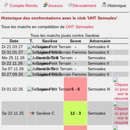
Compte-Rendu
Joueurs
Déroulement
Historique
Historique des confrontations avec le club 'UHT Semsales'
Tous les matchs en compétition de
UHT Semsales
Tous les matchs joués contre Savièse
Date
T.
Savièse
Score
Adversaire
Di 21.03.27
Savièse
-
Semsales II
Di 31.01.27
Savièse Filles
-
Semsales II
Me 25.11.26
Savièse D II
-
Semsales
Di 22.11.26
Savièse
-
Semsales II
Sa 07.11.26
Savièse D
-
Semsales
Di 27.09.26
Savièse Filles
-
Semsales II
Di 01.02.26
Savièse 2
5 - 6
Semsales III
Sa 22.11.25
Savièse C
12 - 3
Semsales