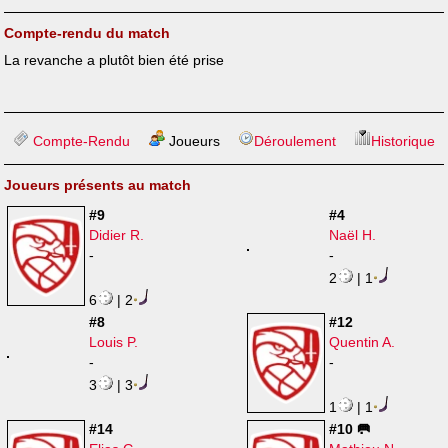
Compte-rendu du match
La revanche a plutôt bien été prise
Compte-Rendu
Joueurs
Déroulement
Historique
Joueurs présents au match
#9
#4
Didier R.
Naël H.
-
-
2
| 1
6
| 2
#8
#12
Louis P.
Quentin A.
-
-
3
| 3
1
| 1
#14
#10 🥅