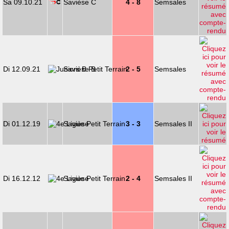
Sa 09.10.21
Savièse C
4 - 8
Semsales
Di 12.09.21
Savièse B
2 - 5
Semsales
Di 01.12.19
Savièse
3 - 3
Semsales II
Di 16.12.12
Savièse
2 - 4
Semsales II