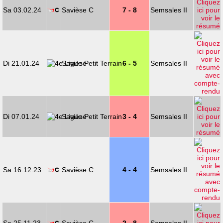
Sa 03.02.24
Savièse C
7 - 8
Semsales II
Di 21.01.24
Savièse
6 - 5
Semsales II
Di 07.01.24
Savièse
3 - 4
Semsales II
Sa 16.12.23
Savièse C
4 - 4
Semsales II