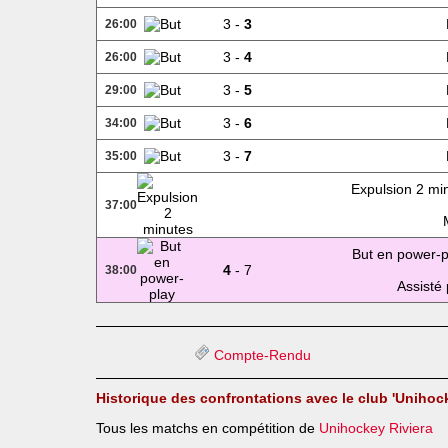
3 -
3
26:00
3 -
4
26:00
3 -
5
29:00
3 -
6
34:00
3 -
7
35:00
Expulsion 2 mi
37:00
But en power-p
4
- 7
38:00
Assisté 
Compte-Rendu
Historique des confrontations avec le club 'Unihock
Tous les matchs en compétition de
Unihockey Riviera