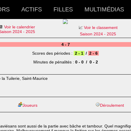
ORS
ACTIFS
FILLES
MULTIMÉDIAS
📆
Voir le calendrier
📈
Voir le classement
Saison 2024 - 2025
Saison 2024 - 2025
4 - 7
Scores des périodes :
2 - 1
/
2 - 6
Minutes de pénalités :
0 - 0 / 0 - 2
la Tuilerie, Saint-Maurice
Joueurs
Déroulement
 Saviésans sont aussi de la partie avec bâche et tambour. Quel magni
ersaire. Malheureusement il manque la finition sur les énormes occasion