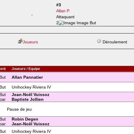
#3
Allan P.
Attaquant
2
Joueurs
Déroulement
ent
Joueurs / Equipe
But
Allan Pannatier
But
Unihockey Riviera IV
But
Jean-Noël Vuissoz
par
Baptiste Jollien
Pause de jeu
But
Robin Degen
par
Jean-Noël Vuissoz
But
Unihockey Riviera IV