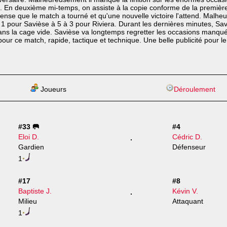
e. En deuxième mi-temps, on assiste à la copie conforme de la premièr
pense que le match a tourné et qu'une nouvelle victoire l'attend. Malhe
1 pour Savièse à 5 à 3 pour Riviera. Durant les dernières minutes, Sav
dans la cage vide. Savièse va longtemps regretter les occasions manqué
 pour ce match, rapide, tactique et technique. Une belle publicité pour 
Joueurs
Déroulement
#33 🥅
#4
Eloi D.
Cédric D.
Gardien
Défenseur
1
#17
#8
Baptiste J.
Kévin V.
Milieu
Attaquant
1