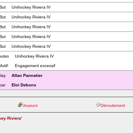
But
Unihockey Riviera IV
But
Unihockey Riviera IV
But
Unihockey Riviera IV
But
Unihockey Riviera IV
But
Unihockey Riviera IV
nutes
Unihockey Riviera IV
Motif:
Engagement excessif
lay
Allan Pannatier
par
Eloi Debons
Joueurs
Déroulement
ey Riviera'