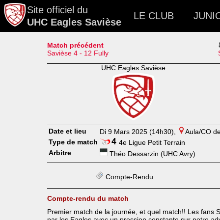
Site officiel du
LE CLUB
JUNI
UHC Eagles Savièse
Match précédent
Savièse 4 - 12 Fully
UHC Eagles Savièse
Date et lieu
Di 9 Mars 2025 (14h30),
Aula/CO de 
Type de match
4e Ligue Petit Terrain
Arbitre
Théo Dessarzin (UHC Avry)
Compte-Rendu
Compte-rendu du match
Premier match de la journée, et quel match!! Les fans
par les Eagles avec un pression constante sur notre adv