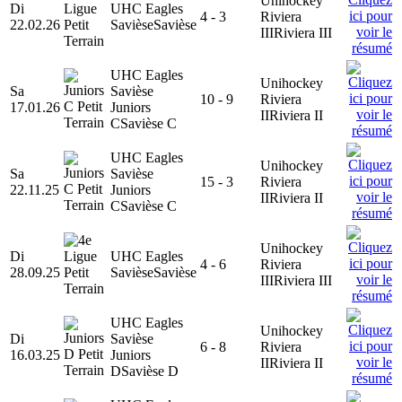
Unihockey
Di
UHC Eagles
4 - 3
Riviera
22.02.26
Savièse
Savièse
III
Riviera III
UHC Eagles
Unihockey
Sa
Savièse
10 - 9
Riviera
17.01.26
Juniors
II
Riviera II
C
Savièse C
UHC Eagles
Unihockey
Sa
Savièse
15 - 3
Riviera
22.11.25
Juniors
II
Riviera II
C
Savièse C
Unihockey
Di
UHC Eagles
4 - 6
Riviera
28.09.25
Savièse
Savièse
III
Riviera III
UHC Eagles
Unihockey
Di
Savièse
6 - 8
Riviera
16.03.25
Juniors
II
Riviera II
D
Savièse D