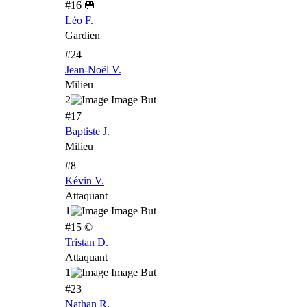
#16 🥅
Léo F.
Gardien
#24
Jean-Noël V.
Milieu
2
#17
Baptiste J.
Milieu
#8
Kévin V.
Attaquant
1
#15 ©
Tristan D.
Attaquant
1
#23
Nathan R.