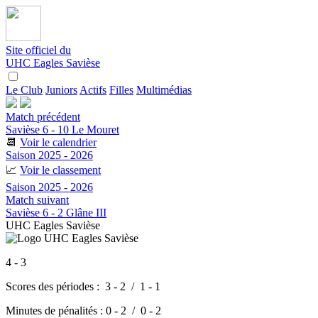
Site officiel du
UHC Eagles Savièse
Le Club
Juniors
Actifs
Filles
Multimédias
Match précédent
Savièse 6 - 10 Le Mouret
📆
Voir le calendrier
Saison 2025 - 2026
📈
Voir le classement
Saison 2025 - 2026
Match suivant
Savièse 6 - 2 Glâne III
UHC Eagles Savièse
4 - 3
Scores des périodes :
3 - 2
/
1 - 1
Minutes de pénalités :
0 - 2 / 0 - 2