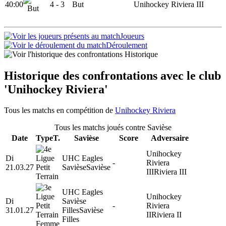
40:00
4 -
3
But
Unihockey Riviera III
Joueurs
Déroulement
Historique
Historique des confrontations avec le club
'Unihockey Riviera'
Tous les matchs en compétition de
Unihockey Riviera
Tous les matchs joués contre Savièse
Date
Type
T.
Savièse
Score
Adversaire
Unihockey
Di
UHC Eagles
-
Riviera
21.03.27
Savièse
Savièse
III
Riviera III
UHC Eagles
Unihockey
Di
Savièse
-
Riviera
31.01.27
Filles
Savièse
II
Riviera II
Filles