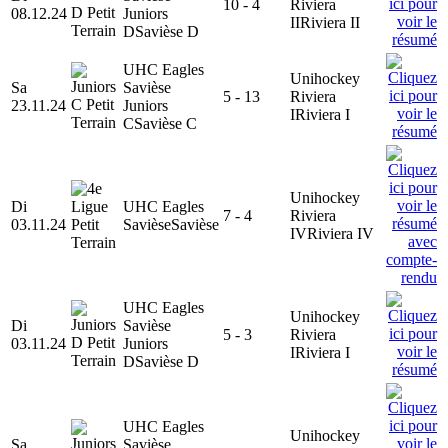
10 - 4
Riviera
08.12.24
Juniors
II
Riviera II
D
Savièse D
UHC Eagles
Unihockey
Sa
Savièse
5 - 13
Riviera
23.11.24
Juniors
I
Riviera I
C
Savièse C
Unihockey
Di
UHC Eagles
7 - 4
Riviera
03.11.24
Savièse
Savièse
IV
Riviera IV
UHC Eagles
Unihockey
Di
Savièse
5 - 3
Riviera
03.11.24
Juniors
I
Riviera I
D
Savièse D
UHC Eagles
Unihockey
Sa
Savièse