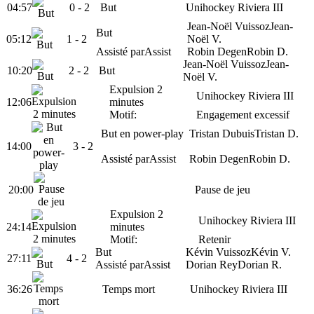
04:57
0 -
2
But
Unihockey Riviera III
Jean-Noël Vuissoz
Jean-
But
05:12
1
- 2
Noël V.
Assisté par
Assist
Robin Degen
Robin D.
Jean-Noël Vuissoz
Jean-
10:20
2
- 2
But
Noël V.
Expulsion 2
Unihockey Riviera III
12:06
minutes
Motif:
Engagement excessif
But en power-play
Tristan Dubuis
Tristan D.
14:00
3
- 2
Assisté par
Assist
Robin Degen
Robin D.
20:00
Pause de jeu
Expulsion 2
Unihockey Riviera III
24:14
minutes
Motif:
Retenir
But
Kévin Vuissoz
Kévin V.
27:11
4
- 2
Assisté par
Assist
Dorian Rey
Dorian R.
36:26
Temps mort
Unihockey Riviera III