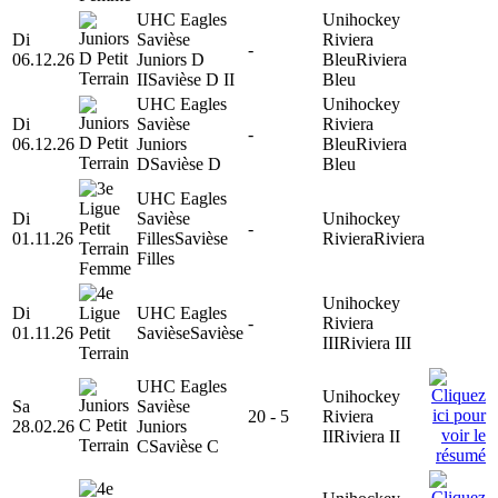
UHC Eagles
Unihockey
Di
Savièse
Riviera
-
06.12.26
Juniors D
Bleu
Riviera
II
Savièse D II
Bleu
UHC Eagles
Unihockey
Di
Savièse
Riviera
-
06.12.26
Juniors
Bleu
Riviera
D
Savièse D
Bleu
UHC Eagles
Di
Savièse
Unihockey
-
01.11.26
Filles
Savièse
Riviera
Riviera
Filles
Unihockey
Di
UHC Eagles
-
Riviera
01.11.26
Savièse
Savièse
III
Riviera III
UHC Eagles
Unihockey
Sa
Savièse
20 - 5
Riviera
28.02.26
Juniors
II
Riviera II
C
Savièse C