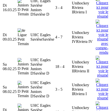
UHC Eagles
Unihockey
Di
Savièse
3 - 4
Riviera
16.03.25
Juniors
I
Riviera I
D
Savièse D
Unihockey
Di
UHC Eagles
4 - 7
Riviera
09.03.25
Savièse
Savièse
IV
Riviera IV
UHC Eagles
Unihockey
Sa
Savièse
18 - 4
Riviera
08.02.25
Juniors
II
Riviera II
D
Savièse D
UHC Eagles
Unihockey
Sa
Savièse
3 - 5
Riviera
08.02.25
Juniors
I
Riviera I
D
Savièse D
UHC Eagles
Unihockey
Di
Savièse