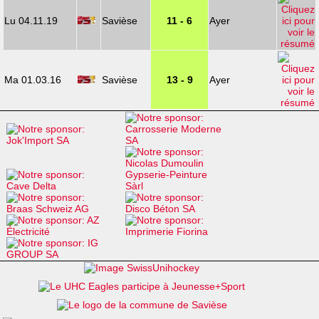
Lu 04.11.19
Savièse
11 - 6
Ayer
Ma 01.03.16
Savièse
13 - 9
Ayer