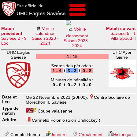
Site officiel du
UHC Eagles Savièse
Match
📆
Voir le
Match suivant
📈
Voir le
précédent
calendrier
Savièse 5 - 1
classement
Savièse 2 - 9
Saison 2023 -
Villaraboud II
Saison 2023 -
Loc
2024
2024
UHC Eagles
UHC Ayer
4 - 15
Savièse
Sierre
Scores des périodes :
1 - 4
/
3 - 3
/
0 - 8
Minutes de pénalités :
0 - 0 / 0 - 2 / 0 - 0
Date et
Me 22 Novembre 2023 (20h00),
Centre Scolaire de
lieu
Moréchon II, Savièse
Type de
Coupe valaisanne
match
Arbitre
Carmelio Polonio (Sion Unihockey )
Compte-Rendu
Joueurs
Déroulement
Historique