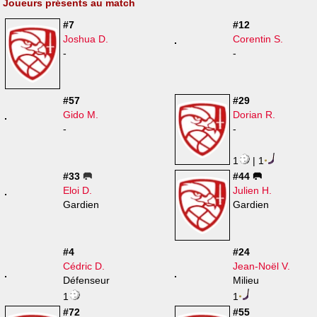
Joueurs présents au match
#7
#12
Joshua D.
Corentin S.
-
-
#57
#29
Gido M.
Dorian R.
-
-
1
| 1
#33
🥅
#44 🥅
Eloi D.
Julien H.
Gardien
Gardien
#4
#24
Cédric D.
Jean-Noël V.
Défenseur
Milieu
1
1
#72
#55