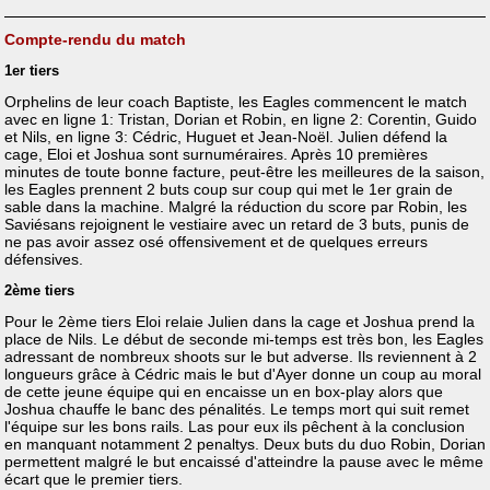
Compte-rendu du match
1er tiers
Orphelins de leur coach Baptiste, les Eagles commencent le match
avec en ligne 1: Tristan, Dorian et Robin, en ligne 2: Corentin, Guido
et Nils, en ligne 3: Cédric, Huguet et Jean-Noël. Julien défend la
cage, Eloi et Joshua sont surnuméraires. Après 10 premières
minutes de toute bonne facture, peut-être les meilleures de la saison,
les Eagles prennent 2 buts coup sur coup qui met le 1er grain de
sable dans la machine. Malgré la réduction du score par Robin, les
Saviésans rejoignent le vestiaire avec un retard de 3 buts, punis de
ne pas avoir assez osé offensivement et de quelques erreurs
défensives.
2ème tiers
Pour le 2ème tiers Eloi relaie Julien dans la cage et Joshua prend la
place de Nils. Le début de seconde mi-temps est très bon, les Eagles
adressant de nombreux shoots sur le but adverse. Ils reviennent à 2
longueurs grâce à Cédric mais le but d'Ayer donne un coup au moral
de cette jeune équipe qui en encaisse un en box-play alors que
Joshua chauffe le banc des pénalités. Le temps mort qui suit remet
l'équipe sur les bons rails. Las pour eux ils pêchent à la conclusion
en manquant notamment 2 penaltys. Deux buts du duo Robin, Dorian
permettent malgré le but encaissé d'atteindre la pause avec le même
écart que le premier tiers.