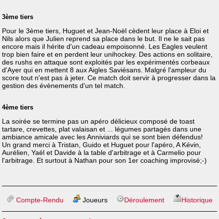
3ème tiers
Pour le 3ème tiers, Huguet et Jean-Noël cèdent leur place à Eloi et
Nils alors que Julien reprend sa place dans le but. Il ne le sait pas
encore mais il hérite d'un cadeau empoisonné. Les Eagles veulent
trop bien faire et en perdent leur unihockey. Des actions en solitaire,
des rushs en attaque sont exploités par les expérimentés corbeaux
d'Ayer qui en mettent 8 aux Aigles Saviésans. Malgré l'ampleur du
score tout n'est pas à jeter. Ce match doit servir à progresser dans la
gestion des évènements d'un tel match.
4ème tiers
La soirée se termine pas un apéro délicieux composé de toast
tartare, crevettes, plat valaisan et ... légumes partagés dans une
ambiance amicale avec les Anniviards qui se sont bien défendus!
Un grand merci à Tristan, Guido et Huguet pour l'apéro, A Kévin,
Aurélien, Yaël et Davide à la table d'arbitrage et à Carmelio pour
l'arbitrage. Et surtout à Nathan pour son 1er coaching improvisé;-)
Compte-Rendu
Joueurs
Déroulement
Historique