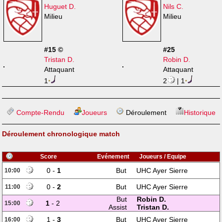
Huguet D.
Nils C.
Milieu
Milieu
#15 ©
#25
Tristan D.
Robin D.
Attaquant
Attaquant
1
2
| 1
Compte-Rendu
Joueurs
Déroulement
Historique
Déroulement chronologique match
Score
Evénement
Joueurs / Equipe
0 -
1
But
UHC Ayer Sierre
10:00
0 -
2
But
UHC Ayer Sierre
11:00
But
Robin D.
1
- 2
15:00
Assist
Tristan D.
1 -
3
But
UHC Ayer Sierre
16:00