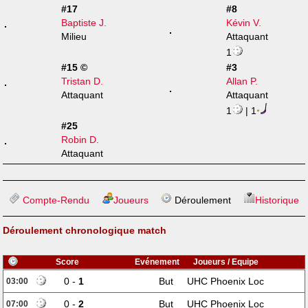
#17
#8
Baptiste J.
Kévin V.
Milieu
Attaquant
1
#15 ©
#3
Tristan D.
Allan P.
Attaquant
Attaquant
1
| 1
#25
Robin D.
Attaquant
Compte-Rendu
Joueurs
Déroulement
Historique
Déroulement chronologique match
Score
Evénement
Joueurs / Equipe
0 -
1
But
UHC Phoenix Loc
03:00
0 -
2
But
UHC Phoenix Loc
07:00