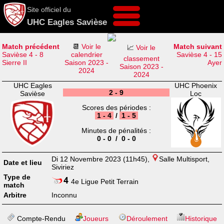
Site officiel du
UHC Eagles Savièse
Match précédent
📆
Voir le
Match suivant
📈
Voir le
Savièse 4 - 8
calendrier
Savièse 4 - 15
classement
Sierre II
Saison 2023 -
Ayer
Saison 2023 -
2024
2024
UHC Eagles
UHC Phoenix
2 - 9
Savièse
Loc
Scores des périodes :
1 - 4
/
1 - 5
Minutes de pénalités :
0 - 0 / 0 - 0
Di 12 Novembre 2023 (11h45),
Salle Multisport,
Date et lieu
Siviriez
Type de
4e Ligue Petit Terrain
match
Arbitre
Inconnu
Compte-Rendu
Joueurs
Déroulement
Historique