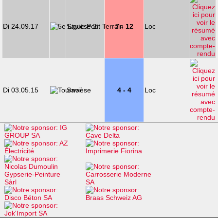
Di 24.09.17
Savièse 2
7 - 12
Loc
Di 03.05.15
Savièse
4 - 4
Loc