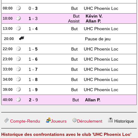
0 -
3
But
UHC Phoenix Loc
08:00
But
Kévin V.
1
- 3
10:00
Assist
Allan P.
1 -
4
But
UHC Phoenix Loc
13:00
Pause de jeu
20:00
1 -
5
But
UHC Phoenix Loc
22:00
1 -
6
But
UHC Phoenix Loc
23:00
1 -
7
But
UHC Phoenix Loc
33:00
1 -
8
But
UHC Phoenix Loc
34:00
1 -
9
But
UHC Phoenix Loc
39:00
2
- 9
But
Allan P.
40:00
Compte-Rendu
Joueurs
Déroulement
Historique
Historique des confrontations avec le club 'UHC Phoenix Loc'