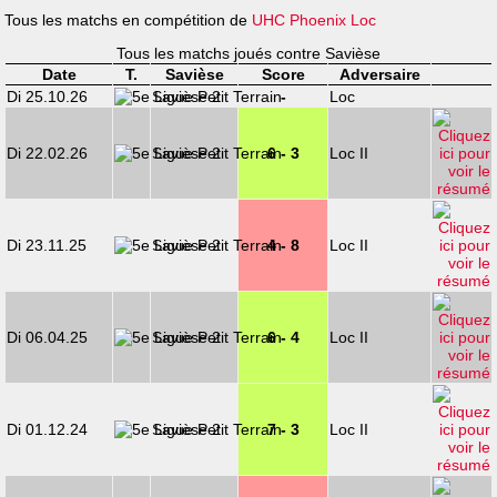
Tous les matchs en compétition de
UHC Phoenix Loc
Tous les matchs joués contre Savièse
Date
T.
Savièse
Score
Adversaire
Di 25.10.26
Savièse 2
-
Loc
Di 22.02.26
Savièse 2
6 - 3
Loc II
Di 23.11.25
Savièse 2
4 - 8
Loc II
Di 06.04.25
Savièse 2
6 - 4
Loc II
Di 01.12.24
Savièse 2
7 - 3
Loc II