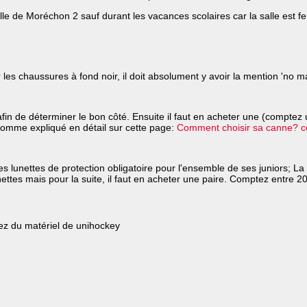
le de Moréchon 2 sauf durant les vacances scolaires car la salle est f
les chaussures à fond noir, il doit absolument y avoir la mention 'no ma
fin de déterminer le bon côté. Ensuite il faut en acheter une (comptez 
x comme expliqué en détail sur cette page:
Comment choisir sa canne? côt
 lunettes de protection obligatoire pour l'ensemble de ses juniors; La b
nettes mais pour la suite, il faut en acheter une paire. Comptez entre 20.
rez du matériel de unihockey