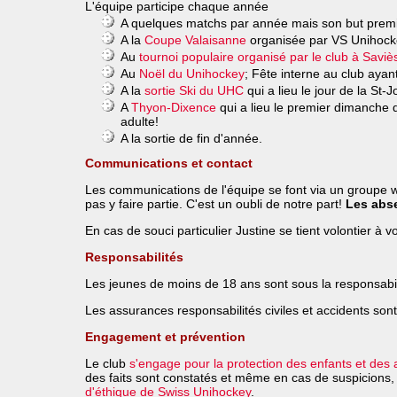
L'équipe participe chaque année
A quelques matchs par année mais son but premier 
A la
Coupe Valaisanne
organisée par VS Unihocke
Au
tournoi populaire organisé par le club à Saviè
Au
Noël du Unihockey
; Fête interne au club ayant
A la
sortie Ski du UHC
qui a lieu le jour de la St
A
Thyon-Dixence
qui a lieu le premier dimanche d
adulte!
A la sortie de fin d'année.
Communications et contact
Les communications de l'équipe se font via un groupe w
pas y faire partie. C'est un oubli de notre part!
Les abse
En cas de souci particulier Justine se tient volontier à 
Responsabilités
Les jeunes de moins de 18 ans sont sous la responsabilit
Les assurances responsabilités civiles et accidents son
Engagement et prévention
Le club
s'engage pour la protection des enfants et des
des faits sont constatés et même en cas de suspicions,
d'éthique de Swiss Unihockey
.