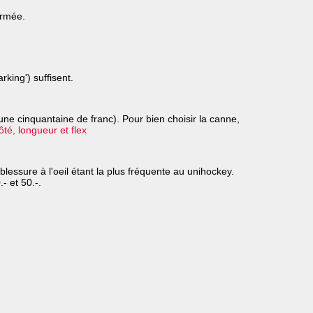
ermée.
rking') suffisent.
une cinquantaine de franc). Pour bien choisir la canne,
é, longueur et flex
lessure à l'oeil étant la plus fréquente au unihockey.
- et 50.-.