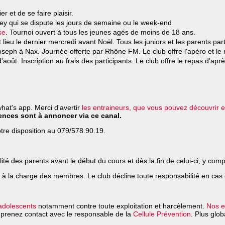
et de se faire plaisir.
y qui se dispute les jours de semaine ou le week-end
se
. Tournoi ouvert à tous les jeunes agés de moins de 18 ans.
 lieu le dernier mercredi avant Noël. Tous les juniors et les parents part
-Joseph à Nax. Journée offerte par Rhône FM. Le club offre l'apéro et 
'août. Inscription au frais des participants. Le club offre le repas d'
hat's app. Merci d'avertir
les entraineurs, que vous pouvez découvrir en
nces sont à annoncer via ce canal.
votre disposition au 079/578.90.19.
é des parents avant le début du cours et dès la fin de celui-ci, y compr
t à la charge des membres. Le club décline toute responsabilité en cas 
 adolescents
notamment contre toute exploitation et harcèlement.
Nos e
 prenez contact avec le responsable de la
Cellule Prévention
. Plus glo