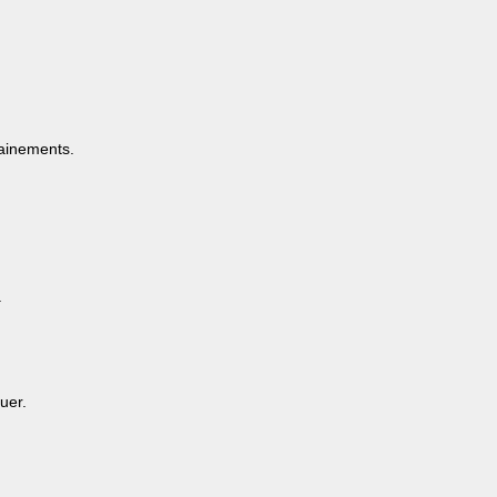
rainements.
.
uer.