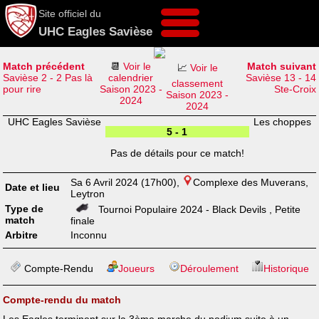
Site officiel du
UHC Eagles Savièse
Match précédent
📆
Voir le
Match suivant
📈
Voir le
Savièse 2 - 2 Pas là
calendrier
Savièse 13 - 14
classement
pour rire
Saison 2023 -
Ste-Croix
Saison 2023 -
2024
2024
UHC Eagles Savièse
Les choppes
5 - 1
Pas de détails pour ce match!
Sa 6 Avril 2024 (17h00),
Complexe des Muverans,
Date et lieu
Leytron
Type de
Tournoi Populaire 2024 - Black Devils , Petite
match
finale
Arbitre
Inconnu
Compte-Rendu
Joueurs
Déroulement
Historique
Compte-rendu du match