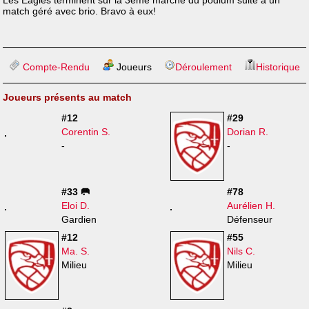
Les Eagles terminent sur la 3ème marche du podium suite à un
match géré avec brio. Bravo à eux!
Compte-Rendu
Joueurs
Déroulement
Historique
Joueurs présents au match
#12
#29
Corentin S.
Dorian R.
-
-
#33 🥅
#78
Eloi D.
Aurélien H.
Gardien
Défenseur
#12
#55
Ma. S.
Nils C.
Milieu
Milieu