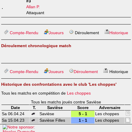
#3
Allan P.
Attaquant
Compte-Rendu
Joueurs
Déroulement
Historique
Déroulement chronologique match
Compte-Rendu
Joueurs
Déroulement
Historique
Historique des confrontations avec le club 'Les choppes'
Tous les matchs en compétition de
Les choppes
Tous les matchs joués contre Savièse
Date
T.
Savièse
Score
Adversaire
Sa 06.04.24
Savièse
5 - 1
Les choppes
Sa 15.04.23
Savièse Filles
1 - 1
Les choppes