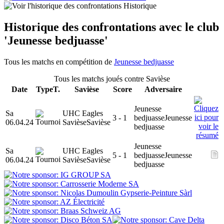
Historique
Historique des confrontations avec le club
'Jeunesse bedjuasse'
Tous les matchs en compétition de
Jeunesse bedjuasse
Tous les matchs joués contre Savièse
Date
Type
T.
Savièse
Score
Adversaire
Jeunesse
Sa
UHC Eagles
3 - 1
bedjuasse
Jeunesse
06.04.24
Savièse
Savièse
bedjuasse
Jeunesse
Sa
UHC Eagles
5 - 1
bedjuasse
Jeunesse
06.04.24
Savièse
Savièse
bedjuasse