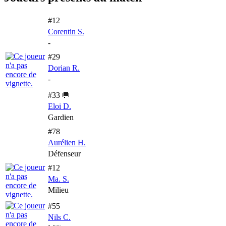
#12
Corentin S.
-
#29
Dorian R.
-
#33 🥅
Eloi D.
Gardien
#78
Aurélien H.
Défenseur
#12
Ma. S.
Milieu
#55
Nils C.