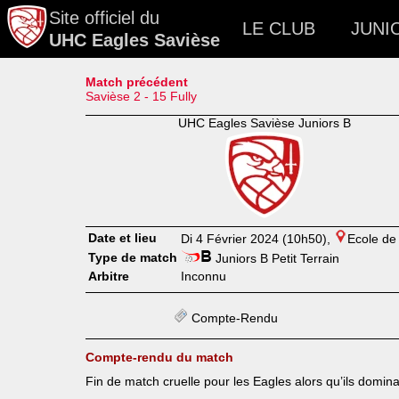
Site officiel du
LE CLUB
JUNI
UHC Eagles Savièse
Match précédent
Savièse 2 - 15 Fully
UHC Eagles Savièse Juniors B
Date et lieu
Di 4 Février 2024 (10h50),
Ecole de
Type de match
Juniors B Petit Terrain
Arbitre
Inconnu
Compte-Rendu
Compte-rendu du match
Fin de match cruelle pour les Eagles alors qu’ils domin