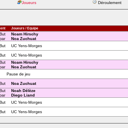
Joueurs
Déroulement
ent
Joueurs / Equipe
But
Noam Hirschy
par
Noa Zuchuat
But
UC Yens-Morges
But
UC Yens-Morges
But
Noam Hirschy
par
Noa Zuchuat
Pause de jeu
But
Noa Zuchuat
But
Noah Délèze
par
Diego Liand
But
UC Yens-Morges
But
UC Yens-Morges