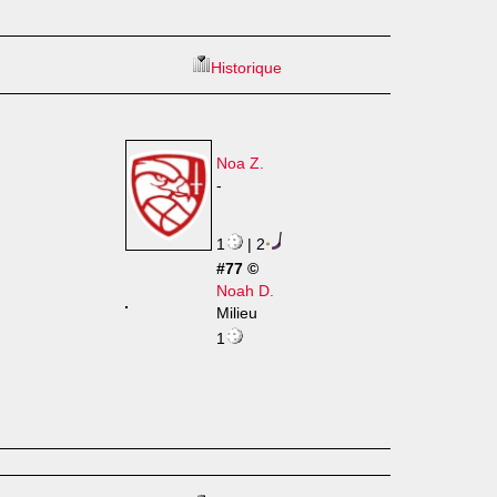
Historique
Noa Z.
-
1
| 2
#77 ©
Noah D.
Milieu
1