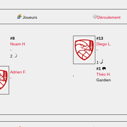
Joueurs
Déroulement
#8
#13
Noam H.
Diego L.
-
-
2
1
#1 🥅
Adrien F.
Théo H.
-
Gardien