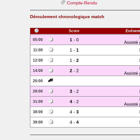
Compte-Rendu
Déroulement chronologique match
Score
Evénem
1
- 0
05:00
Assisté 
1 -
1
11:00
1 -
2
12:00
2
- 2
14:00
Assisté 
20:00
3
- 2
29:00
4
- 2
31:00
Assisté 
4 -
3
38:00
4 -
4
39:00