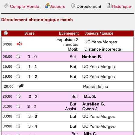
Compte-Rendu
Joueurs
Déroulement
Historique
Déroulement chronologique match
Score
Evénement
Joueurs / Equipe
Expulsion 2
UC Yens-Morges
minutes
04:00
Motif:
Distance incorrecte
1
- 0
But
Nathan B.
08:00
1 -
1
But
UC Yens-Morges
15:00
1 -
2
But
UC Yens-Morges
19:00
Pause de jeu
20:00
2
- 2
But
Ma. S.
26:00
But
Aurélien G.
3
- 2
31:00
Assist
Owen J.
3 -
3
But
UC Yens-Morges
33:00
3 -
4
But
UC Yens-Morges
34:00
But
Nils C.