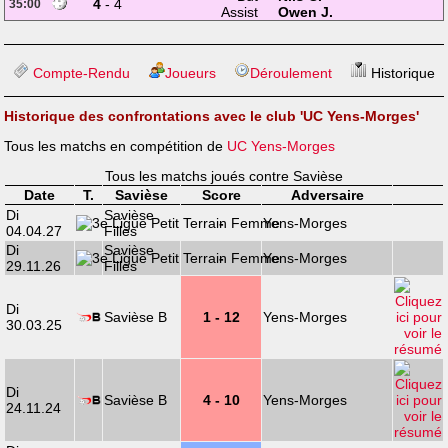
4
- 4
35:00
Assist
Owen J.
Compte-Rendu
Joueurs
Déroulement
Historique
Historique des confrontations avec le club 'UC Yens-Morges'
Tous les matchs en compétition de
UC Yens-Morges
Tous les matchs joués contre Savièse
Date
T.
Savièse
Score
Adversaire
Di
Savièse
-
Yens-Morges
04.04.27
Filles
Di
Savièse
-
Yens-Morges
29.11.26
Filles
Di
Savièse B
1 - 12
Yens-Morges
30.03.25
Di
Savièse B
4 - 10
Yens-Morges
24.11.24