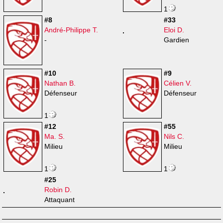
1
#8
#33
André-Philippe T.
Eloi D.
-
Gardien
#10
#9
Nathan B.
Célien V.
Défenseur
Défenseur
1
#12
#55
Ma. S.
Nils C.
Milieu
Milieu
1
1
#25
Robin D.
Attaquant