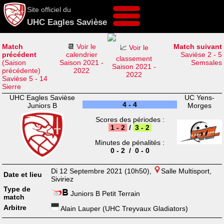
Site officiel du
UHC Eagles Savièse
Match
📆
Voir le
Match suivant
📈
Voir le
précédent
calendrier
Savièse 2 - 5
classement
(Saison
Saison 2021 -
Semsales
Saison 2021 -
précédente)
2022
2022
Savièse 5 - 14
Sierre
UHC Eagles Savièse
UC Yens-
4 - 4
Juniors B
Morges
Scores des périodes :
1 - 2
/
3 - 2
Minutes de pénalités :
0 - 2 / 0 - 0
Di 12 Septembre 2021 (10h50),
Salle Multisport,
Date et lieu
Siviriez
Type de
Juniors B Petit Terrain
match
Arbitre
Alain Lauper (UHC Treyvaux Gladiators)