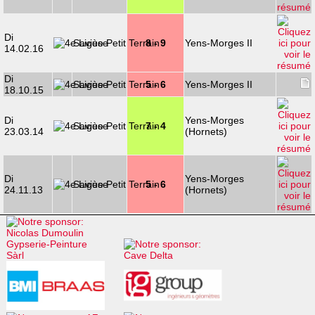
Di
Savièse
8 - 9
Yens-Morges II
14.02.16
Di
Savièse
5 - 6
Yens-Morges II
18.10.15
Di
Yens-Morges
Savièse
7 - 4
23.03.14
(Hornets)
Di
Yens-Morges
Savièse
5 - 6
24.11.13
(Hornets)