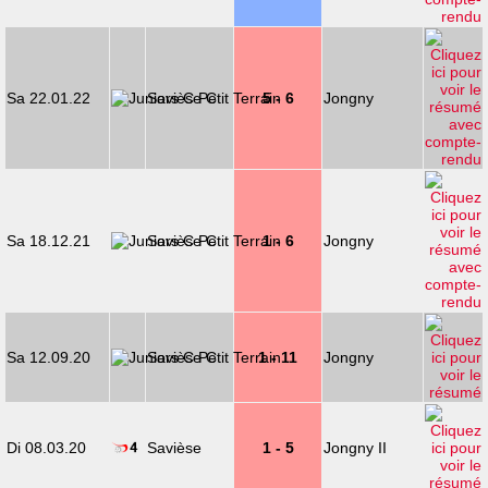
Sa 22.01.22
Savièse C
5 - 6
Jongny
Sa 18.12.21
Savièse C
1 - 6
Jongny
Sa 12.09.20
Savièse C
1 - 11
Jongny
Di 08.03.20
Savièse
1 - 5
Jongny II