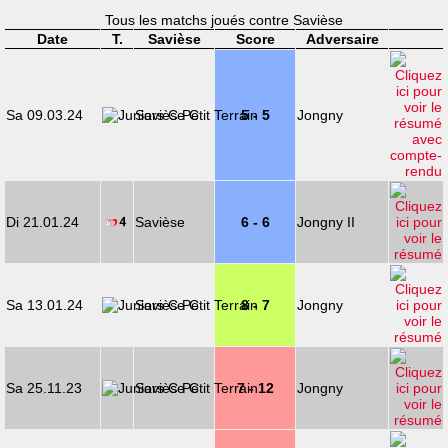
Tous les matchs joués contre Savièse
Date
T.
Savièse
Score
Adversaire
Sa 09.03.24
Savièse C
5 - 5
Jongny
Di 21.01.24
Savièse
6 - 6
Jongny II
Sa 13.01.24
Savièse C
8 - 7
Jongny
Sa 25.11.23
Savièse C
7 - 12
Jongny