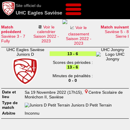
Site officiel du
UHC Eagles Savièse
Match
📆
Voir le
Match suivant
📈
Voir le
précédent
calendrier
Savièse 5 - 8
classement
Savièse 3 - 7
Saison 2022 -
Sierre I
Saison 2022 -
Fully
2023
2023
UHC Eagles Savièse
UHC Jongny
13 - 6
Juniors D
Scores des périodes :
13 - 6
Minutes de pénalités :
0 - 0
Date et
Sa 19 Novembre 2022 (17h15),
Centre Scolaire de
lieu
Moréchon II, Savièse
Type de
Juniors D Petit Terrain
match
Arbitre
Inconnu