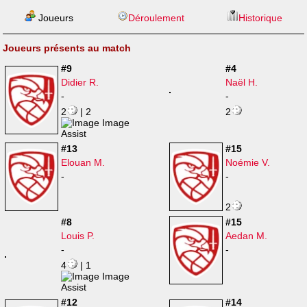
Joueurs
Déroulement
Historique
Joueurs présents au match
#9
#4
Didier R.
Naël H.
-
-
2
| 2
2
#13
#15
Elouan M.
Noémie V.
-
-
2
#8
#15
Louis P.
Aedan M.
-
-
4
| 1
#12
#14