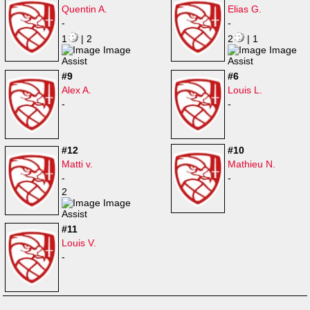
Quentin A.
Elias G.
-
-
1
| 2
2
| 1
#9
#6
Alex A.
Louis L.
-
-
#12
#10
Matti v.
Mathieu N.
-
-
2
#11
Louis V.
-