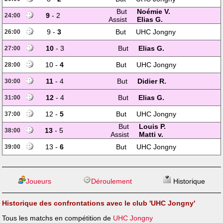
But
Noémie V.
9
- 2
24:00
Assist
Elias G.
9 -
3
But
UHC Jongny
26:00
10
- 3
But
Elias G.
27:00
10 -
4
But
UHC Jongny
28:00
11
- 4
But
Didier R.
30:00
12
- 4
But
Elias G.
31:00
12 -
5
But
UHC Jongny
37:00
But
Louis P.
13
- 5
38:00
Assist
Matti v.
13 -
6
But
UHC Jongny
39:00
Joueurs
Déroulement
Historique
Historique des confrontations avec le club 'UHC Jongny'
Tous les matchs en compétition de
UHC Jongny