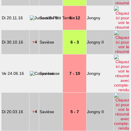
Di 20.11.16
Savièse B
0 - 12
Jongny
Di 30.10.16
Savièse
6 - 3
Jongny II
Ve 24.06.16
Savièse
7 - 10
Jongny
Di 20.03.16
Savièse
5 - 7
Jongny II