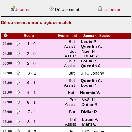
Joueurs
Déroulement
Historique
Déroulement chronologique match
Score
Evénement
Joueurs / Equipe
But
Louis P.
1
- 0
01:00
Assist
Quentin A.
But
Naël H.
2
- 0
04:00
Assist
Didier R.
But
Louis P.
3
- 0
05:00
Assist
Quentin A.
3 -
1
But
UHC Jongny
10:00
But
Quentin A.
4
- 1
15:00
Assist
Louis P.
5
- 1
But
Noémie V.
16:00
But
Naël H.
6
- 1
17:00
Assist
Didier R.
7
- 1
But
Didier R.
18:00
But
Louis P.
8
- 1
19:00
Assist
Matti v.
8 -
2
But
UHC Jongny
20:00