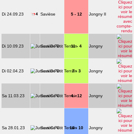
Di 24.09.23
Savièse
5 - 12
Jongny II
Di 10.09.23
Savièse D
11 - 4
Jongny
Di 02.04.23
Savièse D
7 - 3
Jongny
Sa 11.03.23
Savièse C
4 - 12
Jongny
Sa 28.01.23
Savièse C
10 - 10
Jongny