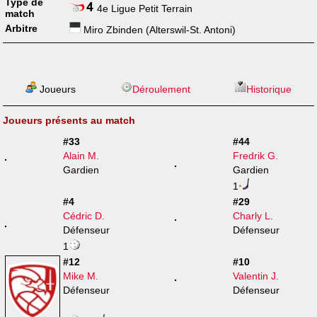
Type de
4e Ligue Petit Terrain
match
Arbitre
Miro Zbinden (Alterswil-St. Antoni)
Joueurs
Déroulement
Historique
Joueurs présents au match
#33
#44
Alain M.
Fredrik G.
Gardien
Gardien
1
#4
#29
Cédric D.
Charly L.
Défenseur
Défenseur
1
#12
#10
Mike M.
Valentin J.
Défenseur
Défenseur