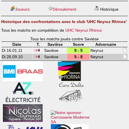
Joueurs
Déroulement
Historique
Historique des confrontations avec le club 'UHC Neyruz Rhinos'
Tous les matchs en compétition de
UHC Neyruz Rhinos
Tous les matchs joués contre Savièse
Date
T.
Savièse
Score
Adversaire
Di 16.01.11
Savièse
9 - 5
Neyruz
Di 26.09.10
Savièse
5 - 8
Neyruz