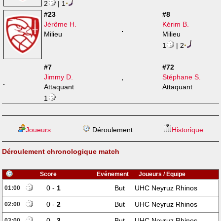
2
| 1
#23
#8
Jérôme H.
Kérim B.
Milieu
Milieu
1
| 2
#7
#72
Jimmy D.
Stéphane S.
Attaquant
Attaquant
1
Joueurs
Déroulement
Historique
Déroulement chronologique match
Score
Evénement
Joueurs / Equipe
0 -
1
But
UHC Neyruz Rhinos
01:00
0 -
2
But
UHC Neyruz Rhinos
02:00
0 -
3
But
UHC Neyruz Rhinos
03:00