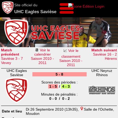
Site officiel du
UHC Eagles Savièse
Match
📆
Voir le
Match suivant
📈
Voir le
précédent
calendrier
Savièse 16 - 2
classement
Savièse 3 - 7
Saison 2010 -
Hérens
Saison 2010 -
Vevey
2011
2011
UHC Eagles
UHC Neyruz
5 - 8
Savièse
Rhinos
Scores des périodes :
1 - 5
/
4 - 3
Minutes de pénalités :
0 - 0 / 0 - 2
Di 26 Septembre 2010 (13h35),
Salle de l'Ochette,
Date et lieu
Moudon