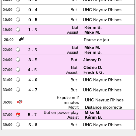
0 -
4
But
UHC Neyruz Rhinos
04:00
0 -
5
But
UHC Neyruz Rhinos
10:00
But
Kérim B.
1
- 5
19:00
Assist
Mike M.
Pause de jeu
20:00
But
Mike M.
2
- 5
22:00
Assist
Kérim B.
3
- 5
But
Jimmy D.
24:00
But
Cédric D.
4
- 5
27:00
Assist
Fredrik G.
4 -
6
But
UHC Neyruz Rhinos
31:00
4 -
7
But
UHC Neyruz Rhinos
33:00
Expulsion 2
UHC Neyruz Rhinos
minutes
36:00
Motif:
Distance incorrecte
But en power-play
Mike M.
5
- 7
37:00
Assist
Kérim B.
5 -
8
But
UHC Neyruz Rhinos
39:00