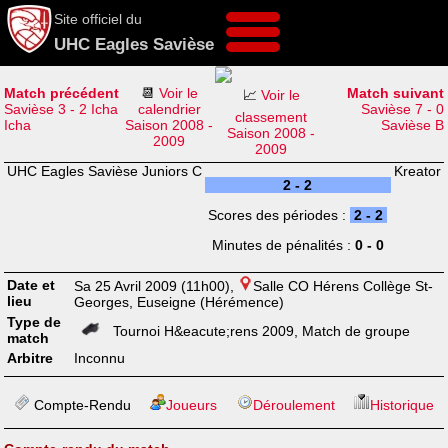
Site officiel du
UHC Eagles Savièse
Match précédent
📆
Voir le
Match suivant
📈
Voir le
Savièse 3 - 2 Icha
calendrier
Savièse 7 - 0
classement
Icha
Saison 2008 -
Savièse B
Saison 2008 -
2009
2009
UHC Eagles Savièse Juniors C
Kreator
2 - 2
Scores des périodes :
2 - 2
Minutes de pénalités :
0 - 0
Date et
Sa 25 Avril 2009 (11h00),
Salle CO Hérens Collège St-
lieu
Georges, Euseigne (Hérémence)
Type de
Tournoi H&eacute;rens 2009, Match de groupe
match
Arbitre
Inconnu
Compte-Rendu
Joueurs
Déroulement
Historique