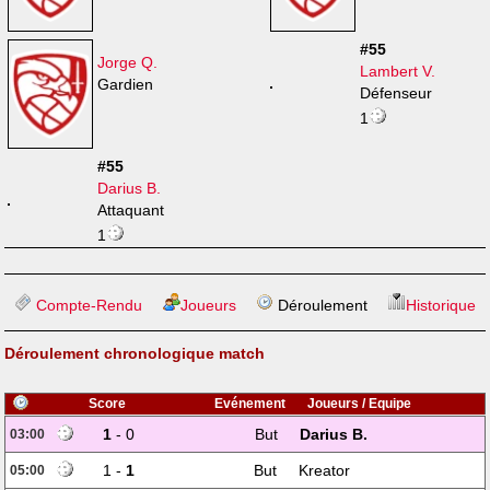
#55
Jorge Q.
Lambert V.
Gardien
Défenseur
1
#55
Darius B.
Attaquant
1
Compte-Rendu
Joueurs
Déroulement
Historique
Déroulement chronologique match
Score
Evénement
Joueurs / Equipe
1
- 0
But
Darius B.
03:00
1 -
1
But
Kreator
05:00