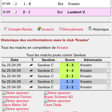
1 -
2
But
Kreator
07:00
2
- 2
But
Lambert V.
11:00
Compte-Rendu
Joueurs
Déroulement
Historique
Historique des confrontations avec le club 'Kreator'
Tous les matchs en compétition de
Kreator
Tous les matchs joués contre Savièse
Date
T.
Savièse
Score
Adversaire
Sa 25.04.09
Savièse C
4 - 3
Kreator
Sa 25.04.09
Savièse C
4 - 3
Kreator
Sa 25.04.09
Savièse C
2 - 1
Kreator
Sa 25.04.09
Savièse C
2 - 2
Kreator
Sa 25.04.09
Savièse C
1 - 1
Kreator