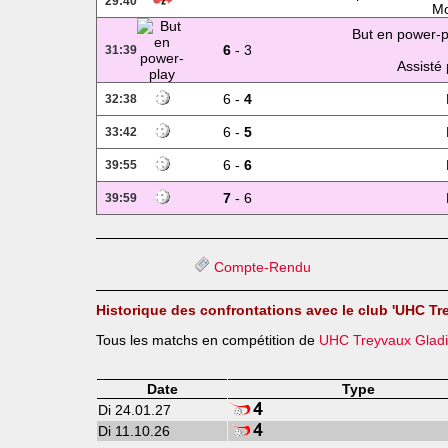
29:40
Mo
But en power-p
6
- 3
31:39
Assisté 
6 -
4
32:38
6 -
5
33:42
6 -
6
39:55
7
- 6
39:59
Compte-Rendu
Historique des confrontations avec le club 'UHC Tr
Tous les matchs en compétition de
UHC Treyvaux Gladi
Date
Type
Di 24.01.27
Di 11.10.26