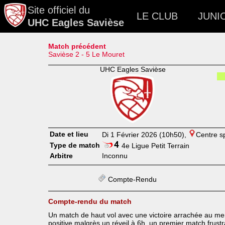
Site officiel du
LE CLUB
JUNI
UHC Eagles Savièse
Match précédent
Savièse 2 - 5 Le Mouret
UHC Eagles Savièse
Date et lieu
Di 1 Février 2026 (10h50),
Centre sp
Type de match
4e Ligue Petit Terrain
Arbitre
Inconnu
Compte-Rendu
Compte-rendu du match
Un match de haut vol avec une victoire arrachée au ment
positive malgrès un réveil à 6h, un premier match frustr