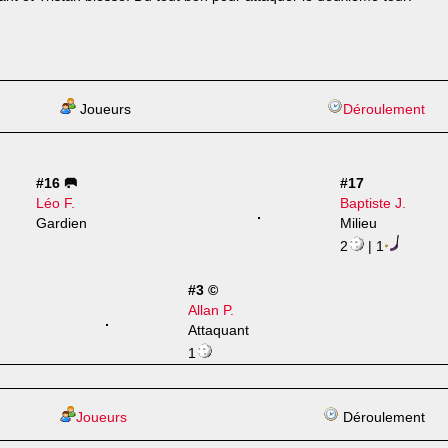
Joueurs
Déroulement
#16 🥅
#17
Léo F.
Baptiste J.
Gardien
Milieu
2
| 1
#3 ©
Allan P.
Attaquant
1
Joueurs
Déroulement