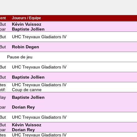
ent
Joueurs / Equipe
But
Kévin Vuissoz
par
Baptiste Jollien
But
UHC Treyvaux Gladiators IV
But
Robin Degen
Pause de jeu
But
UHC Treyvaux Gladiators IV
But
Baptiste Jollien
tes
UHC Treyvaux Gladiators IV
tif:
Coup de canne
lay
Baptiste Jollien
par
Dorian Rey
But
UHC Treyvaux Gladiators IV
But
Kévin Vuissoz
par
Dorian Rey
tes
UHC Treyvaux Gladiators IV