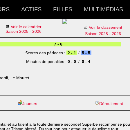
ORS
ACTIFS
FILLES
MULTIMÉDIAS
📆
Voir le calendrier
📈
Voir le classement
Saison 2025 - 2026
Saison 2025 - 2026
7 - 6
Scores des périodes :
2 - 1
/
5 - 5
Minutes de pénalités :
0 - 0 / 0 - 4
ortif, Le Mouret
Joueurs
Déroulement
al et au talent à la toute dernière seconde! Superbe récompense pour l
ant et Tristan blessé. Du tout bon pour attaquer le deuxième tour!