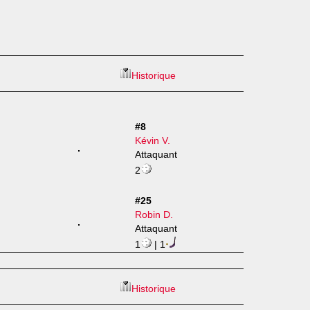
Historique
#8
Kévin V.
Attaquant
2
#25
Robin D.
Attaquant
1
| 1
Historique