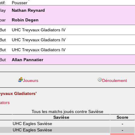
tif:
Pousser
lay
Nathan Reynard
par
Robin Degen
But
UHC Treyvaux Gladiators IV
But
UHC Treyvaux Gladiators IV
But
UHC Treyvaux Gladiators IV
But
Allan Pannatier
Joueurs
Déroulement
eyvaux Gladiators'
ators
Tous les matchs joués contre Savièse
Savièse
Score
UHC Eagles Savièse
-
UHC Eagles Savièse
-