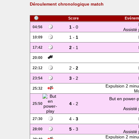
Déroulement chronologique match
Score
Evénem
1
- 0
04:56
Assisté 
1 -
1
10:09
2
- 1
17:42
20:00
2 -
2
22:12
3
- 2
23:54
Expulsion 2 minu
25:32
Mo
But en power-p
4
- 2
25:50
Assisté 
4 -
3
27:30
5
- 3
28:00
Assisté 
Expulsion 2 minu