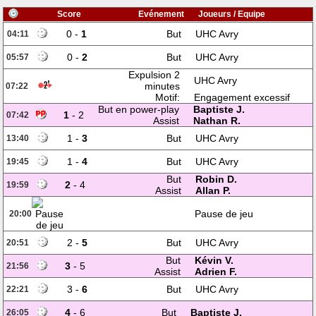
Score
Evénement
Joueurs / Equipe
0 -
1
But
UHC Avry
04:11
0 -
2
But
UHC Avry
05:57
Expulsion 2
UHC Avry
minutes
07:22
Motif:
Engagement excessif
But en power-play
Baptiste J.
1
- 2
07:42
Assist
Nathan R.
1 -
3
But
UHC Avry
13:40
1 -
4
But
UHC Avry
19:45
But
Robin D.
2
- 4
19:59
Assist
Allan P.
Pause de jeu
20:00
2 -
5
But
UHC Avry
20:51
But
Kévin V.
3
- 5
21:56
Assist
Adrien F.
3 -
6
But
UHC Avry
22:21
4
- 6
But
Baptiste J.
26:05