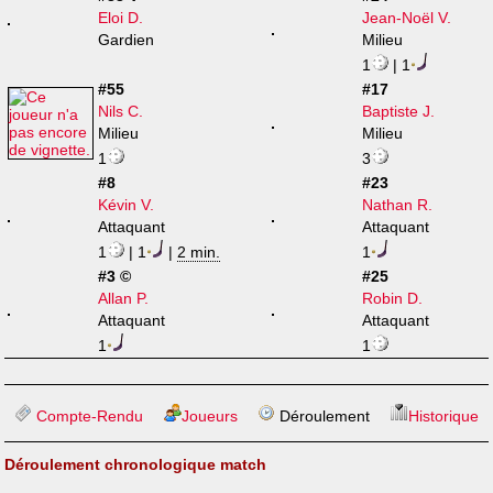
Eloi D.
Jean-Noël V.
Gardien
Milieu
1
| 1
#55
#17
Nils C.
Baptiste J.
Milieu
Milieu
1
3
#8
#23
Kévin V.
Nathan R.
Attaquant
Attaquant
1
| 1
|
2 min.
1
#3 ©
#25
Allan P.
Robin D.
Attaquant
Attaquant
1
1
Compte-Rendu
Joueurs
Déroulement
Historique
Déroulement chronologique match