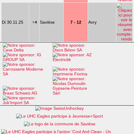
Di 30.11.25
Savièse
7 - 12
Avry