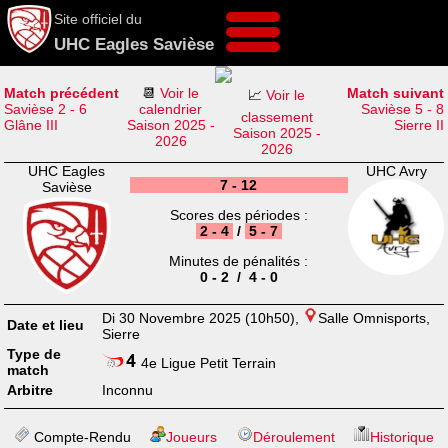
Site officiel du
UHC Eagles Savièse
Match précédent
📆
Voir le
Match suivant
📈
Voir le
Savièse 2 - 6
calendrier
Savièse 5 - 8
classement
Glâne III
Saison 2025 -
Sierre II
Saison 2025 -
2026
2026
UHC Eagles
UHC Avry
7 - 12
Savièse
Scores des périodes :
2 - 4
/
5 - 7
Minutes de pénalités :
0 - 2 / 4 - 0
Di 30 Novembre 2025 (10h50),
Salle Omnisports,
Date et lieu
Sierre
Type de
4e Ligue Petit Terrain
match
Arbitre
Inconnu
Compte-Rendu
Joueurs
Déroulement
Historique