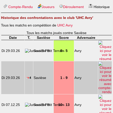
Compte-Rendu
Joueurs
Déroulement
Historique
Historique des confrontations avec le club 'UHC Avry'
Tous les matchs en compétition de
UHC Avry
Tous les matchs joués contre Savièse
Date
T.
Savièse
Score
Adversaire
Di 29.03.26
Savièse B
8 - 5
Avry
Di 29.03.26
Savièse
1 - 9
Avry
Di 07.12.25
Savièse B
10 - 13
Avry