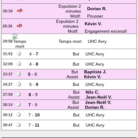
Expulsion 2
Dorian R.
minutes
26:34
Motif:
Pousser
Expulsion 2
Kévin V.
minutes
28:38
Motif:
Engagement excessif
Temps mort
UHC Avry
29:58
4 -
7
But
UHC Avry
31:52
4 -
8
But
UHC Avry
32:09
But
Baptiste J.
5
- 8
33:37
Assist
Kévin V.
5 -
9
But
UHC Avry
34:27
But
Nils C.
6
- 9
37:59
Assist
Jean-Noël V.
But
Jean-Noël V.
7
- 9
38:14
Assist
Dorian R.
7 -
10
But
UHC Avry
39:12
7 -
11
But
UHC Avry
39:47