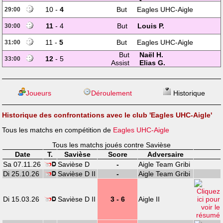
10 -
4
But
Eagles UHC-Aigle
29:00
11
- 4
But
Louis P.
30:00
11 -
5
But
Eagles UHC-Aigle
31:00
But
Naël H.
12
- 5
33:00
Assist
Elias G.
Joueurs
Déroulement
Historique
Historique des confrontations avec le club 'Eagles UHC-Aigle'
Tous les matchs en compétition de
Eagles UHC-Aigle
Tous les matchs joués contre Savièse
Date
T.
Savièse
Score
Adversaire
Sa 07.11.26
Savièse D
-
Aigle Team Gribi
Di 25.10.26
Savièse D II
-
Aigle Team Gribi
Di 15.03.26
Savièse D II
3 - 6
Aigle II