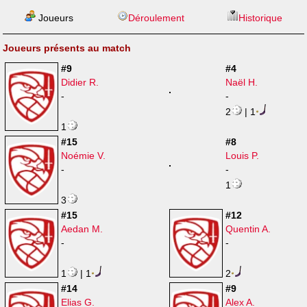
Joueurs
Déroulement
Historique
Joueurs présents au match
#9
#4
Didier R.
Naël H.
-
-
2
| 1
1
#15
#8
Noémie V.
Louis P.
-
-
1
3
#15
#12
Aedan M.
Quentin A.
-
-
1
| 1
2
#14
#9
Elias G.
Alex A.