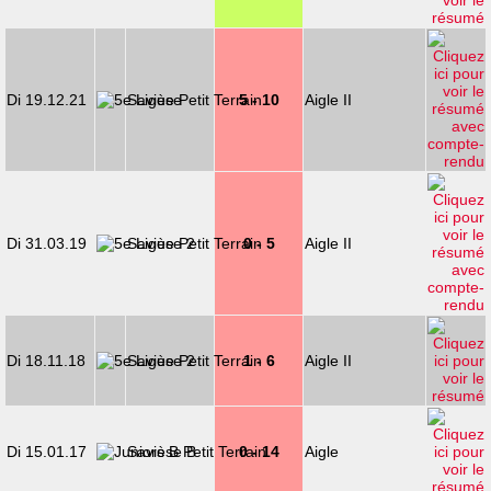
Di 19.12.21
Savièse
5 - 10
Aigle II
Di 31.03.19
Savièse 2
0 - 5
Aigle II
Di 18.11.18
Savièse 2
1 - 6
Aigle II
Di 15.01.17
Savièse B
0 - 14
Aigle