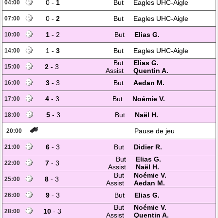
0 -
1
But
Eagles UHC-Aigle
04:00
0 -
2
But
Eagles UHC-Aigle
07:00
1
- 2
But
Elias G.
10:00
1 -
3
But
Eagles UHC-Aigle
14:00
But
Elias G.
2
- 3
15:00
Assist
Quentin A.
3
- 3
But
Aedan M.
16:00
4
- 3
But
Noémie V.
17:00
5
- 3
But
Naël H.
18:00
Pause de jeu
20:00
6
- 3
But
Didier R.
21:00
But
Elias G.
7
- 3
22:00
Assist
Naël H.
But
Noémie V.
8
- 3
25:00
Assist
Aedan M.
9
- 3
But
Elias G.
26:00
But
Noémie V.
10
- 3
28:00
Assist
Quentin A.