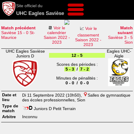
Site officiel du
UHC Eagles Savièse
Match précédent
📆
Voir le
Match
📈
Voir le
Savièse 15 - 0 St-
calendrier
suivant
classement
Maurice
Saison 2022 -
Savièse 3 - 5
Saison 2022 -
2023
Sion
2023
UHC Eagles Savièse
Eagles UHC-
12 - 5
Juniors D
Aigle
Scores des périodes :
5 - 3
/
7 - 2
Minutes de pénalités :
0 - 0 / 0 - 0
Date et
Di 11 Septembre 2022 (10h50),
Salles de gymnastique
lieu
des écoles professionnelles, Sion
Type de
Juniors D Petit Terrain
match
Arbitre
Inconnu