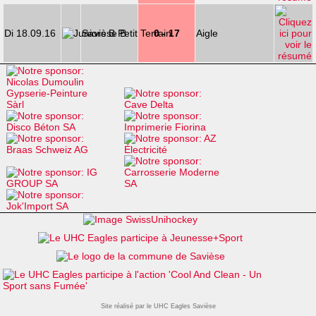
Di 18.09.16
Savièse B
0 - 17
Aigle
Site réalisé par le UHC Eagles Savièse