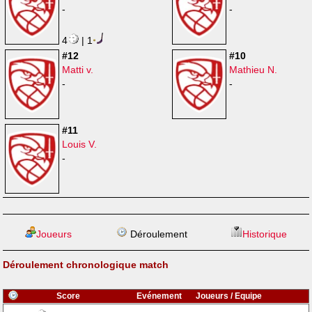
-
-
4
| 1
#12
#10
Matti v.
Mathieu N.
-
-
#11
Louis V.
-
Joueurs
Déroulement
Historique
Déroulement chronologique match
Score
Evénement
Joueurs / Equipe