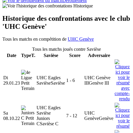
Déroulement
Historique
Historique des confrontations avec le club
'UHC Genève'
Tous les matchs en compétition de
UHC Genève
Tous les matchs joués contre Savièse
Date
Type
T.
Savièse
Score
Adversaire
Di
UHC Eagles
UHC Genève
1 - 6
29.01.23
Savièse
Savièse
III
Genève III
UHC Eagles
Sa
Savièse
UHC
7 - 12
08.10.22
Juniors
Genève
Genève
C
Savièse C