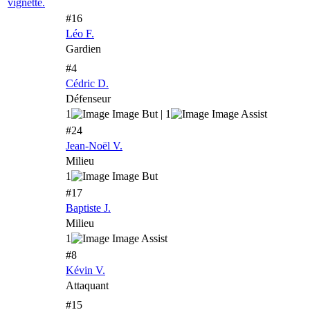
#16
Léo F.
Gardien
#4
Cédric D.
Défenseur
1
| 1
#24
Jean-Noël V.
Milieu
1
#17
Baptiste J.
Milieu
1
#8
Kévin V.
Attaquant
#15