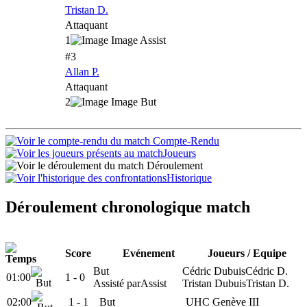
Tristan D.
Attaquant
1
#3
Allan P.
Attaquant
2
Compte-Rendu
Joueurs
Déroulement
Historique
Déroulement chronologique match
Score
Evénement
Joueurs / Equipe
But
Cédric Dubuis
Cédric D.
01:00
1
- 0
Assisté par
Assist
Tristan Dubuis
Tristan D.
02:00
1 -
1
But
UHC Genève III