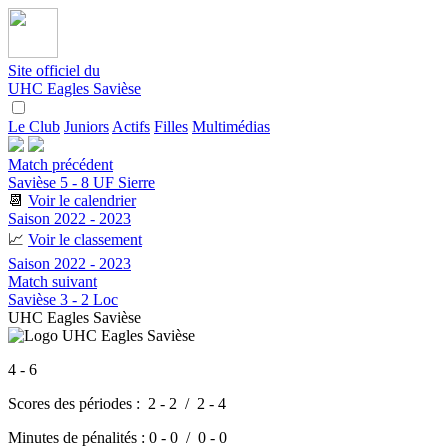
Site officiel du
UHC Eagles Savièse
Le Club
Juniors
Actifs
Filles
Multimédias
Match précédent
Savièse 5 - 8 UF Sierre
📆
Voir le calendrier
Saison 2022 - 2023
📈
Voir le classement
Saison 2022 - 2023
Match suivant
Savièse 3 - 2 Loc
UHC Eagles Savièse
4 - 6
Scores des périodes :
2 - 2
/
2 - 4
Minutes de pénalités :
0 - 0 / 0 - 0