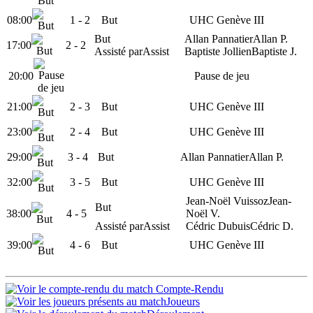
08:00
1 -
2
But
UHC Genève III
But
Allan Pannatier
Allan P.
17:00
2
- 2
Assisté par
Assist
Baptiste Jollien
Baptiste J.
20:00
Pause de jeu
21:00
2 -
3
But
UHC Genève III
23:00
2 -
4
But
UHC Genève III
29:00
3
- 4
But
Allan Pannatier
Allan P.
32:00
3 -
5
But
UHC Genève III
Jean-Noël Vuissoz
Jean-
But
38:00
4
- 5
Noël V.
Assisté par
Assist
Cédric Dubuis
Cédric D.
39:00
4 -
6
But
UHC Genève III
Compte-Rendu
Joueurs