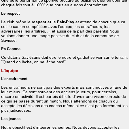
Une belle performance sportive procure du plaisir et c'est en donnant
chaque fois tout à 100% que nous en aurons énormément.
Le respect
Le club prône le
respect et le Fair-Play
et attend de chacun que ça
soit le cas en compétition avec l’équipe, les entraîneurs, les
adversaires, les arbitres, ... et aussi de la part des parents! Nous
voulons donner une image positive du club et de la commune de
Savièse.
Pa Capona
Ce dictons Saviésans doit être le nôtre et ça doit se voir sur le terrain.
"Quand on lâche, on ne lâche pas!"
L'équipe
L'encadrement
Les entraîneurs ne sont pas des experts mais sont motivés à faire de
leur mieux. Ce sont souvent des anciens joueurs, pour certains,
encore en activité. Il est parfois difficile d'avoir une vision correcte de
ce qui se passe durant un match. Nous attendons de chacun qu'il
accepte les décisions des coachs même si ce n'est pas forcément les
plus judicieuses.
Les jeunes
Notre objectif est d'intégrer les jeunes. Nous devons accepter les