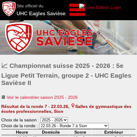
Site officiel du
UHC Eagles Savièse
📈 Championnat suisse 2025 - 2026 : 5e
Ligue Petit Terrain, groupe 2 - UHC Eagles
Savièse II
📆
Voir le calendrier saison 2025 - 2026
Résultat de la ronde 7 - 22.03.26,
Salles de gymnastique des
écoles professionnelles, Sion
Choix de la saison :
Choix de la ronde :
Heure
Domicile
Score
Extérieur