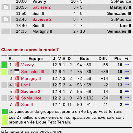
10:00
Vouvry
10
-
3
St-Maurice
10:55
Savièse 2
3
-
5
Martigny II
11:50
Sion II
4
-
8
Semsales III
12:45
Savièse 2
8
-
7
St-Maurice
13:40
Sion II
2
-
7
Loc II
14:35
Martigny II
2
-
13
Semsales III
Classement après la ronde 7
R.
Equipe
J
V
E
D
Buts
Diff.
Pts
+/-
1
Vouvry
12
9
1
2
94
: 36
+58
19
2
Semsales III
12
9
1
2
75
: 36
+39
19
3
Martigny II
12
7
3
2
72
: 58
+14
17
4
Loc II
12
5
3
4
56
: 58
-2
13
5
Savièse 2
12
4
1
7
55
: 69
-14
9
6
St-Maurice
12
2
1
9
48
: 102
-54
5
7
Sion II
12
1
0
11
50
: 91
-41
2
Le vainqueur du groupe est promu en 4e Ligue Petit Terrain.
Les 2 meilleurs deuxièmes en comparaison transversale sont
promus en 4e Ligue Petit Terrain.
Règlement saison 2025 - 2026